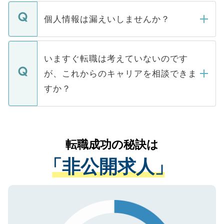
転職・入職を強要することは一切ありませ
ん。また、仮に応募先から内定をいただい
個人情報は漏えいしませんか？
■応募殺到を避けるため 人気のある医療機
たとしても、ご本人が納得しない限り、内
関を公にしてしまうと、応募が殺到する場
定を承諾する必要はありません。内定先へ
個人情報が漏えいすることはありませんの
合があります。 選考を効率よく行うため
の辞退の連絡はキャリアパートナーが行い
で、ご安心ください。当サイトからの登録
いますぐ転職は考えていないのです
に、医療機関が求める条件に合った人材の
ますので、ご安心ください。
などで収集したご登録者様の個人情報は、
が、これからのキャリアを相談できま
みを人材紹介会社に依頼するケースが増え
ご本人のキャリアアップおよび転職活動の
ています。
すか？
支援を目的に使用いたします。お預かりし
ているすべての個人データはご本人の許可
お気軽にご相談ください。先生専任のキャ
なく、医療機関側に開示したり、第三者に
リアパートナーが将来のご希望などをおう
提供することは一切ありません。また弊社
かがいして、現在の医療機関の状況や紹介
転職成功の秘訣は
は、個人情報の取り扱いについての厳密な
経験をまじえながら、適切なアドバイスを
管理基準を満たした事業者のみに付与され
「非公開求人」
させていただきます。すぐにご転職をされ
る、プライバシーマークを取得済みです。
ない方には、長期的なサポートが可能です
ご登録いただいた個人情報は、SSL（デー
ので、まずはご登録ください。
タ暗号化）によって保護されていますの
で、機密保持に関してもご安心ください。