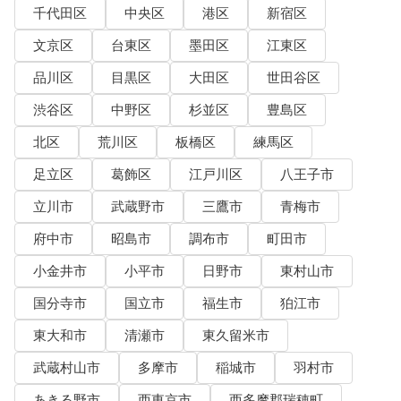
千代田区
中央区
港区
新宿区
文京区
台東区
墨田区
江東区
品川区
目黒区
大田区
世田谷区
渋谷区
中野区
杉並区
豊島区
北区
荒川区
板橋区
練馬区
足立区
葛飾区
江戸川区
八王子市
立川市
武蔵野市
三鷹市
青梅市
府中市
昭島市
調布市
町田市
小金井市
小平市
日野市
東村山市
国分寺市
国立市
福生市
狛江市
東大和市
清瀬市
東久留米市
武蔵村山市
多摩市
稲城市
羽村市
あきる野市
西東京市
西多摩郡瑞穂町