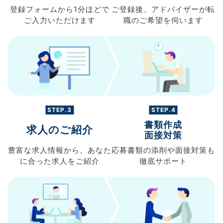
登録フォームから
1分ほどで
ご登録後、
アドバイザーが転
ご入力
いただけます
職の
ご希望を伺います
STEP.3
STEP.4
書類作成
求人のご紹介
面接対策
豊富な求人情報から、
あなた
応募書類の
添削や面接対策も
に合った求人を
ご紹介
徹底サポート