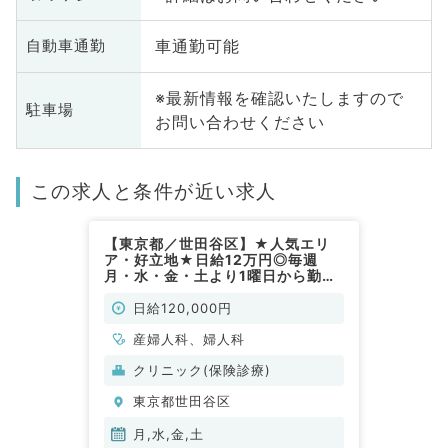
車通勤可能
自動車通勤
※最新情報を確認いたしますので
駐車場
お問い合わせください
この求人と条件が近い求人
【東京都／世田谷区】★人気エリ
ア・好立地★日給12万円◎毎週
月・水・金・土より1曜日から勤務
可◎外来・オペ業務～不妊治療に興
味のある先生オススメです～（産婦
日給120,000円
人科／非常勤）
産婦人科、婦人科
クリニック(保険診療)
東京都世田谷区
月,水,金,土