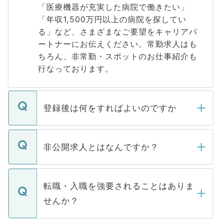
「医療機器が充実した病院で働きたい」
「年収1,500万円以上の病院を探してい
る」など、さまざまなご要望をキャリアパ
ートナーにお伝えください。常勤求人はも
ちろん、非常勤・スポットのお仕事紹介も
行なっております。
登録後は何をすればよいのですか
ご登録いただきましたら、弊社担当者がご
登録内容を確認し、その後メールもしくは
非公開求人とはなんですか？
お電話にて次のステップのご案内をいたし
ます。通常、5営業日以内にはご連絡をせて
マイナビDOCTORで取り扱っている求人の
いただきますので、しばらくお待ちくださ
うち約3割は、Webサイトからご覧いただ
転職・入職を強要されることはありま
い。
けない「非公開求人」です。非公開求人は
せんか？
下記の理由によって、一般には公開してい
ません。