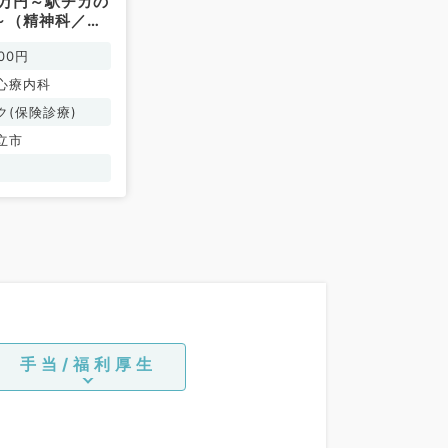
2万円～駅チカの
～（精神科／非
00円
心療内科
ク(保険診療)
立市
手当/福利厚生