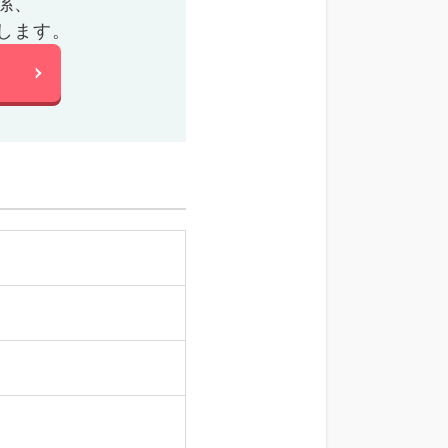
係、
します。