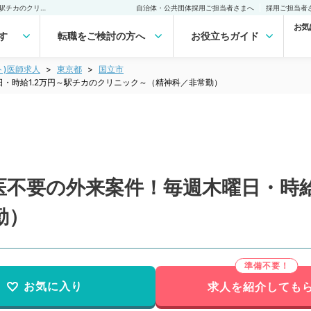
【東京都／国立市】指定医不要の外来案件！毎週木曜日・時給1.2万円～駅チカのクリニック～（精神科／非常勤）非常勤(アルバイト)の求人｜医師の求人・転職・アルバイトは【マイナビDOCTOR】
自治体・公共団体採用ご担当者さまへ
採用ご担当者
お気
す
転職をご検討の方へ
お役立ちガイド
ト)医師求人
東京都
国立市
・時給1.2万円～駅チカのクリニック～（精神科／非常勤）
不要の外来案件！毎週木曜日・時給
勤）
お気に入り
求人を紹介しても