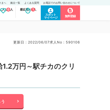
さまへ
拠点一覧
よくある質問
お電話でのお問い合わせについて
に入り求人
0
最近見た求人
1
スポット
無料登録
マイページ
更新日 : 2022/06/07
求人No : 590106
1.2万円～駅チカのクリ
らう