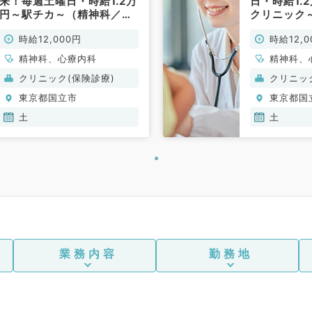
来！毎週土曜日・時給1.2万
日・時給1.
円～駅チカ～（精神科／非
クリニック
常勤）
常勤）
時給12,000円
時給12,0
精神科、心療内科
精神科、
クリニック(保険診療)
クリニッ
東京都国立市
東京都国
土
土
業務内容
勤務地