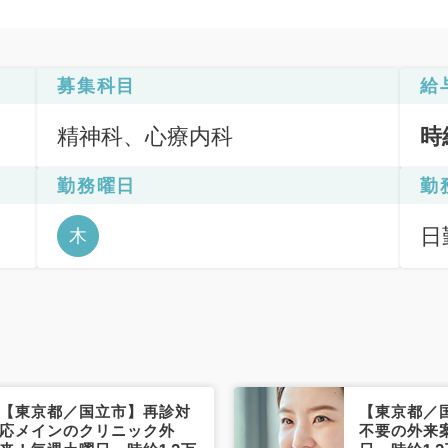
募集科目
給
精神科、心療内科
時
勤務曜日
勤
日
木
3
【東京都／国立市】再診対
【東京都／
応メインのクリニック外
不要の外来