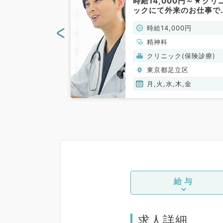
日から勤務可
時給14,000円～★クリ
万円～1.5万円
ックにて外来のお仕事で
り徒歩1分のク
す！(精神科／非常勤)
<
00円
時給14,000円
て一般外来のお
精神科／非常
精神科
(保険診療)
クリニック(保険診療)
立区
東京都足立区
木,金,土
月,火,水,木,金
給与
求人詳細