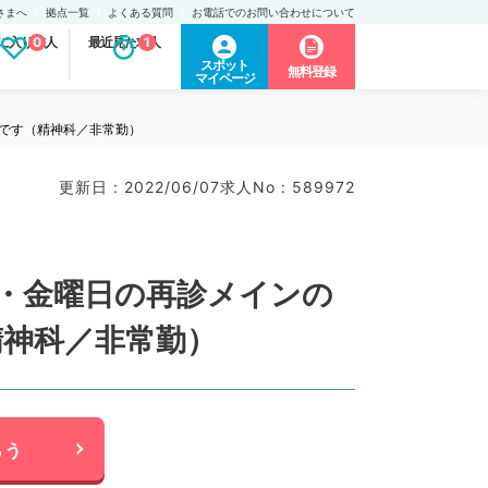
さまへ
拠点一覧
よくある質問
お電話でのお問い合わせについて
に入り求人
0
最近見た求人
1
スポット
無料登録
マイページ
談です（精神科／非常勤）
更新日 : 2022/06/07
求人No : 589972
木・金曜日の再診メインの
精神科／非常勤）
らう