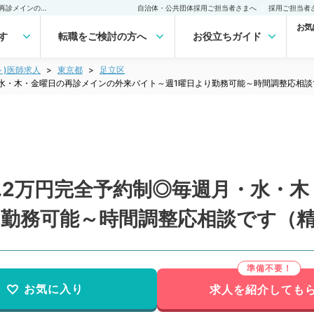
【東京都／足立区】時給1.2万円完全予約制◎毎週月・水・木・金曜日の再診メインの外来バイト～週1曜日より勤務可能～時間調整応相談です（精神科／非常勤）非常勤(アルバイト)の求人｜医師の求人・転職・アルバイトは【マイナビDOCTOR】
自治体・公共団体採用ご担当者さまへ
採用ご担当者
お気
す
転職をご検討の方へ
お役立ちガイド
ト)医師求人
東京都
足立区
・水・木・金曜日の再診メインの外来バイト～週1曜日より勤務可能～時間調整応相
.2万円完全予約制◎毎週月・水・
り勤務可能～時間調整応相談です（
お気に入り
求人を紹介しても