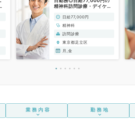
ニ
日勤務◎日給77,000円の
精神科訪問診療・デイケア
のご勤務！地域密着の駅チ
日給77,000円
カ診療所（精神科／非常
勤）
精神科
訪問診療
東京都足立区
月,金
業務内容
勤務地