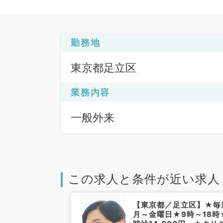
勤務地
東京都足立区
業務内容
一般外来
この求人と条件が近い求人
足立区】毎週
【東京都／足立区】★毎
・木・金・土曜
月～金曜日★9時～18時