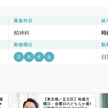
募集科目
給
精神科
時
勤務曜日
勤
日
月
水
木
金
6
週
【東京都／足立区】毎週月
★
曜日・金曜日のどちらか週1