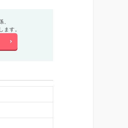
係、
します。