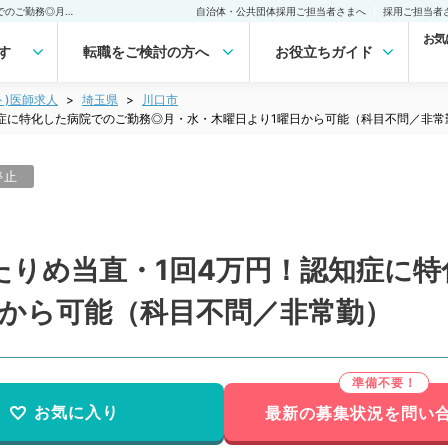
【埼玉県／川口市】ゆったりめ当直・1回4万円！認知症に特化した病院でのご勤務◎月・水・木曜日より1曜日から可能（科目不問／非常勤）非常勤(アルバイト)の求人｜医師の求人・転職・アルバイトは【マイナビDOCTOR】
自治体・公共団体採用ご担当者さまへ
採用ご担当者
お気
す
転職をご検討の方へ
お役立ちガイド
ト)医師求人
埼玉県
川口市
症に特化した病院でのご勤務◎月・水・木曜日より1曜日から可能（科目不問／非常
停止
たりめ当直・1回4万円！認知症に
日から可能（科目不問／非常勤）
お気に入り
最新の募集状況を問い