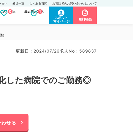
さまへ
拠点一覧
よくある質問
お電話でのお問い合わせについて
に入り求人
0
最近見た求人
1
スポット
無料登録
マイページ
勤）
更新日 : 2024/07/26
求人No : 589837
特化した病院でのご勤務◎
合わせる