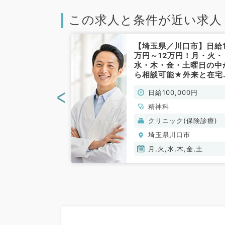
この求人と条件が近い求人
川口市】曜日が
【埼玉県／川口市】日給1
マのご勤務◎1
万円～12万円！月・火・
求人です。（精
水・木・金・土曜日の中
勤）
ら相談可能★外来と在宅
療のご対応です◎隔週相
<
00円
日給100,000円
OK！（精神科／非常勤
精神科
(保険診療)
クリニック(保険診療)
口市
埼玉県川口市
金
月,火,水,木,金,土