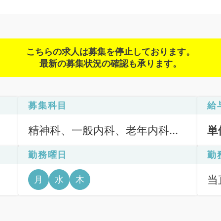
こちらの求人は募集を停止しております。
最新の募集状況の確認も承ります。
募集科目
給
精神科、一般内科、老年内科、
単
外科系全般、一般外科、科目不
勤務曜日
勤
問
当直
月
水
木