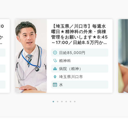
0
【埼玉県／川口市】毎週水
曜日★精神科の外来・病棟
か
管理をお願いします★8:45
医
～17:00／日給8.5万円から
談
相談可能◎(非常勤／精神
日給85,000円
）
科)
精神科
病院（精神）
埼玉県川口市
水