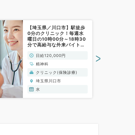
【埼玉県／川口市】駅徒歩
0分のクリニック！毎週水
曜日の10時00分～18時30
分で高給与な外来バイト◎
日給12万円◎専門医＆指定
>
日給120,000円
医歓迎★後期研修医相談可
能（精神科／非常勤）
精神科
クリニック(保険診療)
埼玉県川口市
水