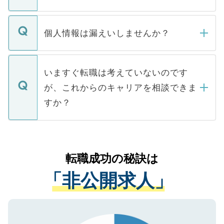
下記の理由によって、一般には公開してい
ません。
転職・入職を強要することは一切ありませ
ん。また、仮に応募先から内定をいただい
個人情報は漏えいしませんか？
■応募殺到を避けるため 人気のある医療機
たとしても、ご本人が納得しない限り、内
関を公にしてしまうと、応募が殺到する場
定を承諾する必要はありません。内定先へ
個人情報が漏えいすることはありませんの
合があります。 選考を効率よく行うため
の辞退の連絡はキャリアパートナーが行い
で、ご安心ください。当サイトからの登録
いますぐ転職は考えていないのです
に、医療機関が求める条件に合った人材の
ますので、ご安心ください。
などで収集したご登録者様の個人情報は、
が、これからのキャリアを相談できま
みを人材紹介会社に依頼するケースが増え
ご本人のキャリアアップおよび転職活動の
ています。
すか？
支援を目的に使用いたします。お預かりし
ているすべての個人データはご本人の許可
お気軽にご相談ください。先生専任のキャ
なく、医療機関側に開示したり、第三者に
リアパートナーが将来のご希望などをおう
提供することは一切ありません。また弊社
かがいして、現在の医療機関の状況や紹介
転職成功の秘訣は
は、個人情報の取り扱いについての厳密な
経験をまじえながら、適切なアドバイスを
管理基準を満たした事業者のみに付与され
「非公開求人」
させていただきます。すぐにご転職をされ
る、プライバシーマークを取得済みです。
ない方には、長期的なサポートが可能です
ご登録いただいた個人情報は、SSL（デー
ので、まずはご登録ください。
タ暗号化）によって保護されていますの
で、機密保持に関してもご安心ください。