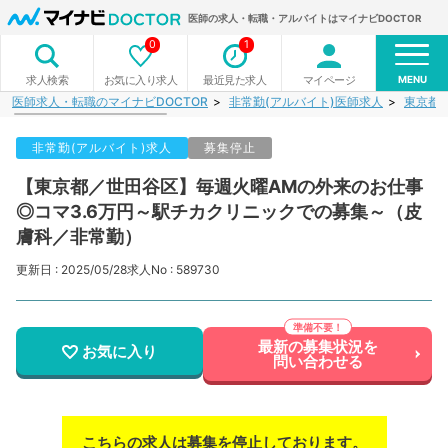
医師の求人・転職・アルバイトはマイナビDOCTOR
0
1
MENU
お気に入り求人
最近見た求人
マイページ
求人検索
医師求人・転職のマイナビDOCTOR
非常勤(アルバイト)医師求人
東京都
非常勤(アルバイト)求人
募集停止
【東京都／世田谷区】毎週火曜AMの外来のお仕事
◎コマ3.6万円～駅チカクリニックでの募集～（皮
膚科／非常勤）
更新日 : 2025/05/28
求人No : 589730
最新の募集状況を
お気に入り
問い合わせる
こちらの求人は募集を停止しております。