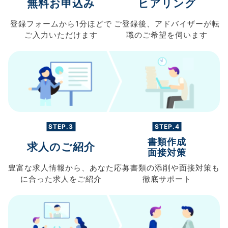
無料お申込み
ヒアリング
登録フォームから
1分ほどで
ご登録後、
アドバイザーが転
ご入力
いただけます
職の
ご希望を伺います
STEP.3
STEP.4
書類作成
求人のご紹介
面接対策
豊富な求人情報から、
あなた
応募書類の
添削や面接対策も
に合った求人を
ご紹介
徹底サポート