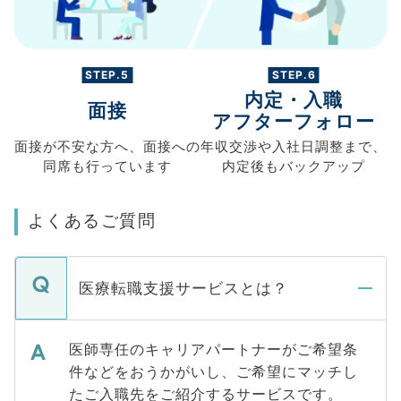
STEP.5
STEP.6
内定・入職
面接
アフターフォロー
面接が不安な方へ、
面接への
年収交渉や
入社日調整まで、
同席も
行っています
内定後もバックアップ
よくあるご質問
医療転職支援サービスとは？
医師専任のキャリアパートナーがご希望条
件などをおうかがいし、ご希望にマッチし
たご入職先をご紹介するサービスです。