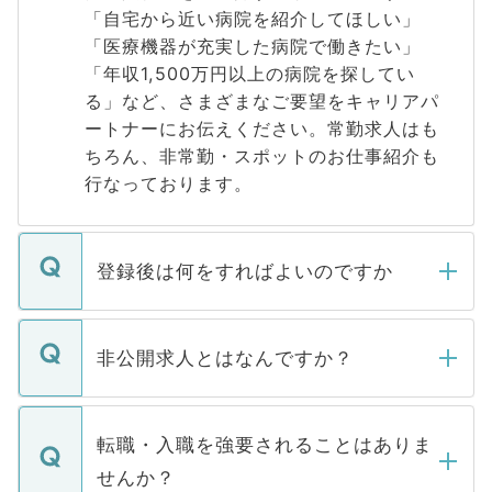
「自宅から近い病院を紹介してほしい」
「医療機器が充実した病院で働きたい」
「年収1,500万円以上の病院を探してい
る」など、さまざまなご要望をキャリアパ
ートナーにお伝えください。常勤求人はも
ちろん、非常勤・スポットのお仕事紹介も
行なっております。
登録後は何をすればよいのですか
ご登録いただきましたら、弊社担当者がご
登録内容を確認し、その後メールもしくは
非公開求人とはなんですか？
お電話にて次のステップのご案内をいたし
ます。通常、5営業日以内にはご連絡をせて
マイナビDOCTORで取り扱っている求人の
いただきますので、しばらくお待ちくださ
うち約3割は、Webサイトからご覧いただ
転職・入職を強要されることはありま
い。
けない「非公開求人」です。非公開求人は
せんか？