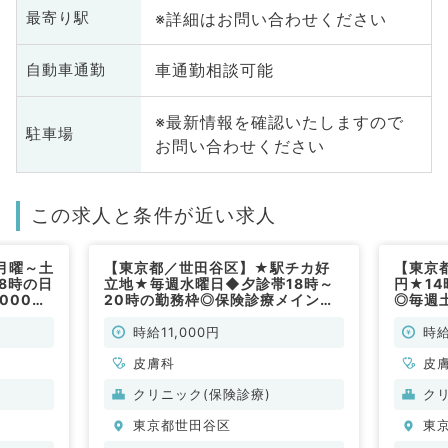
※詳細はお問い合わせください
最寄り駅
車通勤相談可能
自動車通勤
※最新情報を確認いたしますので
駐車場
お問い合わせください
この求人と条件が近い求人
月曜～土
【東京都／世田谷区】★駅チカ好
【東京都
8時の日
立地★毎週水曜日◆夕診帯18時～
円★14
,000円
20時の勤務枠◎保険診療メインの
◎毎週
皮膚科
外来業務（皮膚科／非常勤）
の駅チ
勤）
時給11,000円
時給
皮膚科
皮
クリニック(保険診療)
ク
東京都世田谷区
東