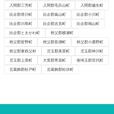
入間郡三芳町
入間郡毛呂山町
入間郡越生町
比企郡滑川町
比企郡嵐山町
比企郡小川町
比企郡川島町
比企郡吉見町
比企郡鳩山町
比企郡ときがわ町
秩父郡横瀬町
秩父郡皆野町
秩父郡長瀞町
秩父郡小鹿野町
秩父郡東秩父村
児玉郡美里町
児玉郡神川町
児玉郡上里町
大里郡寄居町
南埼玉郡宮代町
北葛飾郡杉戸町
北葛飾郡松伏町