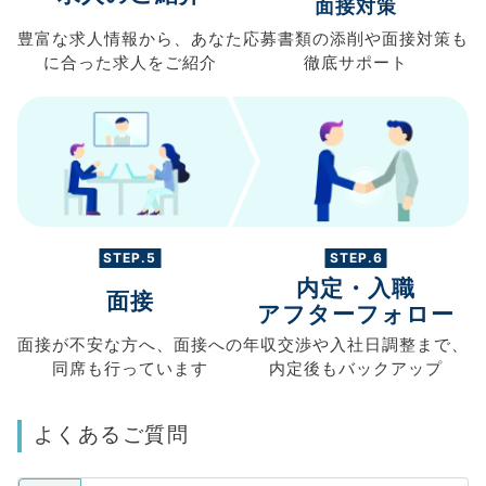
面接対策
豊富な求人情報から、
あなた
応募書類の
添削や面接対策も
に合った求人を
ご紹介
徹底サポート
STEP.5
STEP.6
内定・入職
面接
アフターフォロー
面接が不安な方へ、
面接への
年収交渉や
入社日調整まで、
同席も
行っています
内定後もバックアップ
よくあるご質問