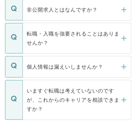
ご登録いただきましたら、弊社担当者がご
登録内容を確認し、その後メールもしくは
非公開求人とはなんですか？
お電話にて次のステップのご案内をいたし
ます。通常、5営業日以内にはご連絡をせて
マイナビDOCTORで取り扱っている求人の
いただきますので、しばらくお待ちくださ
うち約3割は、Webサイトからご覧いただ
転職・入職を強要されることはありま
い。
けない「非公開求人」です。非公開求人は
せんか？
下記の理由によって、一般には公開してい
ません。
転職・入職を強要することは一切ありませ
ん。また、仮に応募先から内定をいただい
個人情報は漏えいしませんか？
■応募殺到を避けるため 人気のある医療機
たとしても、ご本人が納得しない限り、内
関を公にしてしまうと、応募が殺到する場
定を承諾する必要はありません。内定先へ
個人情報が漏えいすることはありませんの
合があります。 選考を効率よく行うため
の辞退の連絡はキャリアパートナーが行い
で、ご安心ください。当サイトからの登録
いますぐ転職は考えていないのです
に、医療機関が求める条件に合った人材の
ますので、ご安心ください。
などで収集したご登録者様の個人情報は、
が、これからのキャリアを相談できま
みを人材紹介会社に依頼するケースが増え
ご本人のキャリアアップおよび転職活動の
ています。
すか？
支援を目的に使用いたします。お預かりし
ているすべての個人データはご本人の許可
お気軽にご相談ください。先生専任のキャ
なく、医療機関側に開示したり、第三者に
リアパートナーが将来のご希望などをおう
提供することは一切ありません。また弊社