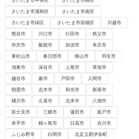
さいたま市中央区
さいたま市桜区
さいたま市浦和区
さいたま市南区
さいたま市緑区
さいたま市岩槻区
川越市
熊谷市
川口市
行田市
秩父市
所沢市
飯能市
加須市
本庄市
東松山市
春日部市
狭山市
羽生市
鴻巣市
深谷市
上尾市
草加市
越谷市
蕨市
戸田市
入間市
朝霞市
志木市
和光市
新座市
桶川市
久喜市
北本市
八潮市
富士見市
三郷市
蓮田市
坂戸市
幸手市
鶴ヶ島市
日高市
吉川市
ふじみ野市
白岡市
北足立郡伊奈町