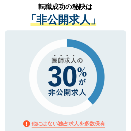
かがいして、現在の医療機関の状況や紹介
転職成功の秘訣は
は、個人情報の取り扱いについての厳密な
経験をまじえながら、適切なアドバイスを
管理基準を満たした事業者のみに付与され
「非公開求人」
させていただきます。すぐにご転職をされ
る、プライバシーマークを取得済みです。
ない方には、長期的なサポートが可能です
ご登録いただいた個人情報は、SSL（デー
ので、まずはご登録ください。
タ暗号化）によって保護されていますの
で、機密保持に関してもご安心ください。
他にはない独占求人を多数保有