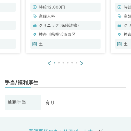
非常勤）
クでの外来バイト！～女性のための
の外来
トータル医療を行うクリニック～
タル医
時給12,000円
時給
（産婦人科／非常勤）
人科／
産婦人科
産
クリニック(保険診療)
ク
神奈川県横浜市西区
神
土
土
<
>
手当/福利厚生
有り
通勤手当