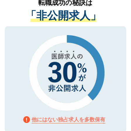
転職成功の秘訣は
は、個人情報の取り扱いについての厳密な
経験をまじえながら、適切なアドバイスを
管理基準を満たした事業者のみに付与され
「非公開求人」
させていただきます。すぐにご転職をされ
る、プライバシーマークを取得済みです。
ない方には、長期的なサポートが可能です
ご登録いただいた個人情報は、SSL（デー
ので、まずはご登録ください。
タ暗号化）によって保護されていますの
で、機密保持に関してもご安心ください。
他にはない独占求人を多数保有