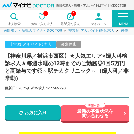
医師の求人・転職・アルバイトはマイナビDOCTOR
0
1
MENU
お気に入り求人
最近見た求人
マイページ
求人検索
医師求人・転職のマイナビDOCTOR
非常勤(アルバイト)医師求人
神奈川
非常勤(アルバイト)求人
募集停止
【神奈川県／横浜市西区】★人気エリア×婦人科検
診求人★毎週水曜の12時までのご勤務◎1回5万円
と高給与です◎～駅チカクリニック～（婦人科／非
常勤）
更新日 : 2025/09/09
求人No : 589296
最新の募集状況を
お気に入り
問い合わせる