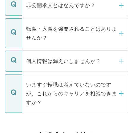
登録内容を確認し、その後メールもしくは
非公開求人とはなんですか？
お電話にて次のステップのご案内をいたし
ます。通常、5営業日以内にはご連絡をせて
マイナビDOCTORで取り扱っている求人の
いただきますので、しばらくお待ちくださ
うち約3割は、Webサイトからご覧いただ
転職・入職を強要されることはありま
い。
けない「非公開求人」です。非公開求人は
せんか？
下記の理由によって、一般には公開してい
ません。
転職・入職を強要することは一切ありませ
ん。また、仮に応募先から内定をいただい
個人情報は漏えいしませんか？
■応募殺到を避けるため 人気のある医療機
たとしても、ご本人が納得しない限り、内
関を公にしてしまうと、応募が殺到する場
定を承諾する必要はありません。内定先へ
個人情報が漏えいすることはありませんの
合があります。 選考を効率よく行うため
の辞退の連絡はキャリアパートナーが行い
で、ご安心ください。当サイトからの登録
いますぐ転職は考えていないのです
に、医療機関が求める条件に合った人材の
ますので、ご安心ください。
などで収集したご登録者様の個人情報は、
が、これからのキャリアを相談できま
みを人材紹介会社に依頼するケースが増え
ご本人のキャリアアップおよび転職活動の
ています。
すか？
支援を目的に使用いたします。お預かりし
ているすべての個人データはご本人の許可
お気軽にご相談ください。先生専任のキャ
なく、医療機関側に開示したり、第三者に
リアパートナーが将来のご希望などをおう
提供することは一切ありません。また弊社
かがいして、現在の医療機関の状況や紹介