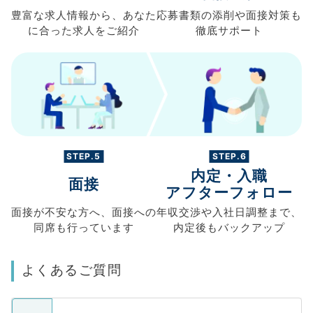
豊富な求人情報から、
あなた
応募書類の
添削や面接対策も
に合った求人を
ご紹介
徹底サポート
STEP.5
STEP.6
内定・入職
面接
アフターフォロー
面接が不安な方へ、
面接への
年収交渉や
入社日調整まで、
同席も
行っています
内定後もバックアップ
よくあるご質問