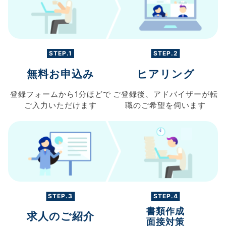
STEP.1
STEP.2
無料お申込み
ヒアリング
登録フォームから
1分ほどで
ご登録後、
アドバイザーが転
ご入力
いただけます
職の
ご希望を伺います
STEP.3
STEP.4
書類作成
求人のご紹介
面接対策