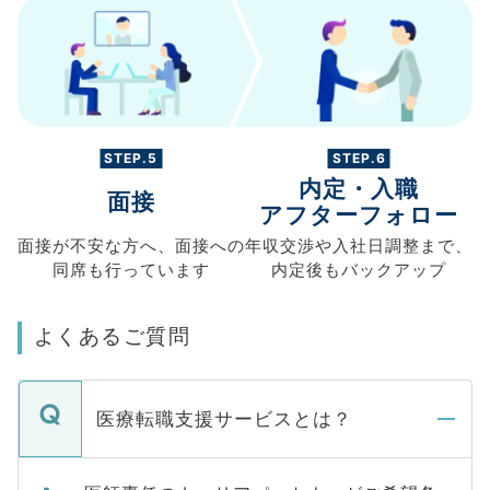
STEP.5
STEP.6
内定・入職
面接
アフターフォロー
面接が不安な方へ、
面接への
年収交渉や
入社日調整まで、
同席も
行っています
内定後もバックアップ
よくあるご質問
医療転職支援サービスとは？