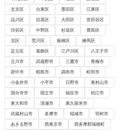
文京区
台東区
墨田区
江東区
品川区
目黒区
大田区
世田谷区
渋谷区
中野区
杉並区
豊島区
北区
荒川区
板橋区
練馬区
足立区
葛飾区
江戸川区
八王子市
立川市
武蔵野市
三鷹市
青梅市
府中市
昭島市
調布市
町田市
小金井市
小平市
日野市
東村山市
国分寺市
国立市
福生市
狛江市
東大和市
清瀬市
東久留米市
武蔵村山市
多摩市
稲城市
羽村市
あきる野市
西東京市
西多摩郡瑞穂町