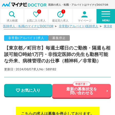
医師の求人・転職・アルバイトはマイナビDOCTOR
0
1
MENU
お気に入り求人
最近見た求人
マイページ
求人検索
医師求人・転職のマイナビDOCTOR
非常勤(アルバイト)医師求人
東京都
非常勤(アルバイト)求人
募集停止
【東京都／町田市】毎週土曜日のご勤務・隔週も相
談可能◎時給1万円・非指定医師の先生も勤務可能
な外来、病棟管理のお仕事（精神科／非常勤）
更新日 : 2024/06/07
求人No : 589182
最新の募集状況を
お気に入り
問い合わせる
こちらの求人は募集を停止しております。