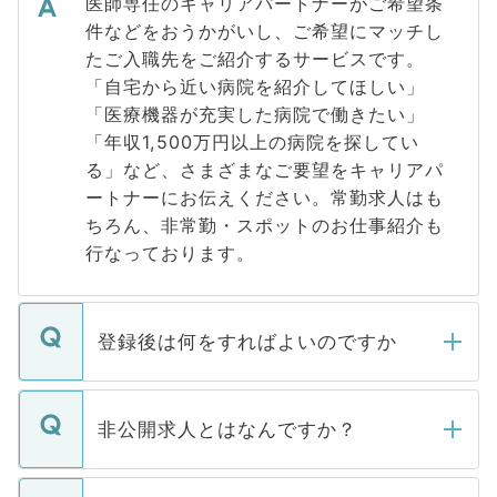
医師専任のキャリアパートナーがご希望条
件などをおうかがいし、ご希望にマッチし
たご入職先をご紹介するサービスです。
「自宅から近い病院を紹介してほしい」
「医療機器が充実した病院で働きたい」
「年収1,500万円以上の病院を探してい
る」など、さまざまなご要望をキャリアパ
ートナーにお伝えください。常勤求人はも
ちろん、非常勤・スポットのお仕事紹介も
行なっております。
登録後は何をすればよいのですか
ご登録いただきましたら、弊社担当者がご
登録内容を確認し、その後メールもしくは
非公開求人とはなんですか？
お電話にて次のステップのご案内をいたし
ます。通常、5営業日以内にはご連絡をせて
マイナビDOCTORで取り扱っている求人の