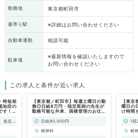
東京都町田市
勤務地
※詳細はお問い合わせください
最寄り駅
相談可能
自動車通勤
※最新情報を確認いたしますので
駐車場
お問い合わせください
この求人と条件が近い求人
・時短相
【東京都／町田市】毎週土曜日の勤
【東京
認知症の
務◎日給8万円・指定医師の先生が
曜日の日
です！日
勤務可能な外来、病棟管理のお仕事
け時間
非常勤）
です！（精神科／非常勤）
当直（
、規定に
日給80,000円
1回
精神科
精