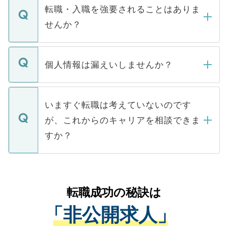
いただきますので、しばらくお待ちくださ
うち約3割は、Webサイトからご覧いただ
転職・入職を強要されることはありま
い。
けない「非公開求人」です。非公開求人は
せんか？
下記の理由によって、一般には公開してい
ません。
転職・入職を強要することは一切ありませ
ん。また、仮に応募先から内定をいただい
個人情報は漏えいしませんか？
■応募殺到を避けるため 人気のある医療機
たとしても、ご本人が納得しない限り、内
関を公にしてしまうと、応募が殺到する場
定を承諾する必要はありません。内定先へ
個人情報が漏えいすることはありませんの
合があります。 選考を効率よく行うため
の辞退の連絡はキャリアパートナーが行い
で、ご安心ください。当サイトからの登録
いますぐ転職は考えていないのです
に、医療機関が求める条件に合った人材の
ますので、ご安心ください。
などで収集したご登録者様の個人情報は、
が、これからのキャリアを相談できま
みを人材紹介会社に依頼するケースが増え
ご本人のキャリアアップおよび転職活動の
ています。
すか？
支援を目的に使用いたします。お預かりし
ているすべての個人データはご本人の許可
お気軽にご相談ください。先生専任のキャ
なく、医療機関側に開示したり、第三者に
リアパートナーが将来のご希望などをおう
提供することは一切ありません。また弊社
かがいして、現在の医療機関の状況や紹介
転職成功の秘訣は
は、個人情報の取り扱いについての厳密な
経験をまじえながら、適切なアドバイスを
管理基準を満たした事業者のみに付与され
「非公開求人」
させていただきます。すぐにご転職をされ
る、プライバシーマークを取得済みです。
ない方には、長期的なサポートが可能です