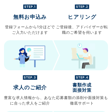
STEP.1
STEP.2
無料お申込み
ヒアリング
登録フォームから
1分ほどで
ご登録後、
アドバイザーが転
ご入力
いただけます
職の
ご希望を伺います
STEP.3
STEP.4
書類作成
求人のご紹介
面接対策
豊富な求人情報から、
あなた
応募書類の
添削や面接対策も
に合った求人を
ご紹介
徹底サポート