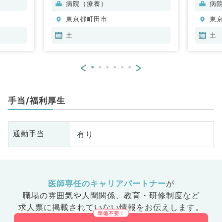
病院（療養）
病
東京都町田市
東
土
土
<
>
手当/福利厚生
有り
通勤手当
医師専任のキャリアパートナー
が
職場の雰囲気や人間関係、
教育・研修制度など
求人票に掲載されていない情報をお伝えします。