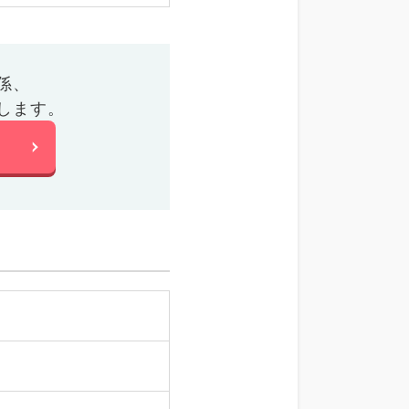
係、
します。