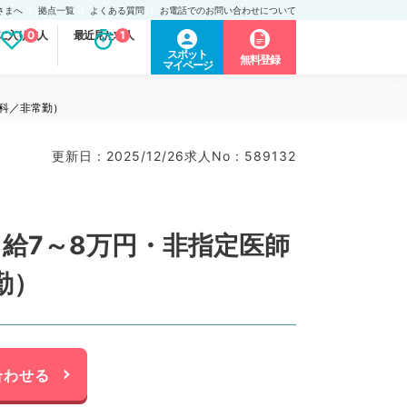
さまへ
拠点一覧
よくある質問
お電話でのお問い合わせについて
に入り求人
0
最近見た求人
1
スポット
無料登録
マイページ
科／非常勤）
更新日 : 2025/12/26
求人No : 589132
給7～8万円・非指定医師
勤）
合わせる