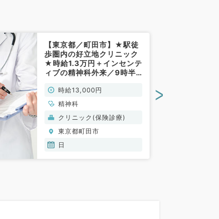
【東京都／町田市】★駅徒
歩圏内の好立地クリニック
★時給1.3万円＋インセンテ
ィブの精神科外来／9時半
～17時・時短勤務可／第
>
時給13,000円
1・3・5週日曜日（第5日
曜は休診可）より募集◎指
精神科
定医不問（精神科／非常
クリニック(保険診療)
勤）
東京都町田市
日