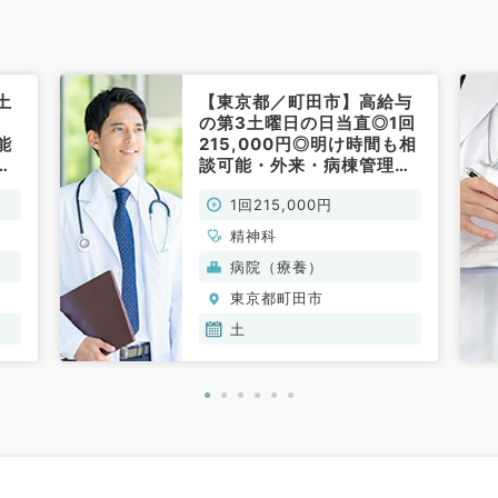
土
【東京都／町田市】高給与
・
の第3土曜日の日当直◎1回
能
215,000円◎明け時間も相
事
談可能・外来・病棟管理当
）
直（精神科／非常勤）
1回215,000円
精神科
病院（療養）
東京都町田市
土