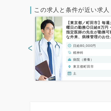
この求人と条件が近い求人
町田市】半コ
【東京都／町田市】毎週
談可能！勤務曜
曜日の勤務◎日給8万円
認知症の方を診
指定医師の先生が勤務可
診療求人です！
な外来、病棟管理のお仕
です！（精神科
です！（精神科／非常勤
<
力を考慮のうえ、
日給80,000円
り決定
精神科
病院（療養）
田市
東京都町田市
木,金
土