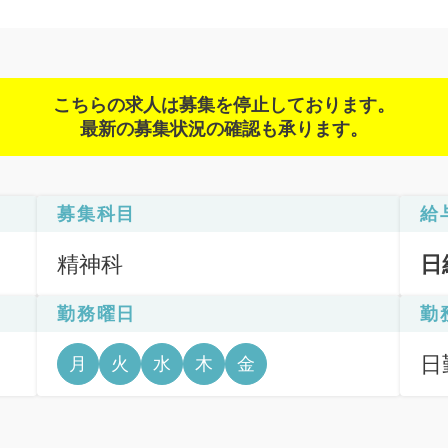
こちらの求人は募集を停止しております。
最新の募集状況の確認も承ります。
募集科目
給
精神科
日
勤務曜日
勤
日
月
火
水
木
金
6