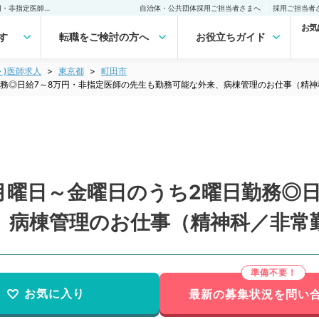
【東京都／町田市】毎週月曜日～金曜日のうち2曜日勤務◎日給7～8万円・非指定医師の先生も勤務可能な外来、病棟管理のお仕事（精神科／非常勤）非常勤(アルバイト)の求人｜医師の求人・転職・アルバイトは【マイナビDOCTOR】
自治体・公共団体採用ご担当者さまへ
採用ご担当者
お気
す
転職をご検討の方へ
お役立ちガイド
ト)医師求人
東京都
町田市
務◎日給7～8万円・非指定医師の先生も勤務可能な外来、病棟管理のお仕事（精神
月曜日～金曜日のうち2曜日勤務◎日
、病棟管理のお仕事（精神科／非常
お気に入り
最新の募集状況を問い