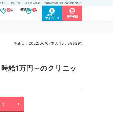
さまへ
拠点一覧
よくある質問
お電話でのお問い合わせについて
に入り求人
0
最近見た求人
1
スポット
無料登録
マイページ
更新日 : 2022/06/07
求人No : 588891
時給1万円～のクリニッ
らう