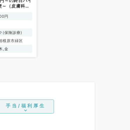
万円～の終日バイ
便～（皮膚科／
00円
ク(保険診療)
相模原市緑区
木,金
手当/福利厚生