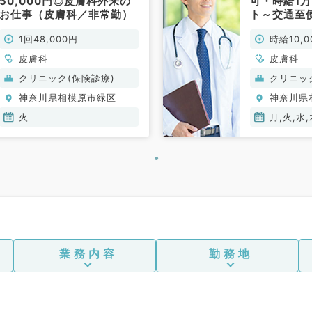
50,000円◎皮膚科外来の
可・時給1
お仕事（皮膚科／非常勤）
ト～交通至
非常勤）
1回48,000円
時給10,0
皮膚科
皮膚科
クリニック(保険診療)
クリニッ
神奈川県相模原市緑区
神奈川県
火
月,火,水,
業務内容
勤務地