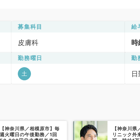
募集科目
給
皮膚科
時
勤務曜日
勤
日
土
12
【神奈川県／相模原市】毎
【神奈川県
週火曜日の午後勤務／1回
リニック外