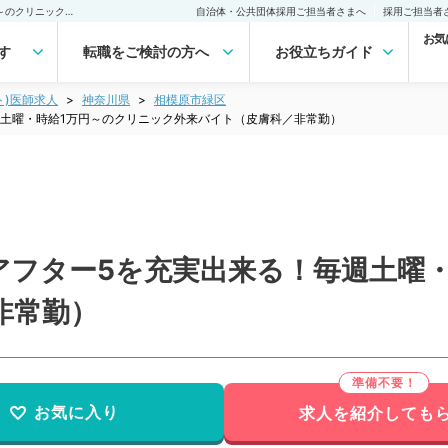
【神奈川県／相模原市】アフター5を充実出来る！毎週土曜・時給1万円～のクリニック外来バイト（皮膚科／非常勤）非常勤(アルバイト)の求人｜医師の求人・転職・アルバイトは【マイナビDOCTOR】
自治体・公共団体採用ご担当者さまへ
採用ご担当者
お気
す
転職をご検討の方へ
お役立ちガイド
ト)医師求人
神奈川県
相模原市緑区
土曜・時給1万円～のクリニック外来バイト（皮膚科／非常勤）
アフター5を充実出来る！毎週土曜・
非常勤）
お気に入り
求人を紹介しても