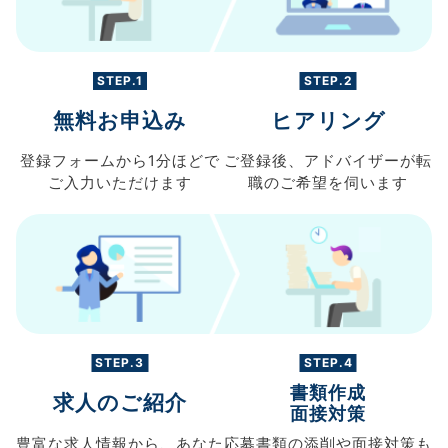
STEP.1
STEP.2
無料お申込み
ヒアリング
登録フォームから
1分ほどで
ご登録後、
アドバイザーが転
ご入力
いただけます
職の
ご希望を伺います
STEP.3
STEP.4
書類作成
求人のご紹介
面接対策
豊富な求人情報から、
あなた
応募書類の
添削や面接対策も