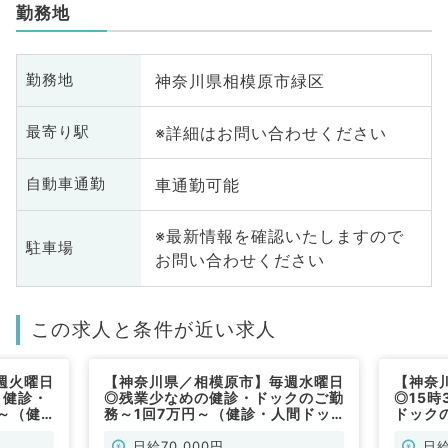
勤務地
神奈川県相模原市緑区
勤務地
※詳細はお問い合わせください
最寄り駅
車通勤可能
自動車通勤
※最新情報を確認いたしますので
駐車場
お問い合わせください
この求人と条件が近い求人
週火曜日
【神奈川県／相模原市】毎週水曜日
【神奈
！健診・
◎残業少なめの健診・ドックのご勤
◎15
～（健
務～1回7万円～（健診・人間ドッ
ドック
ク／非常勤）
診・人
日給70,000円
日給