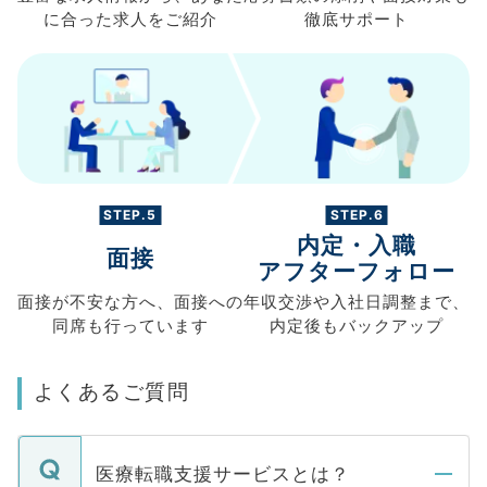
に合った求人を
ご紹介
徹底サポート
STEP.5
STEP.6
内定・入職
面接
アフターフォロー
面接が不安な方へ、
面接への
年収交渉や
入社日調整まで、
同席も
行っています
内定後もバックアップ
よくあるご質問
医療転職支援サービスとは？