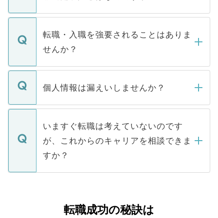
お電話にて次のステップのご案内をいたし
ます。通常、5営業日以内にはご連絡をせて
マイナビDOCTORで取り扱っている求人の
いただきますので、しばらくお待ちくださ
うち約3割は、Webサイトからご覧いただ
転職・入職を強要されることはありま
い。
けない「非公開求人」です。非公開求人は
せんか？
下記の理由によって、一般には公開してい
ません。
転職・入職を強要することは一切ありませ
ん。また、仮に応募先から内定をいただい
個人情報は漏えいしませんか？
■応募殺到を避けるため 人気のある医療機
たとしても、ご本人が納得しない限り、内
関を公にしてしまうと、応募が殺到する場
定を承諾する必要はありません。内定先へ
個人情報が漏えいすることはありませんの
合があります。 選考を効率よく行うため
の辞退の連絡はキャリアパートナーが行い
で、ご安心ください。当サイトからの登録
いますぐ転職は考えていないのです
に、医療機関が求める条件に合った人材の
ますので、ご安心ください。
などで収集したご登録者様の個人情報は、
が、これからのキャリアを相談できま
みを人材紹介会社に依頼するケースが増え
ご本人のキャリアアップおよび転職活動の
ています。
すか？
支援を目的に使用いたします。お預かりし
ているすべての個人データはご本人の許可
お気軽にご相談ください。先生専任のキャ
なく、医療機関側に開示したり、第三者に
リアパートナーが将来のご希望などをおう
提供することは一切ありません。また弊社
かがいして、現在の医療機関の状況や紹介
転職成功の秘訣は
は、個人情報の取り扱いについての厳密な
経験をまじえながら、適切なアドバイスを