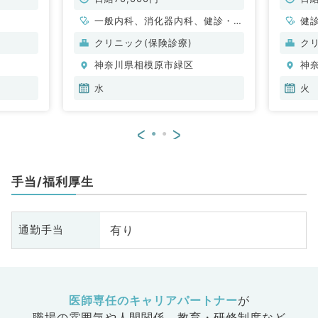
一般内科、消化器内科、健診・人
健
間ドック
クリニック(保険診療)
ク
神奈川県相模原市緑区
神
水
火
<
>
手当/福利厚生
有り
通勤手当
医師専任のキャリアパートナー
が
職場の雰囲気や人間関係、
教育・研修制度など