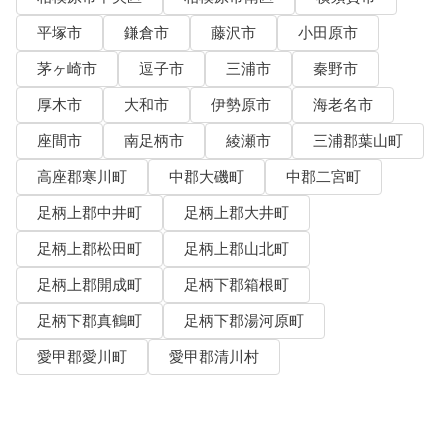
平塚市
鎌倉市
藤沢市
小田原市
茅ヶ崎市
逗子市
三浦市
秦野市
厚木市
大和市
伊勢原市
海老名市
座間市
南足柄市
綾瀬市
三浦郡葉山町
高座郡寒川町
中郡大磯町
中郡二宮町
足柄上郡中井町
足柄上郡大井町
足柄上郡松田町
足柄上郡山北町
足柄上郡開成町
足柄下郡箱根町
足柄下郡真鶴町
足柄下郡湯河原町
愛甲郡愛川町
愛甲郡清川村