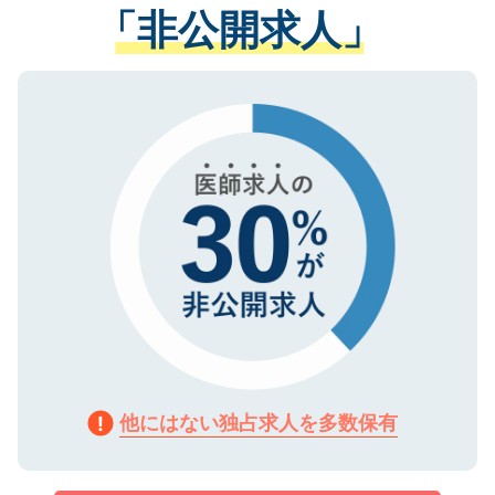
管理基準を満たした事業者のみに付与され
「非公開求人」
させていただきます。すぐにご転職をされ
る、プライバシーマークを取得済みです。
ない方には、長期的なサポートが可能です
ご登録いただいた個人情報は、SSL（デー
ので、まずはご登録ください。
タ暗号化）によって保護されていますの
で、機密保持に関してもご安心ください。
他にはない独占求人を多数保有