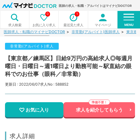
医師の求人・転職・アルバイトはマイナビDOCTOR
0
1
MENU
お気に入り求人
最近見た求人
マイページ
求人検索
医師求人・転職のマイナビDOCTOR
非常勤(アルバイト)医師求人
東京都
非常勤(アルバイト)求人
【東京都／練馬区】日給9万円の高給求人◎毎週月
曜日・日曜日～週1曜日より勤務可能～駅直結の眼
科でのお仕事（眼科／非常勤）
更新日 : 2022/06/07
求人No : 588852
お気に入り
求人を紹介してもらう
求人詳細