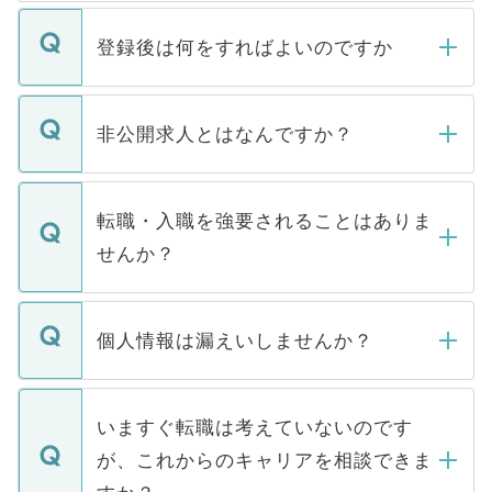
登録後は何をすればよいのですか
ご登録いただきましたら、弊社担当者がご
登録内容を確認し、その後メールもしくは
非公開求人とはなんですか？
お電話にて次のステップのご案内をいたし
ます。通常、5営業日以内にはご連絡をせて
マイナビDOCTORで取り扱っている求人の
いただきますので、しばらくお待ちくださ
うち約3割は、Webサイトからご覧いただ
転職・入職を強要されることはありま
い。
けない「非公開求人」です。非公開求人は
せんか？
下記の理由によって、一般には公開してい
ません。
転職・入職を強要することは一切ありませ
ん。また、仮に応募先から内定をいただい
個人情報は漏えいしませんか？
■応募殺到を避けるため 人気のある医療機
たとしても、ご本人が納得しない限り、内
関を公にしてしまうと、応募が殺到する場
定を承諾する必要はありません。内定先へ
個人情報が漏えいすることはありませんの
合があります。 選考を効率よく行うため
の辞退の連絡はキャリアパートナーが行い
で、ご安心ください。当サイトからの登録
いますぐ転職は考えていないのです
に、医療機関が求める条件に合った人材の
ますので、ご安心ください。
などで収集したご登録者様の個人情報は、
が、これからのキャリアを相談できま
みを人材紹介会社に依頼するケースが増え
ご本人のキャリアアップおよび転職活動の
ています。