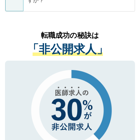
すか？
支援を目的に使用いたします。お預かりし
ているすべての個人データはご本人の許可
お気軽にご相談ください。先生専任のキャ
なく、医療機関側に開示したり、第三者に
リアパートナーが将来のご希望などをおう
提供することは一切ありません。また弊社
かがいして、現在の医療機関の状況や紹介
転職成功の秘訣は
は、個人情報の取り扱いについての厳密な
経験をまじえながら、適切なアドバイスを
管理基準を満たした事業者のみに付与され
「非公開求人」
させていただきます。すぐにご転職をされ
る、プライバシーマークを取得済みです。
ない方には、長期的なサポートが可能です
ご登録いただいた個人情報は、SSL（デー
ので、まずはご登録ください。
タ暗号化）によって保護されていますの
で、機密保持に関してもご安心ください。