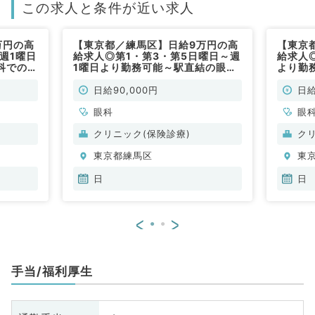
この求人と条件が近い求人
万円の高
【東京都／練馬区】日給9万円の高
【東京
週1曜日
給求人◎第1・第3・第5日曜日～週
給求人
科でのお
1曜日より勤務可能～駅直結の眼科
より勤
でのお仕事（眼科／非常勤）
仕事（
日給90,000円
日給
眼科
眼
クリニック(保険診療)
ク
東京都練馬区
東
日
日
<
>
手当/福利厚生