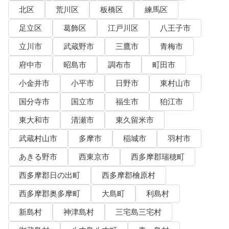
北区
荒川区
板橋区
練馬区
足立区
葛飾区
江戸川区
八王子市
立川市
武蔵野市
三鷹市
青梅市
府中市
昭島市
調布市
町田市
小金井市
小平市
日野市
東村山市
国分寺市
国立市
福生市
狛江市
東大和市
清瀬市
東久留米市
武蔵村山市
多摩市
稲城市
羽村市
あきる野市
西東京市
西多摩郡瑞穂町
西多摩郡日の出町
西多摩郡檜原村
西多摩郡奥多摩町
大島町
利島村
新島村
神津島村
三宅島三宅村