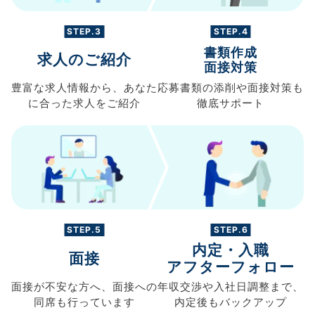
STEP.3
STEP.4
書類作成
求人のご紹介
面接対策
豊富な求人情報から、
あなた
応募書類の
添削や面接対策も
に合った求人を
ご紹介
徹底サポート
STEP.5
STEP.6
内定・入職
面接
アフターフォロー
面接が不安な方へ、
面接への
年収交渉や
入社日調整まで、
同席も
行っています
内定後もバックアップ