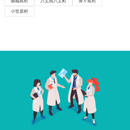
御蔵島村
八丈島八丈町
青ヶ島村
小笠原村