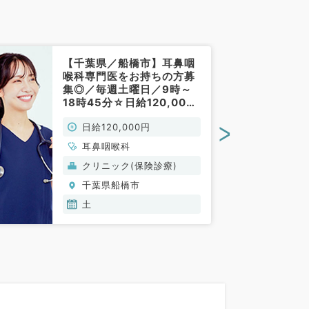
【千葉県／船橋市】耳鼻咽
喉科専門医をお持ちの方募
集◎／毎週土曜日／9時～
18時45分☆日給120,000
円／外来のお仕事です（耳
>
日給120,000円
鼻咽喉科／非常勤）
耳鼻咽喉科
クリニック(保険診療)
千葉県船橋市
土