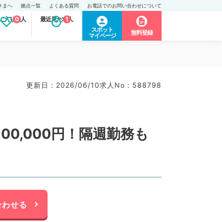
さまへ
拠点一覧
よくある質問
お電話でのお問い合わせについて
に入り求人
0
最近見た求人
1
スポット
無料登録
マイページ
更新日 : 2026/06/10
求人No : 588798
0,000円！隔週勤務も
合わせる