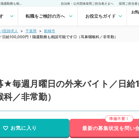
【千葉県／船橋市】★急募★毎週月曜日の外来バイト／日給100,000円！隔週勤務も相談可能です◎（耳鼻咽喉科／非常勤）非常勤(アルバイト)の求人｜医師の求人・転職・アルバイトは【マイナビDOCTOR】
自治体・公共団体採用ご担当者さまへ
採用ご担当者
お気
す
転職をご検討の方へ
お役立ちガイド
ト)医師求人
千葉県
船橋市
日給100,000円！隔週勤務も相談可能です◎（耳鼻咽喉科／非常勤）
★毎週月曜日の外来バイト／日給10
喉科／非常勤）
お気に入り
最新の募集状況を問い