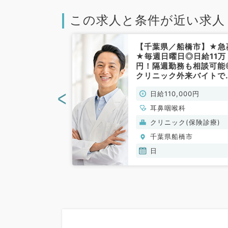
この求人と条件が近い求人
橋市】日給10
【千葉県／船橋市】★急
チカ病院で毎週
★毎週日曜日◎日給11万
曜終日の耳鼻科
円！隔週勤務も相談可能
ト／9：00～
クリニック外来バイトで
週1回から勤務可
◎（耳鼻咽喉科／非常勤
<
000円
日給110,000円
らのアクセスも
咽喉科／非常
科
耳鼻咽喉科
般）
クリニック(保険診療)
橋市
千葉県船橋市
日