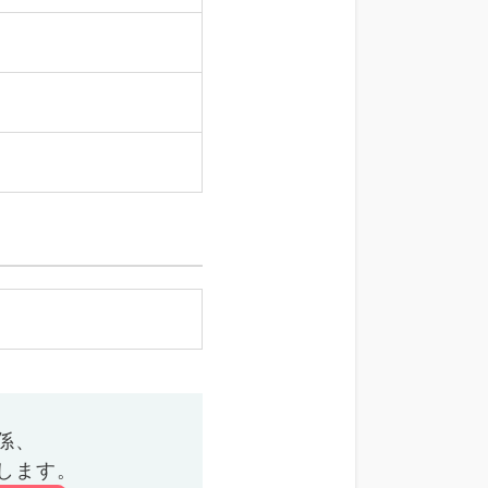
係、
します。