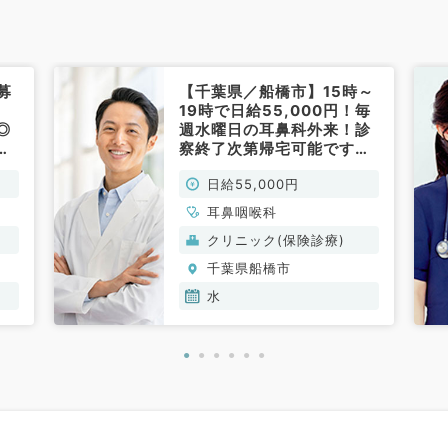
募
【千葉県／船橋市】15時～
19時で日給55,000円！毎
◎
週水曜日の耳鼻科外来！診
す
察終了次第帰宅可能です！
）
（耳鼻咽喉科／非常勤）
日給55,000円
耳鼻咽喉科
クリニック(保険診療)
千葉県船橋市
水