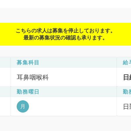
こちらの求人は募集を停止しております。
最新の募集状況の確認も承ります。
募集科目
給
耳鼻咽喉科
日
勤務曜日
勤
日
月
6