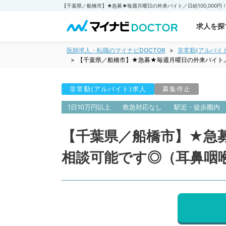
求人を探
医師求人・転職のマイナビDOCTOR
非常勤(アルバイ
【千葉県／船橋市】★急募★毎週月曜日の外来バイト／
非常勤(アルバイト)求人
募集停止
1日10万円以上
救急対応なし
駅近・徒歩圏内
【千葉県／船橋市】★急募
相談可能です◎（耳鼻咽