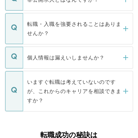
お電話にて次のステップのご案内をいたし
ます。通常、5営業日以内にはご連絡をせて
マイナビDOCTORで取り扱っている求人の
いただきますので、しばらくお待ちくださ
うち約3割は、Webサイトからご覧いただ
転職・入職を強要されることはありま
い。
けない「非公開求人」です。非公開求人は
せんか？
下記の理由によって、一般には公開してい
ません。
転職・入職を強要することは一切ありませ
ん。また、仮に応募先から内定をいただい
個人情報は漏えいしませんか？
■応募殺到を避けるため 人気のある医療機
たとしても、ご本人が納得しない限り、内
関を公にしてしまうと、応募が殺到する場
定を承諾する必要はありません。内定先へ
個人情報が漏えいすることはありませんの
合があります。 選考を効率よく行うため
の辞退の連絡はキャリアパートナーが行い
で、ご安心ください。当サイトからの登録
いますぐ転職は考えていないのです
に、医療機関が求める条件に合った人材の
ますので、ご安心ください。
などで収集したご登録者様の個人情報は、
が、これからのキャリアを相談できま
みを人材紹介会社に依頼するケースが増え
ご本人のキャリアアップおよび転職活動の
ています。
すか？
支援を目的に使用いたします。お預かりし
ているすべての個人データはご本人の許可
お気軽にご相談ください。先生専任のキャ
なく、医療機関側に開示したり、第三者に
リアパートナーが将来のご希望などをおう
提供することは一切ありません。また弊社
かがいして、現在の医療機関の状況や紹介
転職成功の秘訣は
は、個人情報の取り扱いについての厳密な