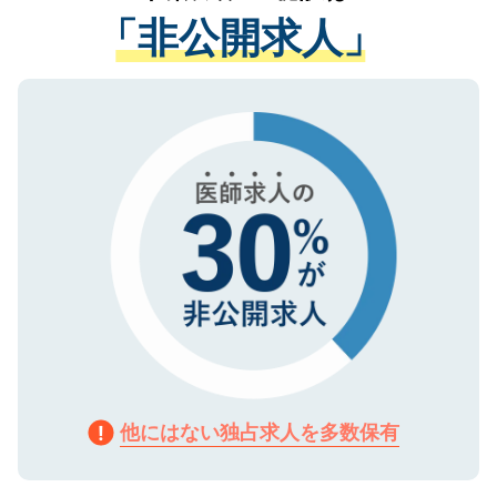
経験をまじえながら、適切なアドバイスを
管理基準を満たした事業者のみに付与され
「非公開求人」
させていただきます。すぐにご転職をされ
る、プライバシーマークを取得済みです。
ない方には、長期的なサポートが可能です
ご登録いただいた個人情報は、SSL（デー
ので、まずはご登録ください。
タ暗号化）によって保護されていますの
で、機密保持に関してもご安心ください。
他にはない独占求人を多数保有