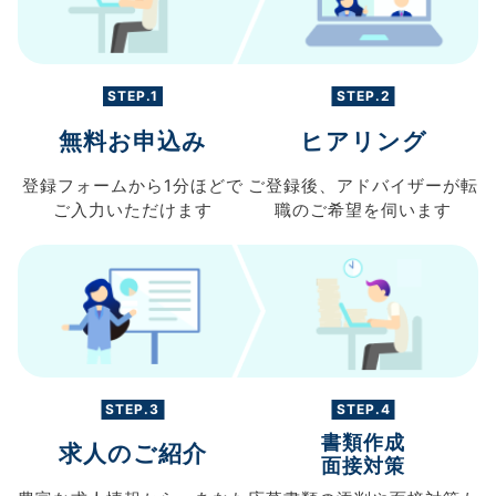
STEP.1
STEP.2
無料お申込み
ヒアリング
登録フォームから
1分ほどで
ご登録後、
アドバイザーが転
ご入力
いただけます
職の
ご希望を伺います
STEP.3
STEP.4
書類作成
求人のご紹介
面接対策