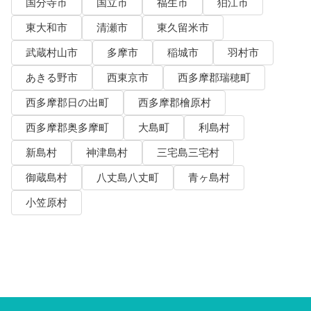
国分寺市
国立市
福生市
狛江市
東大和市
清瀬市
東久留米市
武蔵村山市
多摩市
稲城市
羽村市
あきる野市
西東京市
西多摩郡瑞穂町
西多摩郡日の出町
西多摩郡檜原村
西多摩郡奥多摩町
大島町
利島村
新島村
神津島村
三宅島三宅村
御蔵島村
八丈島八丈町
青ヶ島村
小笠原村