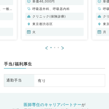
単価46,000円
単価
、一般内
呼吸器外科、呼吸器内科
呼
内科、消
科
クリニック(保険診療)
ク
内科、腎
東京都渋谷区
東
般外科、
火
月
<
>
手当/福利厚生
有り
通勤手当
医師専任のキャリアパートナー
が