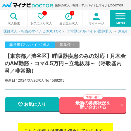
医師の求人・転職・アルバイトはマイナビDOCTOR
0
1
MENU
お気に入り求人
最近見た求人
マイページ
求人検索
医師求人・転職のマイナビDOCTOR
非常勤(アルバイト)医師求人
東京都
非常勤(アルバイト)求人
募集停止
【東京都／渋谷区】呼吸器疾患のみの対応！月木金
のAM勤務・コマ4.5万円～立地抜群～（呼吸器内
科／非常勤）
更新日 : 2024/07/26
求人No : 588205
最新の募集状況を
お気に入り
問い合わせる
こちらの求人は募集を停止しております。