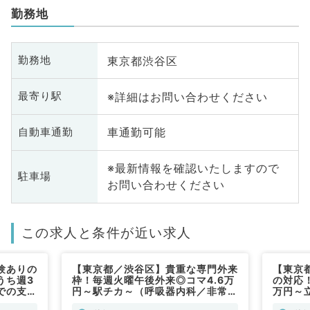
勤務地
東京都渋谷区
勤務地
※詳細はお問い合わせください
最寄り駅
車通勤可能
自動車通勤
※最新情報を確認いたしますので
駐車場
お問い合わせください
この求人と条件が近い求人
験ありの
【東京都／渋谷区】貴重な専門外来
【東京
うち週3
枠！毎週火曜午後外来◎コマ4.6万
の対応
での支給
円～駅チカ～（呼吸器内科／非常
万円～
非常勤）
勤）
です～