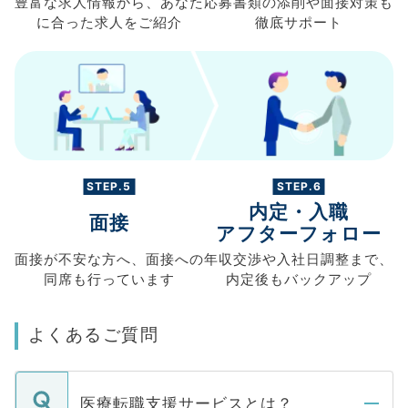
豊富な求人情報から、
あなた
応募書類の
添削や面接対策も
に合った求人を
ご紹介
徹底サポート
STEP.5
STEP.6
内定・入職
面接
アフターフォロー
面接が不安な方へ、
面接への
年収交渉や
入社日調整まで、
同席も
行っています
内定後もバックアップ
よくあるご質問
医療転職支援サービスとは？