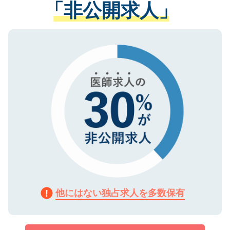
「非公開求人」
させていただきます。すぐにご転職をされ
る、プライバシーマークを取得済みです。
ない方には、長期的なサポートが可能です
ご登録いただいた個人情報は、SSL（デー
ので、まずはご登録ください。
タ暗号化）によって保護されていますの
で、機密保持に関してもご安心ください。
他にはない独占求人を多数保有