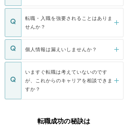
お電話にて次のステップのご案内をいたし
ます。通常、5営業日以内にはご連絡をせて
マイナビDOCTORで取り扱っている求人の
いただきますので、しばらくお待ちくださ
うち約3割は、Webサイトからご覧いただ
転職・入職を強要されることはありま
い。
けない「非公開求人」です。非公開求人は
せんか？
下記の理由によって、一般には公開してい
ません。
転職・入職を強要することは一切ありませ
ん。また、仮に応募先から内定をいただい
個人情報は漏えいしませんか？
■応募殺到を避けるため 人気のある医療機
たとしても、ご本人が納得しない限り、内
関を公にしてしまうと、応募が殺到する場
定を承諾する必要はありません。内定先へ
個人情報が漏えいすることはありませんの
合があります。 選考を効率よく行うため
の辞退の連絡はキャリアパートナーが行い
で、ご安心ください。当サイトからの登録
いますぐ転職は考えていないのです
に、医療機関が求める条件に合った人材の
ますので、ご安心ください。
などで収集したご登録者様の個人情報は、
が、これからのキャリアを相談できま
みを人材紹介会社に依頼するケースが増え
ご本人のキャリアアップおよび転職活動の
ています。
すか？
支援を目的に使用いたします。お預かりし
ているすべての個人データはご本人の許可
お気軽にご相談ください。先生専任のキャ
なく、医療機関側に開示したり、第三者に
リアパートナーが将来のご希望などをおう
提供することは一切ありません。また弊社
かがいして、現在の医療機関の状況や紹介
転職成功の秘訣は
は、個人情報の取り扱いについての厳密な
経験をまじえながら、適切なアドバイスを
管理基準を満たした事業者のみに付与され