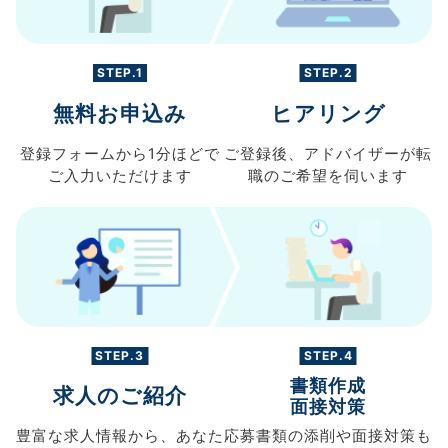
STEP.1
STEP.2
無料お申込み
ヒアリング
登録フォームから
1分ほどで
ご登録後、
アドバイザーが転
ご入力
いただけます
職の
ご希望を伺います
STEP.3
STEP.4
書類作成
求人のご紹介
面接対策
豊富な求人情報から、
あなた
応募書類の
添削や面接対策も