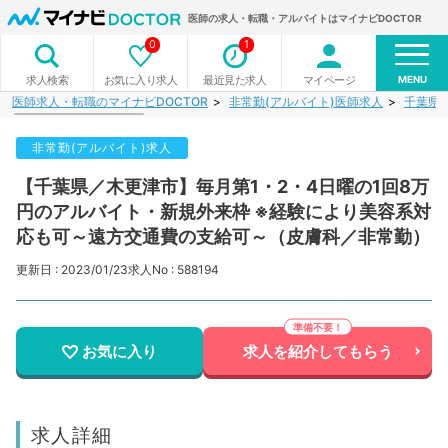
医師の求人・転職・アルバイトはマイナビDOCTOR
0
1
MENU
お気に入り求人
最近見た求人
マイページ
求人検索
医師求人・転職のマイナビDOCTOR
非常勤(アルバイト)医師求人
千葉県
非常勤(アルバイト)求人
【千葉県／木更津市】毎月第1・2・4日曜の1回8万
円のアルバイト・新規外来枠 ※経験により美容系対
応も可～遠方交通費の支給可～（皮膚科／非常勤）
更新日 : 2023/01/23
求人No : 588194
お気に入り
求人を紹介してもらう
求人詳細