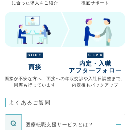
に合った求人を
ご紹介
徹底サポート
STEP.5
STEP.6
内定・入職
面接
アフターフォロー
面接が不安な方へ、
面接への
年収交渉や
入社日調整まで、
同席も
行っています
内定後もバックアップ
よくあるご質問
医療転職支援サービスとは？