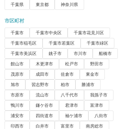
千葉県
東京都
神奈川県
市区町村
千葉市
千葉市中央区
千葉市花見川区
千葉市稲毛区
千葉市若葉区
千葉市緑区
千葉市美浜区
銚子市
市川市
船橋市
館山市
木更津市
松戸市
野田市
茂原市
成田市
佐倉市
東金市
旭市
習志野市
柏市
勝浦市
市原市
流山市
八千代市
我孫子市
鴨川市
鎌ケ谷市
君津市
富津市
浦安市
四街道市
袖ケ浦市
八街市
印西市
白井市
富里市
南房総市