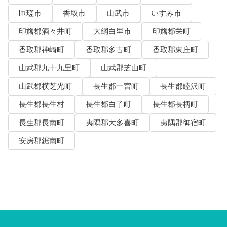
匝瑳市
香取市
山武市
いすみ市
印旛郡酒々井町
大網白里市
印旛郡栄町
香取郡神崎町
香取郡多古町
香取郡東庄町
山武郡九十九里町
山武郡芝山町
山武郡横芝光町
長生郡一宮町
長生郡睦沢町
長生郡長生村
長生郡白子町
長生郡長柄町
長生郡長南町
夷隅郡大多喜町
夷隅郡御宿町
安房郡鋸南町