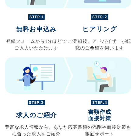
STEP.1
STEP.2
無料お申込み
ヒアリング
登録フォームから
1分ほどで
ご登録後、
アドバイザーが転
ご入力
いただけます
職の
ご希望を伺います
STEP.3
STEP.4
書類作成
求人のご紹介
面接対策
豊富な求人情報から、
あなた
応募書類の
添削や面接対策も
に合った求人を
ご紹介
徹底サポート