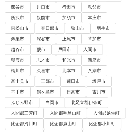
熊谷市
川口市
行田市
秩父市
所沢市
飯能市
加須市
本庄市
東松山市
春日部市
狭山市
羽生市
鴻巣市
深谷市
上尾市
草加市
越谷市
蕨市
戸田市
入間市
朝霞市
志木市
和光市
新座市
桶川市
久喜市
北本市
八潮市
富士見市
三郷市
蓮田市
坂戸市
幸手市
鶴ヶ島市
日高市
吉川市
ふじみ野市
白岡市
北足立郡伊奈町
入間郡三芳町
入間郡毛呂山町
入間郡越生町
比企郡滑川町
比企郡嵐山町
比企郡小川町