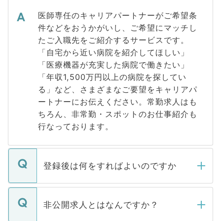
医師専任のキャリアパートナーがご希望条
件などをおうかがいし、ご希望にマッチし
たご入職先をご紹介するサービスです。
「自宅から近い病院を紹介してほしい」
「医療機器が充実した病院で働きたい」
「年収1,500万円以上の病院を探してい
る」など、さまざまなご要望をキャリアパ
ートナーにお伝えください。常勤求人はも
ちろん、非常勤・スポットのお仕事紹介も
行なっております。
登録後は何をすればよいのですか
ご登録いただきましたら、弊社担当者がご
登録内容を確認し、その後メールもしくは
非公開求人とはなんですか？
お電話にて次のステップのご案内をいたし