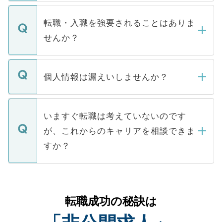
ます。通常、5営業日以内にはご連絡をせて
マイナビDOCTORで取り扱っている求人の
いただきますので、しばらくお待ちくださ
うち約3割は、Webサイトからご覧いただ
転職・入職を強要されることはありま
い。
けない「非公開求人」です。非公開求人は
せんか？
下記の理由によって、一般には公開してい
ません。
転職・入職を強要することは一切ありませ
ん。また、仮に応募先から内定をいただい
個人情報は漏えいしませんか？
■応募殺到を避けるため 人気のある医療機
たとしても、ご本人が納得しない限り、内
関を公にしてしまうと、応募が殺到する場
定を承諾する必要はありません。内定先へ
個人情報が漏えいすることはありませんの
合があります。 選考を効率よく行うため
の辞退の連絡はキャリアパートナーが行い
で、ご安心ください。当サイトからの登録
いますぐ転職は考えていないのです
に、医療機関が求める条件に合った人材の
ますので、ご安心ください。
などで収集したご登録者様の個人情報は、
が、これからのキャリアを相談できま
みを人材紹介会社に依頼するケースが増え
ご本人のキャリアアップおよび転職活動の
ています。
すか？
支援を目的に使用いたします。お預かりし
ているすべての個人データはご本人の許可
お気軽にご相談ください。先生専任のキャ
なく、医療機関側に開示したり、第三者に
リアパートナーが将来のご希望などをおう
提供することは一切ありません。また弊社
かがいして、現在の医療機関の状況や紹介
転職成功の秘訣は
は、個人情報の取り扱いについての厳密な
経験をまじえながら、適切なアドバイスを
管理基準を満たした事業者のみに付与され
させていただきます。すぐにご転職をされ