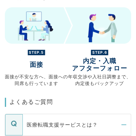
STEP.5
STEP.6
内定・入職
面接
アフターフォロー
面接が不安な方へ、
面接への
年収交渉や
入社日調整まで、
同席も
行っています
内定後もバックアップ
よくあるご質問
医療転職支援サービスとは？