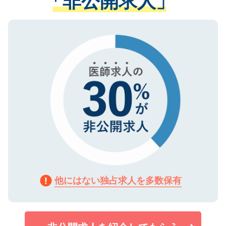
「非公開求人」
る、プライバシーマークを取得済みです。
ない方には、長期的なサポートが可能です
ご登録いただいた個人情報は、SSL（デー
ので、まずはご登録ください。
タ暗号化）によって保護されていますの
で、機密保持に関してもご安心ください。
他にはない独占求人を多数保有