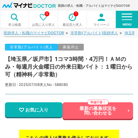
医師の求人・転職・アルバイトはマイナビDOCTOR
0
1
MENU
お気に入り求人
最近見た求人
マイページ
求人検索
医師求人・転職のマイナビDOCTOR
非常勤(アルバイト)医師求人
埼玉県
非常勤(アルバイト)求人
募集停止
【埼玉県／坂戸市】1コマ3時間・4万円！ＡＭの
み・毎週月火金曜日の外来日勤バイト：１曜日から
可（精神科／非常勤）
更新日 : 2025/07/08
求人No : 588080
最新の募集状況を
お気に入り
問い合わせる
こちらの求人は募集を停止しております。