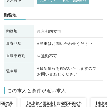
求人特徴
人気エリア
駅近・徒歩圏内
勤務地
東京都国立市
勤務地
※詳細はお問い合わせください
最寄り駅
車通勤不可
自動車通勤
※最新情報を確認いたしますので
駐車場
お問い合わせください
この求人と条件が近い求人
不要の外
【東京都／国立市】指定医不要の外
【東京
.2万円
来案件！毎週土曜日・時給1.2万円
来案件