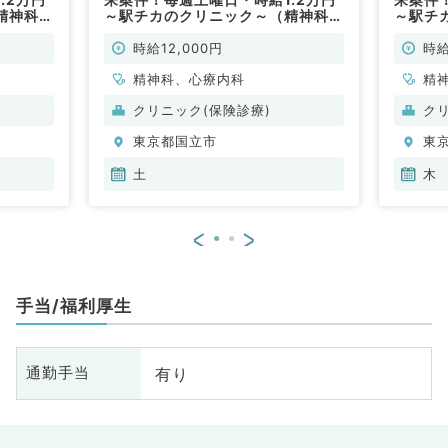
精神科／
～駅チカのクリニック～（精神科／
～駅チ
非常勤）
非常勤
時給12,000円
時給
精神科、心療内科
精
クリニック(保険診療)
ク
東京都国立市
東
土
木
<
>
手当/福利厚生
有り
通勤手当