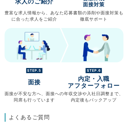
求人のご紹介
面接対策
豊富な求人情報から、
あなた
応募書類の
添削や面接対策も
に合った求人を
ご紹介
徹底サポート
STEP.5
STEP.6
内定・入職
面接
アフターフォロー
面接が不安な方へ、
面接への
年収交渉や
入社日調整まで、
同席も
行っています
内定後もバックアップ
よくあるご質問