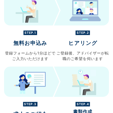
STEP.1
STEP.2
無料お申込み
ヒアリング
登録フォームから
1分ほどで
ご登録後、
アドバイザーが転
ご入力
いただけます
職の
ご希望を伺います
STEP.3
STEP.4
書類作成