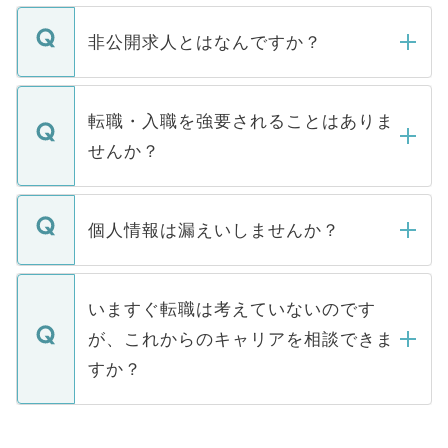
ご登録いただきましたら、弊社担当者がご
登録内容を確認し、その後メールもしくは
非公開求人とはなんですか？
お電話にて次のステップのご案内をいたし
ます。通常、5営業日以内にはご連絡をせて
マイナビDOCTORで取り扱っている求人の
いただきますので、しばらくお待ちくださ
うち約3割は、Webサイトからご覧いただ
転職・入職を強要されることはありま
い。
けない「非公開求人」です。非公開求人は
せんか？
下記の理由によって、一般には公開してい
ません。
転職・入職を強要することは一切ありませ
ん。また、仮に応募先から内定をいただい
個人情報は漏えいしませんか？
■応募殺到を避けるため 人気のある医療機
たとしても、ご本人が納得しない限り、内
関を公にしてしまうと、応募が殺到する場
定を承諾する必要はありません。内定先へ
個人情報が漏えいすることはありませんの
合があります。 選考を効率よく行うため
の辞退の連絡はキャリアパートナーが行い
で、ご安心ください。当サイトからの登録
いますぐ転職は考えていないのです
に、医療機関が求める条件に合った人材の
ますので、ご安心ください。
などで収集したご登録者様の個人情報は、
が、これからのキャリアを相談できま
みを人材紹介会社に依頼するケースが増え
ご本人のキャリアアップおよび転職活動の
ています。
すか？
支援を目的に使用いたします。お預かりし
ているすべての個人データはご本人の許可
お気軽にご相談ください。先生専任のキャ
なく、医療機関側に開示したり、第三者に
リアパートナーが将来のご希望などをおう