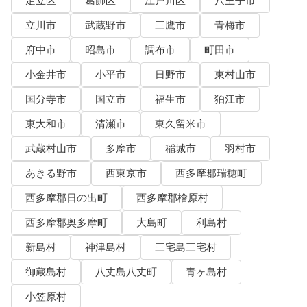
足立区
葛飾区
江戸川区
八王子市
立川市
武蔵野市
三鷹市
青梅市
府中市
昭島市
調布市
町田市
小金井市
小平市
日野市
東村山市
国分寺市
国立市
福生市
狛江市
東大和市
清瀬市
東久留米市
武蔵村山市
多摩市
稲城市
羽村市
あきる野市
西東京市
西多摩郡瑞穂町
西多摩郡日の出町
西多摩郡檜原村
西多摩郡奥多摩町
大島町
利島村
新島村
神津島村
三宅島三宅村
御蔵島村
八丈島八丈町
青ヶ島村
小笠原村