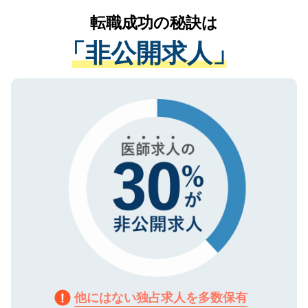
提供することは一切ありません。また弊社
かがいして、現在の医療機関の状況や紹介
転職成功の秘訣は
は、個人情報の取り扱いについての厳密な
経験をまじえながら、適切なアドバイスを
管理基準を満たした事業者のみに付与され
「非公開求人」
させていただきます。すぐにご転職をされ
る、プライバシーマークを取得済みです。
ない方には、長期的なサポートが可能です
ご登録いただいた個人情報は、SSL（デー
ので、まずはご登録ください。
タ暗号化）によって保護されていますの
で、機密保持に関してもご安心ください。
他にはない独占求人を多数保有