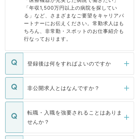
「医療機器が充実した病院で働きたい」
「年収1,500万円以上の病院を探してい
る」など、さまざまなご要望をキャリアパ
ートナーにお伝えください。常勤求人はも
ちろん、非常勤・スポットのお仕事紹介も
行なっております。
登録後は何をすればよいのですか
ご登録いただきましたら、弊社担当者がご
登録内容を確認し、その後メールもしくは
非公開求人とはなんですか？
お電話にて次のステップのご案内をいたし
ます。通常、5営業日以内にはご連絡をせて
マイナビDOCTORで取り扱っている求人の
いただきますので、しばらくお待ちくださ
うち約3割は、Webサイトからご覧いただ
転職・入職を強要されることはありま
い。
けない「非公開求人」です。非公開求人は
せんか？
下記の理由によって、一般には公開してい
ません。
転職・入職を強要することは一切ありませ