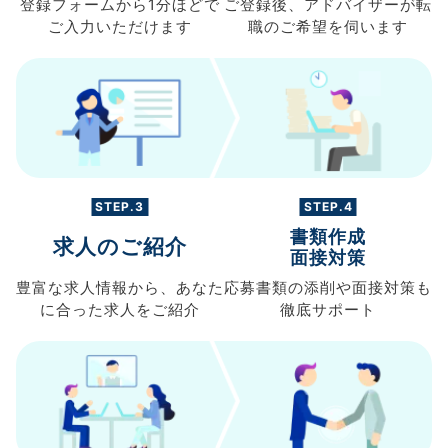
登録フォームから
1分ほどで
ご登録後、
アドバイザーが転
ご入力
いただけます
職の
ご希望を伺います
STEP.3
STEP.4
書類作成
求人のご紹介
面接対策
豊富な求人情報から、
あなた
応募書類の
添削や面接対策も
に合った求人を
ご紹介
徹底サポート