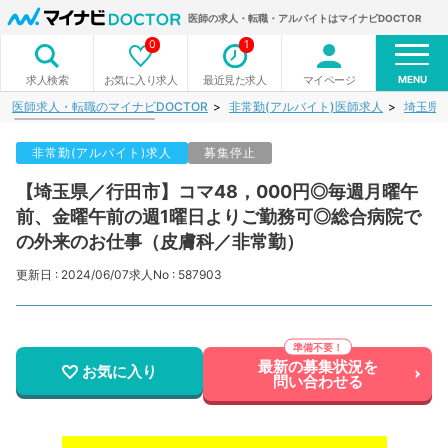
医師の求人・転職・アルバイトはマイナビDOCTOR
0
1
MENU
お気に入り求人
最近見た求人
マイページ
求人検索
医師求人・転職のマイナビDOCTOR
非常勤(アルバイト)医師求人
埼玉県
非常勤(アルバイト)求人
募集停止
【埼玉県／行田市】コマ48，000円◎毎週月曜午
前、金曜午前の週1曜日よりご勤務可◎総合病院で
の外来のお仕事（皮膚科／非常勤）
更新日 : 2024/06/07
求人No : 587903
最新の募集状況を
お気に入り
問い合わせる