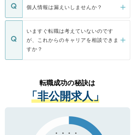
ん。また、仮に応募先から内定をいただい
個人情報は漏えいしませんか？
■応募殺到を避けるため 人気のある医療機
たとしても、ご本人が納得しない限り、内
関を公にしてしまうと、応募が殺到する場
定を承諾する必要はありません。内定先へ
個人情報が漏えいすることはありませんの
合があります。 選考を効率よく行うため
の辞退の連絡はキャリアパートナーが行い
で、ご安心ください。当サイトからの登録
いますぐ転職は考えていないのです
に、医療機関が求める条件に合った人材の
ますので、ご安心ください。
などで収集したご登録者様の個人情報は、
が、これからのキャリアを相談できま
みを人材紹介会社に依頼するケースが増え
ご本人のキャリアアップおよび転職活動の
ています。
すか？
支援を目的に使用いたします。お預かりし
ているすべての個人データはご本人の許可
お気軽にご相談ください。先生専任のキャ
なく、医療機関側に開示したり、第三者に
リアパートナーが将来のご希望などをおう
提供することは一切ありません。また弊社
かがいして、現在の医療機関の状況や紹介
転職成功の秘訣は
は、個人情報の取り扱いについての厳密な
経験をまじえながら、適切なアドバイスを
管理基準を満たした事業者のみに付与され
「非公開求人」
させていただきます。すぐにご転職をされ
る、プライバシーマークを取得済みです。
ない方には、長期的なサポートが可能です
ご登録いただいた個人情報は、SSL（デー
ので、まずはご登録ください。
タ暗号化）によって保護されていますの
で、機密保持に関してもご安心ください。