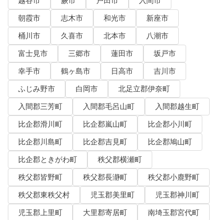
越谷市
蕨市
戸田市
入間市
朝霞市
志木市
和光市
新座市
桶川市
久喜市
北本市
八潮市
富士見市
三郷市
蓮田市
坂戸市
幸手市
鶴ヶ島市
日高市
吉川市
ふじみ野市
白岡市
北足立郡伊奈町
入間郡三芳町
入間郡毛呂山町
入間郡越生町
比企郡滑川町
比企郡嵐山町
比企郡小川町
比企郡川島町
比企郡吉見町
比企郡鳩山町
比企郡ときがわ町
秩父郡横瀬町
秩父郡皆野町
秩父郡長瀞町
秩父郡小鹿野町
秩父郡東秩父村
児玉郡美里町
児玉郡神川町
児玉郡上里町
大里郡寄居町
南埼玉郡宮代町