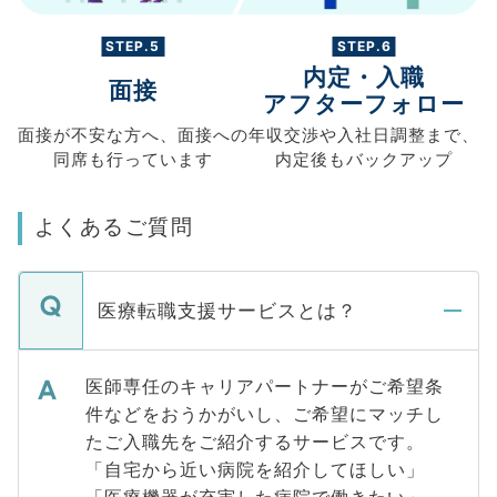
STEP.5
STEP.6
内定・入職
面接
アフターフォロー
面接が不安な方へ、
面接への
年収交渉や
入社日調整まで、
同席も
行っています
内定後もバックアップ
よくあるご質問
医療転職支援サービスとは？
医師専任のキャリアパートナーがご希望条
件などをおうかがいし、ご希望にマッチし
たご入職先をご紹介するサービスです。
「自宅から近い病院を紹介してほしい」