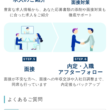
面接対策
豊富な求人情報から、
あなた
応募書類の
添削や面接対策も
に合った求人を
ご紹介
徹底サポート
STEP.5
STEP.6
内定・入職
面接
アフターフォロー
面接が不安な方へ、
面接への
年収交渉や
入社日調整まで、
同席も
行っています
内定後もバックアップ
よくあるご質問