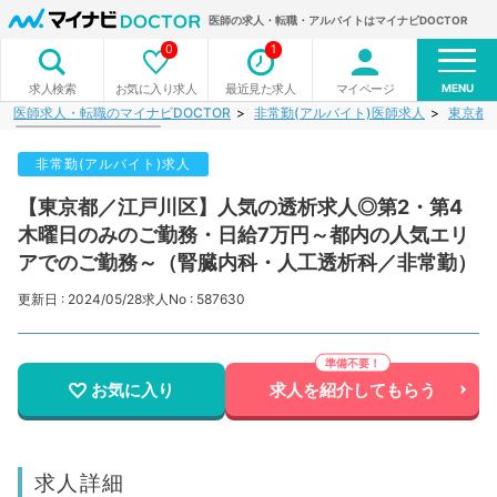
医師の求人・転職・アルバイトはマイナビDOCTOR
0
1
MENU
お気に入り求人
最近見た求人
マイページ
求人検索
医師求人・転職のマイナビDOCTOR
非常勤(アルバイト)医師求人
東京都
非常勤(アルバイト)求人
【東京都／江戸川区】人気の透析求人◎第2・第4
木曜日のみのご勤務・日給7万円～都内の人気エリ
アでのご勤務～（腎臓内科・人工透析科／非常勤）
更新日 : 2024/05/28
求人No : 587630
お気に入り
求人を紹介してもらう
求人詳細