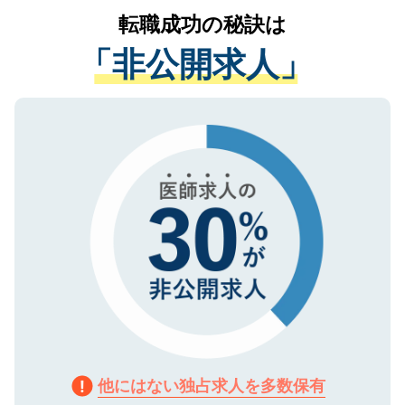
かがいして、現在の医療機関の状況や紹介
転職成功の秘訣は
は、個人情報の取り扱いについての厳密な
経験をまじえながら、適切なアドバイスを
管理基準を満たした事業者のみに付与され
「非公開求人」
させていただきます。すぐにご転職をされ
る、プライバシーマークを取得済みです。
ない方には、長期的なサポートが可能です
ご登録いただいた個人情報は、SSL（デー
ので、まずはご登録ください。
タ暗号化）によって保護されていますの
で、機密保持に関してもご安心ください。
他にはない独占求人を多数保有