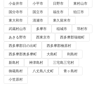
小金井市
小平市
日野市
東村山市
国分寺市
国立市
福生市
狛江市
東大和市
清瀬市
東久留米市
武蔵村山市
多摩市
稲城市
羽村市
あきる野市
西東京市
西多摩郡瑞穂町
西多摩郡日の出町
西多摩郡檜原村
西多摩郡奥多摩町
大島町
利島村
新島村
神津島村
三宅島三宅村
御蔵島村
八丈島八丈町
青ヶ島村
小笠原村