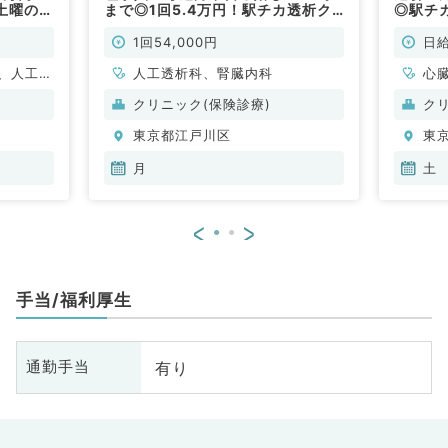
土曜のご
まで◎1回5.4万円！駅チカ透析ク
◎駅チ
科／非常
リニックです（腎臓内科・人工透析
勤務（
科／非常勤）
勤）
1回54,000円
日給
、人工透
人工透析科、腎臓内科
心
泌・代謝
析
クリニック(保険診療)
ク
科
内
東京都江戸川区
東
月
土
<
>
手当/福利厚生
有り
通勤手当