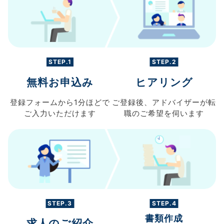
STEP.1
STEP.2
無料お申込み
ヒアリング
登録フォームから
1分ほどで
ご登録後、
アドバイザーが転
ご入力
いただけます
職の
ご希望を伺います
STEP.3
STEP.4
書類作成
求人のご紹介