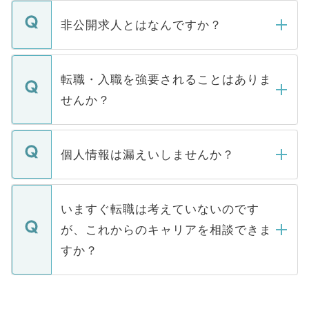
ご登録いただきましたら、弊社担当者がご
登録内容を確認し、その後メールもしくは
非公開求人とはなんですか？
お電話にて次のステップのご案内をいたし
ます。通常、5営業日以内にはご連絡をせて
マイナビDOCTORで取り扱っている求人の
いただきますので、しばらくお待ちくださ
うち約3割は、Webサイトからご覧いただ
転職・入職を強要されることはありま
い。
けない「非公開求人」です。非公開求人は
せんか？
下記の理由によって、一般には公開してい
ません。
転職・入職を強要することは一切ありませ
ん。また、仮に応募先から内定をいただい
個人情報は漏えいしませんか？
■応募殺到を避けるため 人気のある医療機
たとしても、ご本人が納得しない限り、内
関を公にしてしまうと、応募が殺到する場
定を承諾する必要はありません。内定先へ
個人情報が漏えいすることはありませんの
合があります。 選考を効率よく行うため
の辞退の連絡はキャリアパートナーが行い
で、ご安心ください。当サイトからの登録
いますぐ転職は考えていないのです
に、医療機関が求める条件に合った人材の
ますので、ご安心ください。
などで収集したご登録者様の個人情報は、
が、これからのキャリアを相談できま
みを人材紹介会社に依頼するケースが増え
ご本人のキャリアアップおよび転職活動の
ています。
すか？
支援を目的に使用いたします。お預かりし
ているすべての個人データはご本人の許可
お気軽にご相談ください。先生専任のキャ
なく、医療機関側に開示したり、第三者に
リアパートナーが将来のご希望などをおう
提供することは一切ありません。また弊社