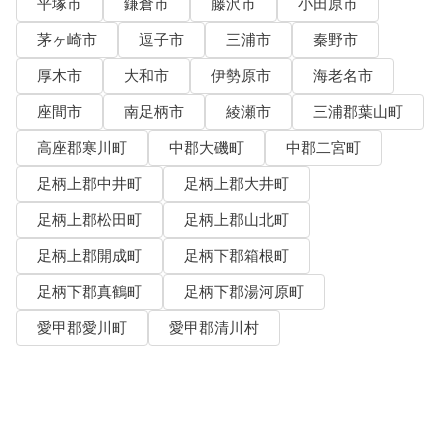
平塚市
鎌倉市
藤沢市
小田原市
茅ヶ崎市
逗子市
三浦市
秦野市
厚木市
大和市
伊勢原市
海老名市
座間市
南足柄市
綾瀬市
三浦郡葉山町
高座郡寒川町
中郡大磯町
中郡二宮町
足柄上郡中井町
足柄上郡大井町
足柄上郡松田町
足柄上郡山北町
足柄上郡開成町
足柄下郡箱根町
足柄下郡真鶴町
足柄下郡湯河原町
愛甲郡愛川町
愛甲郡清川村