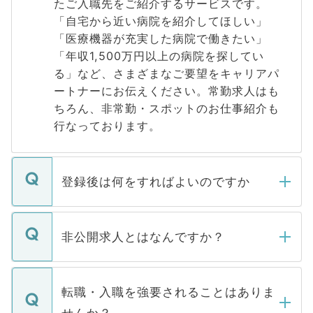
たご入職先をご紹介するサービスです。
「自宅から近い病院を紹介してほしい」
「医療機器が充実した病院で働きたい」
「年収1,500万円以上の病院を探してい
る」など、さまざまなご要望をキャリアパ
ートナーにお伝えください。常勤求人はも
ちろん、非常勤・スポットのお仕事紹介も
行なっております。
登録後は何をすればよいのですか
ご登録いただきましたら、弊社担当者がご
登録内容を確認し、その後メールもしくは
非公開求人とはなんですか？
お電話にて次のステップのご案内をいたし
ます。通常、5営業日以内にはご連絡をせて
マイナビDOCTORで取り扱っている求人の
いただきますので、しばらくお待ちくださ
うち約3割は、Webサイトからご覧いただ
転職・入職を強要されることはありま
い。
けない「非公開求人」です。非公開求人は