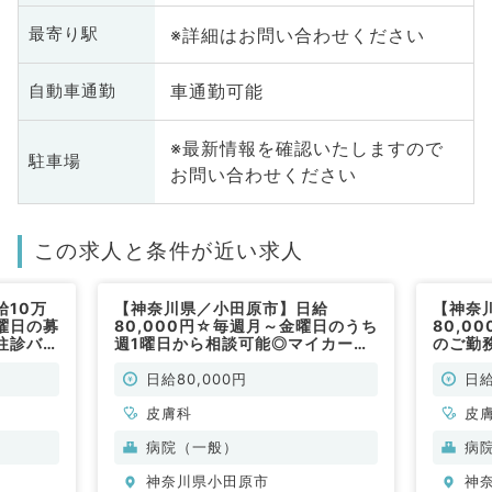
※詳細はお問い合わせください
最寄り駅
車通勤可能
自動車通勤
※最新情報を確認いたしますので
駐車場
お問い合わせください
この求人と条件が近い求人
給10万
【神奈川県／小田原市】日給
【神奈
曜日の募
80,000円☆毎週月～金曜日のうち
80,0
往診バイ
週1曜日から相談可能◎マイカー通
のご勤
常勤）
勤可能！一般外来のお仕事です（皮
外来の
膚科／非常勤）
勤）
日給80,000円
日給
皮膚科
皮
病院（一般）
病
神奈川県小田原市
神