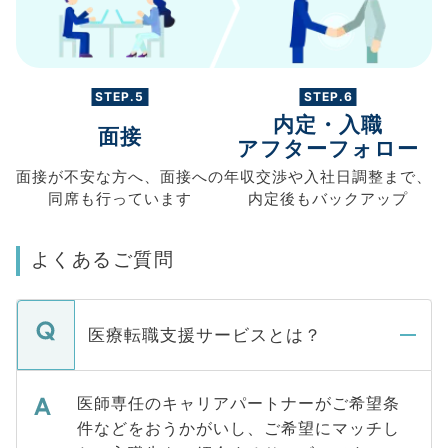
STEP.5
STEP.6
内定・入職
面接
アフターフォロー
面接が不安な方へ、
面接への
年収交渉や
入社日調整まで、
同席も
行っています
内定後もバックアップ
よくあるご質問
医療転職支援サービスとは？
医師専任のキャリアパートナーがご希望条
件などをおうかがいし、ご希望にマッチし