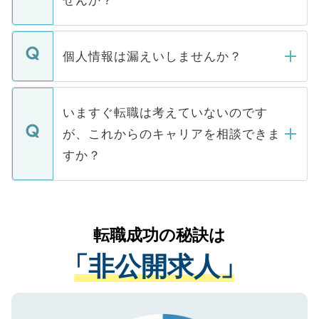
せんか？
下記の理由によって、一般には公開してい
ません。
転職・入職を強要することは一切ありませ
ん。また、仮に応募先から内定をいただい
個人情報は漏えいしませんか？
■応募殺到を避けるため 人気のある医療機
たとしても、ご本人が納得しない限り、内
関を公にしてしまうと、応募が殺到する場
定を承諾する必要はありません。内定先へ
個人情報が漏えいすることはありませんの
合があります。 選考を効率よく行うため
の辞退の連絡はキャリアパートナーが行い
で、ご安心ください。当サイトからの登録
いますぐ転職は考えていないのです
に、医療機関が求める条件に合った人材の
ますので、ご安心ください。
などで収集したご登録者様の個人情報は、
が、これからのキャリアを相談できま
みを人材紹介会社に依頼するケースが増え
ご本人のキャリアアップおよび転職活動の
ています。
すか？
支援を目的に使用いたします。お預かりし
ているすべての個人データはご本人の許可
お気軽にご相談ください。先生専任のキャ
なく、医療機関側に開示したり、第三者に
リアパートナーが将来のご希望などをおう
提供することは一切ありません。また弊社
かがいして、現在の医療機関の状況や紹介
転職成功の秘訣は
は、個人情報の取り扱いについての厳密な
経験をまじえながら、適切なアドバイスを
管理基準を満たした事業者のみに付与され
「非公開求人」
させていただきます。すぐにご転職をされ
る、プライバシーマークを取得済みです。
ない方には、長期的なサポートが可能です
ご登録いただいた個人情報は、SSL（デー
ので、まずはご登録ください。
タ暗号化）によって保護されていますの