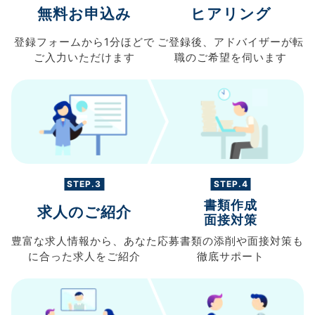
無料お申込み
ヒアリング
登録フォームから
1分ほどで
ご登録後、
アドバイザーが転
ご入力
いただけます
職の
ご希望を伺います
STEP.3
STEP.4
書類作成
求人のご紹介
面接対策
豊富な求人情報から、
あなた
応募書類の
添削や面接対策も
に合った求人を
ご紹介
徹底サポート