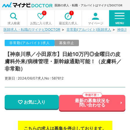
医師の求人・転職・アルバイトはマイナビDOCTOR
0
1
MENU
お気に入り求人
最近見た求人
マイページ
求人検索
医師求人・転職のマイナビDOCTOR
非常勤(アルバイト)医師求人
神奈川
非常勤(アルバイト)求人
募集停止
【神奈川県／小田原市】日給10万円◎金曜日の皮
膚科外来/病棟管理・新幹線通勤可能！（皮膚科／
非常勤）
更新日 : 2024/06/07
求人No : 587612
最新の募集状況を
お気に入り
問い合わせる
こちらの求人は募集を停止しております。