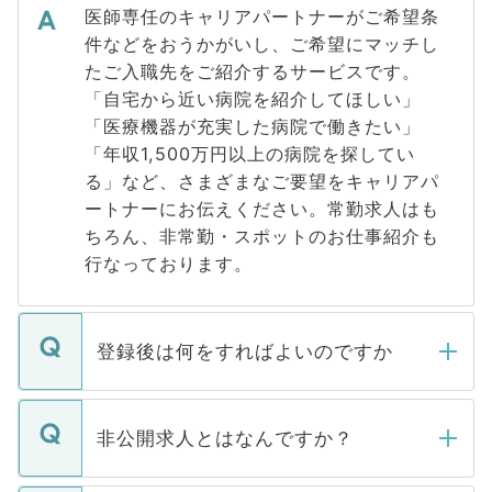
医師専任のキャリアパートナーがご希望条
件などをおうかがいし、ご希望にマッチし
たご入職先をご紹介するサービスです。
「自宅から近い病院を紹介してほしい」
「医療機器が充実した病院で働きたい」
「年収1,500万円以上の病院を探してい
る」など、さまざまなご要望をキャリアパ
ートナーにお伝えください。常勤求人はも
ちろん、非常勤・スポットのお仕事紹介も
行なっております。
登録後は何をすればよいのですか
ご登録いただきましたら、弊社担当者がご
登録内容を確認し、その後メールもしくは
非公開求人とはなんですか？
お電話にて次のステップのご案内をいたし
ます。通常、5営業日以内にはご連絡をせて