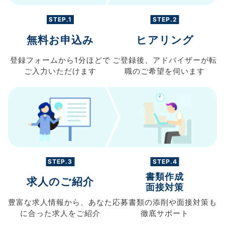
STEP.1
STEP.2
無料お申込み
ヒアリング
登録フォームから
1分ほどで
ご登録後、
アドバイザーが転
ご入力
いただけます
職の
ご希望を伺います
STEP.3
STEP.4
書類作成
求人のご紹介
面接対策
豊富な求人情報から、
あなた
応募書類の
添削や面接対策も
に合った求人を
ご紹介
徹底サポート