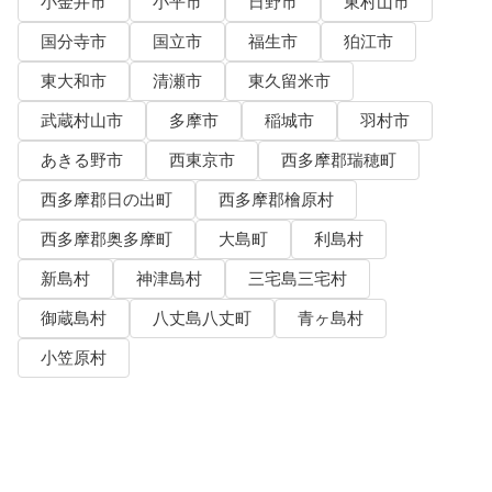
小金井市
小平市
日野市
東村山市
国分寺市
国立市
福生市
狛江市
東大和市
清瀬市
東久留米市
武蔵村山市
多摩市
稲城市
羽村市
あきる野市
西東京市
西多摩郡瑞穂町
西多摩郡日の出町
西多摩郡檜原村
西多摩郡奥多摩町
大島町
利島村
新島村
神津島村
三宅島三宅村
御蔵島村
八丈島八丈町
青ヶ島村
小笠原村