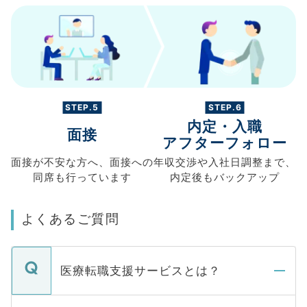
STEP.5
STEP.6
内定・入職
面接
アフターフォロー
面接が不安な方へ、
面接への
年収交渉や
入社日調整まで、
同席も
行っています
内定後もバックアップ
よくあるご質問
医療転職支援サービスとは？