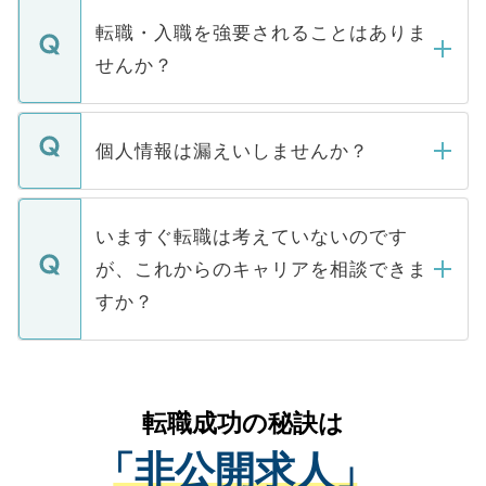
マイナビDOCTORで取り扱っている求人の
いただきますので、しばらくお待ちくださ
うち約3割は、Webサイトからご覧いただ
転職・入職を強要されることはありま
い。
けない「非公開求人」です。非公開求人は
せんか？
下記の理由によって、一般には公開してい
ません。
転職・入職を強要することは一切ありませ
ん。また、仮に応募先から内定をいただい
個人情報は漏えいしませんか？
■応募殺到を避けるため 人気のある医療機
たとしても、ご本人が納得しない限り、内
関を公にしてしまうと、応募が殺到する場
定を承諾する必要はありません。内定先へ
個人情報が漏えいすることはありませんの
合があります。 選考を効率よく行うため
の辞退の連絡はキャリアパートナーが行い
で、ご安心ください。当サイトからの登録
いますぐ転職は考えていないのです
に、医療機関が求める条件に合った人材の
ますので、ご安心ください。
などで収集したご登録者様の個人情報は、
が、これからのキャリアを相談できま
みを人材紹介会社に依頼するケースが増え
ご本人のキャリアアップおよび転職活動の
ています。
すか？
支援を目的に使用いたします。お預かりし
ているすべての個人データはご本人の許可
お気軽にご相談ください。先生専任のキャ
なく、医療機関側に開示したり、第三者に
リアパートナーが将来のご希望などをおう
提供することは一切ありません。また弊社
かがいして、現在の医療機関の状況や紹介
転職成功の秘訣は
は、個人情報の取り扱いについての厳密な
経験をまじえながら、適切なアドバイスを
管理基準を満たした事業者のみに付与され
「非公開求人」
させていただきます。すぐにご転職をされ
る、プライバシーマークを取得済みです。