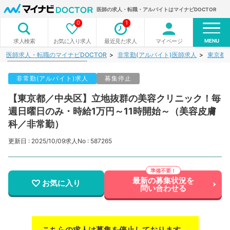
医師の求人・転職・アルバイトはマイナビDOCTOR
0
1
MENU
お気に入り求人
最近見た求人
マイページ
求人検索
医師求人・転職のマイナビDOCTOR
非常勤(アルバイト)医師求人
東京都
非常勤(アルバイト)求人
募集停止
【東京都／中央区】立地抜群の美容クリニック！毎
週日曜日のみ・時給1万円～11時開始～（美容皮膚
科／非常勤）
更新日 : 2025/10/09
求人No : 587265
最新の募集状況を
お気に入り
問い合わせる
こちらの求人は募集を停止しております。