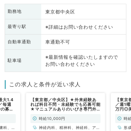
東京都中央区
勤務地
※詳細はお問い合わせください
最寄り駅
車通勤不可
自動車通勤
※最新情報を確認いたしますので
駐車場
お問い合わせください
この求人と条件が近い求人
大1.4
【東京都／中央区】★外来経験あ
【東京
／毎週
れば科目不問・未経験でも応募可能
／週1曜
での募集
★マニュアルありのいびき専門外
万円◎
談可能◎
来案件！毎週土・日曜日のご勤務◎
セリン
エリアの
時給1万円（科目不問／非常勤）
科／非
時給10,000円
時給
術をお任
非常勤）
膚科、美
神経内科、精神科、神経科、アレ
形