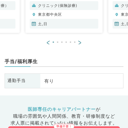
ルギー科、リウマチ科、小児科、
診療）
クリニック(保険診療)
ク
整形外科、形成外科、美容外科、
東京都中央区
東
脳神経外科、呼吸器外科、心臓血
管外科、小児外科、皮膚科、泌尿
土,日
土,
器科、産婦人科、産科、婦人科、
眼科、耳鼻咽喉科、気管食道科、
<
>
放射線科、リハビリテーション
科、麻酔科、ペインクリニック、
人工透析科、緩和ケア科、一般内
手当/福利厚生
科、循環器内科、呼吸器内科、消
化器内科、内分泌・代謝内科、腎
臓内科、老年内科、血液内科、外
有り
通勤手当
科系全般、一般外科、消化器外
科、乳腺外科、総合診療科、美容
皮膚科、健診・人間ドック、救急
科・ＩＣＵ、病理科、基礎医学
系、膠原病科、スポーツ整形外
医師専任のキャリアパートナー
が
科、大腸・肛門外科、産業医、脊
職場の雰囲気や人間関係、
教育・研修制度など
髄・脊椎外科、科目不問
求人票に掲載されていない情報をお伝えします。