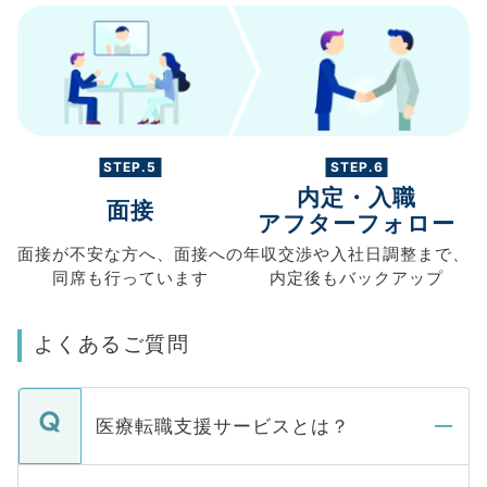
STEP.5
STEP.6
内定・入職
面接
アフターフォロー
面接が不安な方へ、
面接への
年収交渉や
入社日調整まで、
同席も
行っています
内定後もバックアップ
よくあるご質問
医療転職支援サービスとは？