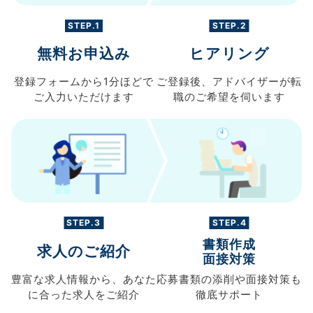
STEP.1
STEP.2
無料お申込み
ヒアリング
登録フォームから
1分ほどで
ご登録後、
アドバイザーが転
ご入力
いただけます
職の
ご希望を伺います
STEP.3
STEP.4
書類作成
求人のご紹介
面接対策
豊富な求人情報から、
あなた
応募書類の
添削や面接対策も
に合った求人を
ご紹介
徹底サポート