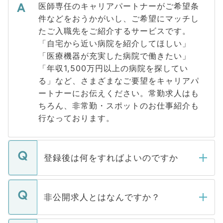
医師専任のキャリアパートナーがご希望条
件などをおうかがいし、ご希望にマッチし
たご入職先をご紹介するサービスです。
「自宅から近い病院を紹介してほしい」
「医療機器が充実した病院で働きたい」
「年収1,500万円以上の病院を探してい
る」など、さまざまなご要望をキャリアパ
ートナーにお伝えください。常勤求人はも
ちろん、非常勤・スポットのお仕事紹介も
行なっております。
登録後は何をすればよいのですか
ご登録いただきましたら、弊社担当者がご
登録内容を確認し、その後メールもしくは
非公開求人とはなんですか？
お電話にて次のステップのご案内をいたし
ます。通常、5営業日以内にはご連絡をせて
マイナビDOCTORで取り扱っている求人の