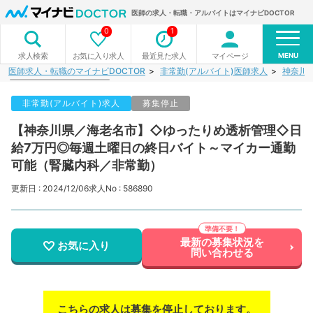
医師の求人・転職・アルバイトはマイナビDOCTOR
0
1
MENU
お気に入り求人
最近見た求人
マイページ
求人検索
医師求人・転職のマイナビDOCTOR
非常勤(アルバイト)医師求人
神奈川
非常勤(アルバイト)求人
募集停止
【神奈川県／海老名市】◇ゆったりめ透析管理◇日
給7万円◎毎週土曜日の終日バイト～マイカー通勤
可能（腎臓内科／非常勤）
更新日 : 2024/12/06
求人No : 586890
最新の募集状況を
お気に入り
問い合わせる
こちらの求人は募集を停止しております。