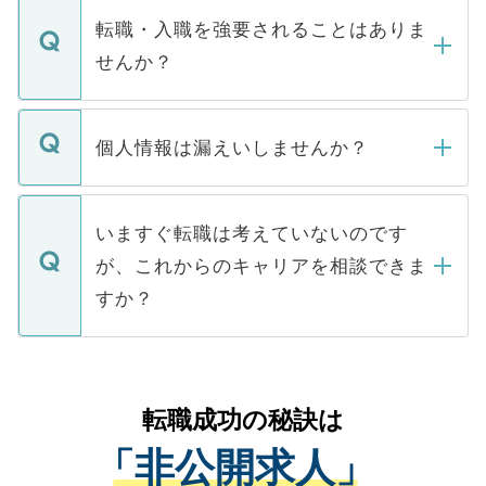
いただきますので、しばらくお待ちくださ
うち約3割は、Webサイトからご覧いただ
転職・入職を強要されることはありま
い。
けない「非公開求人」です。非公開求人は
せんか？
下記の理由によって、一般には公開してい
ません。
転職・入職を強要することは一切ありませ
ん。また、仮に応募先から内定をいただい
個人情報は漏えいしませんか？
■応募殺到を避けるため 人気のある医療機
たとしても、ご本人が納得しない限り、内
関を公にしてしまうと、応募が殺到する場
定を承諾する必要はありません。内定先へ
個人情報が漏えいすることはありませんの
合があります。 選考を効率よく行うため
の辞退の連絡はキャリアパートナーが行い
で、ご安心ください。当サイトからの登録
いますぐ転職は考えていないのです
に、医療機関が求める条件に合った人材の
ますので、ご安心ください。
などで収集したご登録者様の個人情報は、
が、これからのキャリアを相談できま
みを人材紹介会社に依頼するケースが増え
ご本人のキャリアアップおよび転職活動の
ています。
すか？
支援を目的に使用いたします。お預かりし
ているすべての個人データはご本人の許可
お気軽にご相談ください。先生専任のキャ
なく、医療機関側に開示したり、第三者に
リアパートナーが将来のご希望などをおう
提供することは一切ありません。また弊社
かがいして、現在の医療機関の状況や紹介
転職成功の秘訣は
は、個人情報の取り扱いについての厳密な
経験をまじえながら、適切なアドバイスを
管理基準を満たした事業者のみに付与され
「非公開求人」
させていただきます。すぐにご転職をされ
る、プライバシーマークを取得済みです。