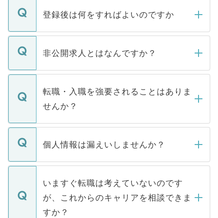
登録後は何をすればよいのですか
ご登録いただきましたら、弊社担当者がご
登録内容を確認し、その後メールもしくは
非公開求人とはなんですか？
お電話にて次のステップのご案内をいたし
ます。通常、5営業日以内にはご連絡をせて
マイナビDOCTORで取り扱っている求人の
いただきますので、しばらくお待ちくださ
うち約3割は、Webサイトからご覧いただ
転職・入職を強要されることはありま
い。
けない「非公開求人」です。非公開求人は
せんか？
下記の理由によって、一般には公開してい
ません。
転職・入職を強要することは一切ありませ
ん。また、仮に応募先から内定をいただい
個人情報は漏えいしませんか？
■応募殺到を避けるため 人気のある医療機
たとしても、ご本人が納得しない限り、内
関を公にしてしまうと、応募が殺到する場
定を承諾する必要はありません。内定先へ
個人情報が漏えいすることはありませんの
合があります。 選考を効率よく行うため
の辞退の連絡はキャリアパートナーが行い
で、ご安心ください。当サイトからの登録
いますぐ転職は考えていないのです
に、医療機関が求める条件に合った人材の
ますので、ご安心ください。
などで収集したご登録者様の個人情報は、
が、これからのキャリアを相談できま
みを人材紹介会社に依頼するケースが増え
ご本人のキャリアアップおよび転職活動の
ています。
すか？
支援を目的に使用いたします。お預かりし