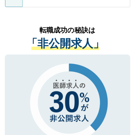
ているすべての個人データはご本人の許可
お気軽にご相談ください。先生専任のキャ
なく、医療機関側に開示したり、第三者に
リアパートナーが将来のご希望などをおう
提供することは一切ありません。また弊社
かがいして、現在の医療機関の状況や紹介
転職成功の秘訣は
は、個人情報の取り扱いについての厳密な
経験をまじえながら、適切なアドバイスを
管理基準を満たした事業者のみに付与され
「非公開求人」
させていただきます。すぐにご転職をされ
る、プライバシーマークを取得済みです。
ない方には、長期的なサポートが可能です
ご登録いただいた個人情報は、SSL（デー
ので、まずはご登録ください。
タ暗号化）によって保護されていますの
で、機密保持に関してもご安心ください。