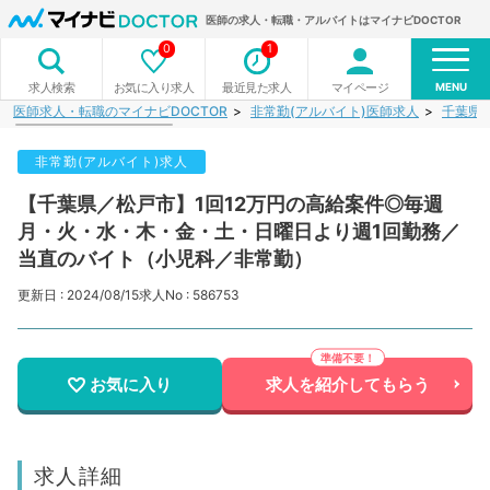
医師の求人・転職・アルバイトはマイナビDOCTOR
0
1
MENU
お気に入り求人
最近見た求人
マイページ
求人検索
医師求人・転職のマイナビDOCTOR
非常勤(アルバイト)医師求人
千葉県
非常勤(アルバイト)求人
【千葉県／松戸市】1回12万円の高給案件◎毎週
月・火・水・木・金・土・日曜日より週1回勤務／
当直のバイト（小児科／非常勤）
更新日 : 2024/08/15
求人No : 586753
お気に入り
求人を紹介してもらう
求人詳細