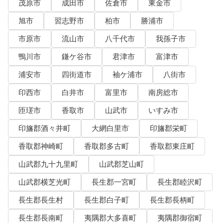
茂原市
成田市
佐倉市
東金市
旭市
習志野市
柏市
勝浦市
市原市
流山市
八千代市
我孫子市
鴨川市
鎌ケ谷市
君津市
富津市
浦安市
四街道市
袖ケ浦市
八街市
印西市
白井市
富里市
南房総市
匝瑳市
香取市
山武市
いすみ市
印旛郡酒々井町
大網白里市
印旛郡栄町
香取郡神崎町
香取郡多古町
香取郡東庄町
山武郡九十九里町
山武郡芝山町
山武郡横芝光町
長生郡一宮町
長生郡睦沢町
長生郡長生村
長生郡白子町
長生郡長柄町
長生郡長南町
夷隅郡大多喜町
夷隅郡御宿町