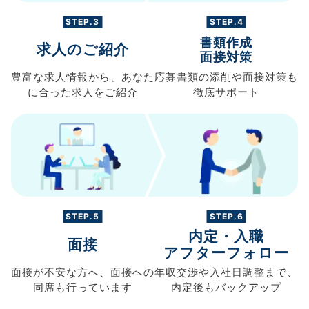
STEP.3
STEP.4
書類作成
求人のご紹介
面接対策
豊富な求人情報から、
あなた
応募書類の
添削や面接対策も
に合った求人を
ご紹介
徹底サポート
STEP.5
STEP.6
内定・入職
面接
アフターフォロー
面接が不安な方へ、
面接への
年収交渉や
入社日調整まで、
同席も
行っています
内定後もバックアップ