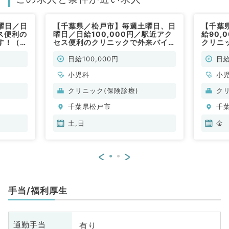
曜日／日
【千葉県／松戸市】毎週土曜日、日
【千葉
ス便利の
曜日／日給100,000円／駅近アク
給90,
す！（小
セス便利のクリニックで外来バイト
クリニ
です！（小児科／非常勤）
児科／
日給100,000円
日給
小児科
小
クリニック(保険診療)
ク
千葉県松戸市
千
土,日
金
<
>
手当/福利厚生
有り
通勤手当