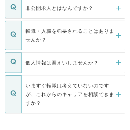
登録内容を確認し、その後メールもしくは
非公開求人とはなんですか？
お電話にて次のステップのご案内をいたし
ます。通常、5営業日以内にはご連絡をせて
マイナビDOCTORで取り扱っている求人の
いただきますので、しばらくお待ちくださ
うち約3割は、Webサイトからご覧いただ
転職・入職を強要されることはありま
い。
けない「非公開求人」です。非公開求人は
せんか？
下記の理由によって、一般には公開してい
ません。
転職・入職を強要することは一切ありませ
ん。また、仮に応募先から内定をいただい
個人情報は漏えいしませんか？
■応募殺到を避けるため 人気のある医療機
たとしても、ご本人が納得しない限り、内
関を公にしてしまうと、応募が殺到する場
定を承諾する必要はありません。内定先へ
個人情報が漏えいすることはありませんの
合があります。 選考を効率よく行うため
の辞退の連絡はキャリアパートナーが行い
で、ご安心ください。当サイトからの登録
いますぐ転職は考えていないのです
に、医療機関が求める条件に合った人材の
ますので、ご安心ください。
などで収集したご登録者様の個人情報は、
が、これからのキャリアを相談できま
みを人材紹介会社に依頼するケースが増え
ご本人のキャリアアップおよび転職活動の
ています。
すか？
支援を目的に使用いたします。お預かりし
ているすべての個人データはご本人の許可
お気軽にご相談ください。先生専任のキャ
なく、医療機関側に開示したり、第三者に
リアパートナーが将来のご希望などをおう
提供することは一切ありません。また弊社