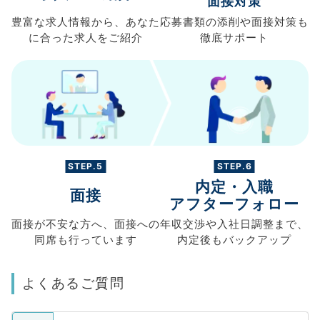
面接対策
豊富な求人情報から、
あなた
応募書類の
添削や面接対策も
に合った求人を
ご紹介
徹底サポート
STEP.5
STEP.6
内定・入職
面接
アフターフォロー
面接が不安な方へ、
面接への
年収交渉や
入社日調整まで、
同席も
行っています
内定後もバックアップ
よくあるご質問