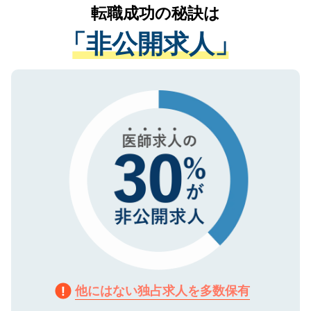
かがいして、現在の医療機関の状況や紹介
転職成功の秘訣は
は、個人情報の取り扱いについての厳密な
経験をまじえながら、適切なアドバイスを
管理基準を満たした事業者のみに付与され
「非公開求人」
させていただきます。すぐにご転職をされ
る、プライバシーマークを取得済みです。
ない方には、長期的なサポートが可能です
ご登録いただいた個人情報は、SSL（デー
ので、まずはご登録ください。
タ暗号化）によって保護されていますの
で、機密保持に関してもご安心ください。
他にはない独占求人を多数保有