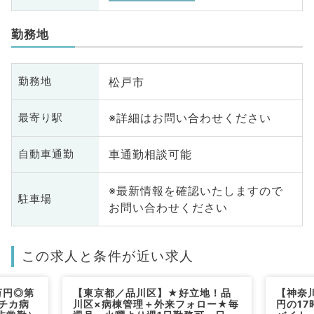
勤務地
松戸市
勤務地
※詳細はお問い合わせください
最寄り駅
車通勤相談可能
自動車通勤
※最新情報を確認いたしますので
駐車場
お問い合わせください
この求人と条件が近い求人
万円◎第
【東京都／品川区】★好立地！品
【神奈
チカ病
川区×病棟管理＋外来フォロー★毎
円の1