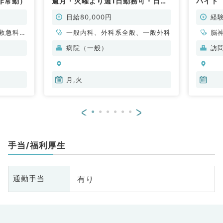
非常勤）
週月・火曜より週1日勤務可・日給
バイト
8万で終日勤務！療養が見れれば科
目不問（内科系・外科系／非常勤）
日給80,000円
経
よ
救急科・
一般内科、外科系全般、一般外科
脳
科
病院（一般）
訪
月,火
<
>
手当/福利厚生
有り
通勤手当