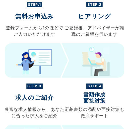
STEP.1
STEP.2
無料お申込み
ヒアリング
登録フォームから
1分ほどで
ご登録後、
アドバイザーが転
ご入力
いただけます
職の
ご希望を伺います
STEP.3
STEP.4
書類作成
求人のご紹介
面接対策
豊富な求人情報から、
あなた
応募書類の
添削や面接対策も
に合った求人を
ご紹介
徹底サポート