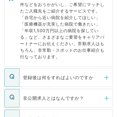
件などをおうかがいし、ご希望にマッチし
たご入職先をご紹介するサービスです。
「自宅から近い病院を紹介してほしい」
「医療機器が充実した病院で働きたい」
「年収1,500万円以上の病院を探してい
る」など、さまざまなご要望をキャリアパ
ートナーにお伝えください。常勤求人はも
ちろん、非常勤・スポットのお仕事紹介も
行なっております。
登録後は何をすればよいのですか
ご登録いただきましたら、弊社担当者がご
登録内容を確認し、その後メールもしくは
非公開求人とはなんですか？
お電話にて次のステップのご案内をいたし
ます。通常、5営業日以内にはご連絡をせて
マイナビDOCTORで取り扱っている求人の
いただきますので、しばらくお待ちくださ