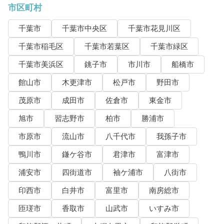
市区町村
千葉市
千葉市中央区
千葉市花見川区
千葉市稲毛区
千葉市若葉区
千葉市緑区
千葉市美浜区
銚子市
市川市
船橋市
館山市
木更津市
松戸市
野田市
茂原市
成田市
佐倉市
東金市
旭市
習志野市
柏市
勝浦市
市原市
流山市
八千代市
我孫子市
鴨川市
鎌ケ谷市
君津市
富津市
浦安市
四街道市
袖ケ浦市
八街市
印西市
白井市
富里市
南房総市
匝瑳市
香取市
山武市
いすみ市