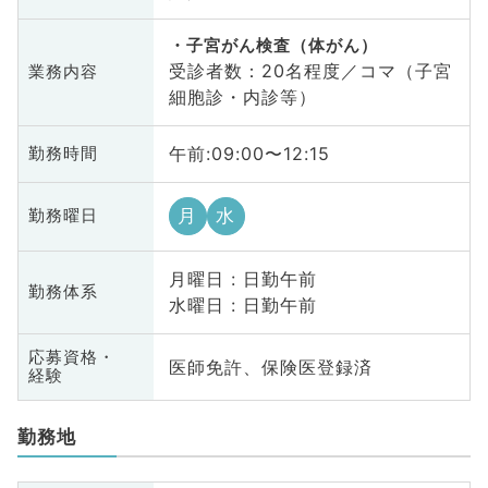
子宮がん検査（体がん）
受診者数：20名程度／コマ（子宮
業務内容
細胞診・内診等）
午前:09:00〜12:15
勤務時間
月
水
勤務曜日
月曜日 : 日勤午前
勤務体系
水曜日 : 日勤午前
応募資格・
医師免許、保険医登録済
経験
勤務地