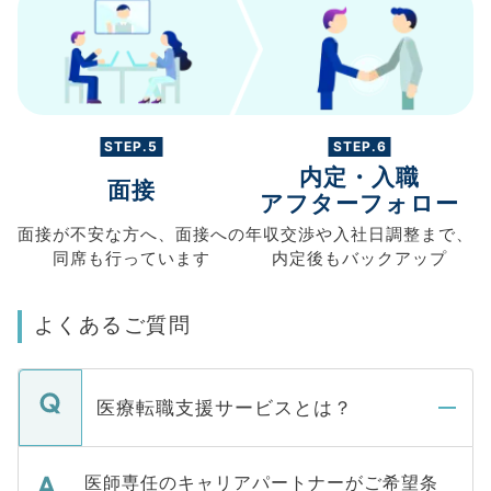
STEP.5
STEP.6
内定・入職
面接
アフターフォロー
面接が不安な方へ、
面接への
年収交渉や
入社日調整まで、
同席も
行っています
内定後もバックアップ
よくあるご質問
医療転職支援サービスとは？
医師専任のキャリアパートナーがご希望条