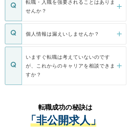
うち約3割は、Webサイトからご覧いただ
転職・入職を強要されることはありま
い。
けない「非公開求人」です。非公開求人は
せんか？
下記の理由によって、一般には公開してい
ません。
転職・入職を強要することは一切ありませ
ん。また、仮に応募先から内定をいただい
個人情報は漏えいしませんか？
■応募殺到を避けるため 人気のある医療機
たとしても、ご本人が納得しない限り、内
関を公にしてしまうと、応募が殺到する場
定を承諾する必要はありません。内定先へ
個人情報が漏えいすることはありませんの
合があります。 選考を効率よく行うため
の辞退の連絡はキャリアパートナーが行い
で、ご安心ください。当サイトからの登録
いますぐ転職は考えていないのです
に、医療機関が求める条件に合った人材の
ますので、ご安心ください。
などで収集したご登録者様の個人情報は、
が、これからのキャリアを相談できま
みを人材紹介会社に依頼するケースが増え
ご本人のキャリアアップおよび転職活動の
ています。
すか？
支援を目的に使用いたします。お預かりし
ているすべての個人データはご本人の許可
お気軽にご相談ください。先生専任のキャ
なく、医療機関側に開示したり、第三者に
リアパートナーが将来のご希望などをおう
提供することは一切ありません。また弊社
かがいして、現在の医療機関の状況や紹介
転職成功の秘訣は
は、個人情報の取り扱いについての厳密な
経験をまじえながら、適切なアドバイスを
管理基準を満たした事業者のみに付与され
「非公開求人」
させていただきます。すぐにご転職をされ
る、プライバシーマークを取得済みです。
ない方には、長期的なサポートが可能です
ご登録いただいた個人情報は、SSL（デー