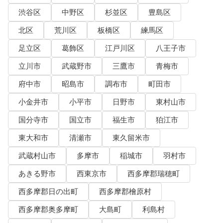
渋谷区
中野区
杉並区
豊島区
北区
荒川区
板橋区
練馬区
足立区
葛飾区
江戸川区
八王子市
立川市
武蔵野市
三鷹市
青梅市
府中市
昭島市
調布市
町田市
小金井市
小平市
日野市
東村山市
国分寺市
国立市
福生市
狛江市
東大和市
清瀬市
東久留米市
武蔵村山市
多摩市
稲城市
羽村市
あきる野市
西東京市
西多摩郡瑞穂町
西多摩郡日の出町
西多摩郡檜原村
西多摩郡奥多摩町
大島町
利島村