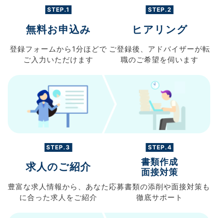
STEP.1
STEP.2
無料お申込み
ヒアリング
登録フォームから
1分ほどで
ご登録後、
アドバイザーが転
ご入力
いただけます
職の
ご希望を伺います
STEP.3
STEP.4
書類作成
求人のご紹介
面接対策
豊富な求人情報から、
あなた
応募書類の
添削や面接対策も
に合った求人を
ご紹介
徹底サポート