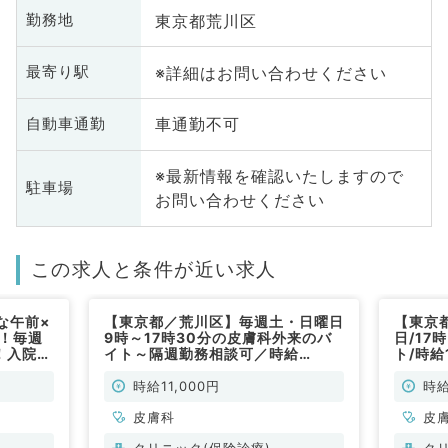
東京都荒川区
勤務地
※詳細はお問い合わせください
最寄り駅
車通勤不可
自動車通勤
※最新情報を確認いたしますので
駐車場
お問い合わせください
この求人と条件が近い求人
な午前×
【東京都／荒川区】毎週土・日曜日
【東京
円！毎週
9時～17時30分の皮膚科外来のバ
日/17
！入院患
イト～隔週勤務相談可／時給
ト/時給
理をお願
11,000円～13,000円（皮膚科／
勤）
り勤務開
非常勤）
時給11,000円
時給
皮膚科
皮
クリニック(保険診療)
ク