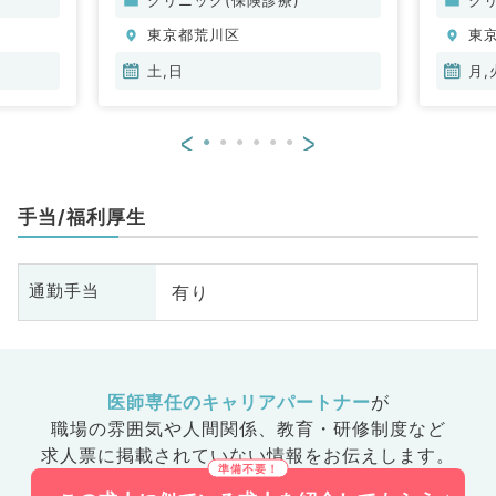
東京都荒川区
東
土,日
月,
<
>
手当/福利厚生
有り
通勤手当
医師専任のキャリアパートナー
が
職場の雰囲気や人間関係、
教育・研修制度など
求人票に掲載されていない情報をお伝えします。