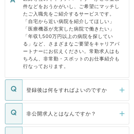
件などをおうかがいし、ご希望にマッチし
たご入職先をご紹介するサービスです。
「自宅から近い病院を紹介してほしい」
「医療機器が充実した病院で働きたい」
「年収1,500万円以上の病院を探してい
る」など、さまざまなご要望をキャリアパ
ートナーにお伝えください。常勤求人はも
ちろん、非常勤・スポットのお仕事紹介も
行なっております。
登録後は何をすればよいのですか
ご登録いただきましたら、弊社担当者がご
登録内容を確認し、その後メールもしくは
非公開求人とはなんですか？
お電話にて次のステップのご案内をいたし
ます。通常、5営業日以内にはご連絡をせて
マイナビDOCTORで取り扱っている求人の