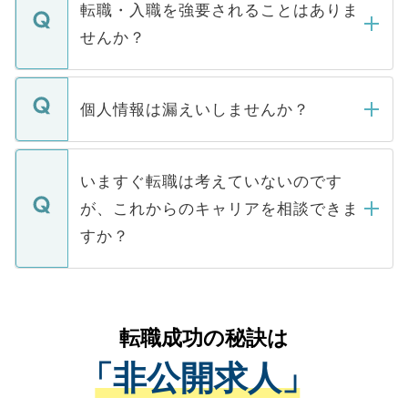
いただきますので、しばらくお待ちくださ
うち約3割は、Webサイトからご覧いただ
転職・入職を強要されることはありま
い。
けない「非公開求人」です。非公開求人は
せんか？
下記の理由によって、一般には公開してい
ません。
転職・入職を強要することは一切ありませ
ん。また、仮に応募先から内定をいただい
個人情報は漏えいしませんか？
■応募殺到を避けるため 人気のある医療機
たとしても、ご本人が納得しない限り、内
関を公にしてしまうと、応募が殺到する場
定を承諾する必要はありません。内定先へ
個人情報が漏えいすることはありませんの
合があります。 選考を効率よく行うため
の辞退の連絡はキャリアパートナーが行い
で、ご安心ください。当サイトからの登録
いますぐ転職は考えていないのです
に、医療機関が求める条件に合った人材の
ますので、ご安心ください。
などで収集したご登録者様の個人情報は、
が、これからのキャリアを相談できま
みを人材紹介会社に依頼するケースが増え
ご本人のキャリアアップおよび転職活動の
ています。
すか？
支援を目的に使用いたします。お預かりし
ているすべての個人データはご本人の許可
お気軽にご相談ください。先生専任のキャ
なく、医療機関側に開示したり、第三者に
リアパートナーが将来のご希望などをおう
提供することは一切ありません。また弊社
かがいして、現在の医療機関の状況や紹介
転職成功の秘訣は
は、個人情報の取り扱いについての厳密な
経験をまじえながら、適切なアドバイスを
管理基準を満たした事業者のみに付与され
「非公開求人」
させていただきます。すぐにご転職をされ
る、プライバシーマークを取得済みです。
ない方には、長期的なサポートが可能です
ご登録いただいた個人情報は、SSL（デー