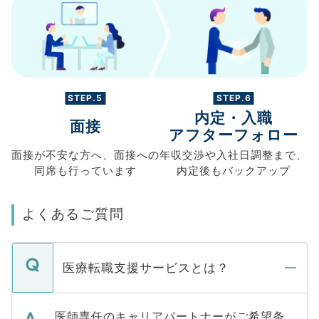
STEP.5
STEP.6
内定・入職
面接
アフターフォロー
面接が不安な方へ、
面接への
年収交渉や
入社日調整まで、
同席も
行っています
内定後もバックアップ
よくあるご質問
医療転職支援サービスとは？
医師専任のキャリアパートナーがご希望条