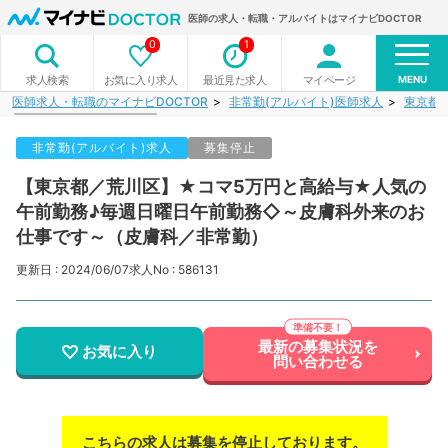
医師の求人・転職・アルバイトはマイナビDOCTOR
0
1
MENU
お気に入り求人
最近見た求人
マイページ
求人検索
医師求人・転職のマイナビDOCTOR
非常勤(アルバイト)医師求人
東京都
非常勤(アルバイト)求人
募集停止
【東京都／荒川区】★コマ5万円と高給与★人気の
午前勤務♪毎週日曜日午前勤務◇～皮膚科外来のお
仕事です～（皮膚科／非常勤）
更新日 : 2024/06/07
求人No : 586131
最新の募集状況を
お気に入り
問い合わせる
こちらの求人は募集を停止しております。