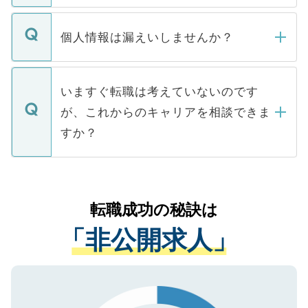
ません。
転職・入職を強要することは一切ありませ
ん。また、仮に応募先から内定をいただい
個人情報は漏えいしませんか？
■応募殺到を避けるため 人気のある医療機
たとしても、ご本人が納得しない限り、内
関を公にしてしまうと、応募が殺到する場
定を承諾する必要はありません。内定先へ
個人情報が漏えいすることはありませんの
合があります。 選考を効率よく行うため
の辞退の連絡はキャリアパートナーが行い
で、ご安心ください。当サイトからの登録
いますぐ転職は考えていないのです
に、医療機関が求める条件に合った人材の
ますので、ご安心ください。
などで収集したご登録者様の個人情報は、
が、これからのキャリアを相談できま
みを人材紹介会社に依頼するケースが増え
ご本人のキャリアアップおよび転職活動の
ています。
すか？
支援を目的に使用いたします。お預かりし
ているすべての個人データはご本人の許可
お気軽にご相談ください。先生専任のキャ
なく、医療機関側に開示したり、第三者に
リアパートナーが将来のご希望などをおう
提供することは一切ありません。また弊社
かがいして、現在の医療機関の状況や紹介
転職成功の秘訣は
は、個人情報の取り扱いについての厳密な
経験をまじえながら、適切なアドバイスを
管理基準を満たした事業者のみに付与され
「非公開求人」
させていただきます。すぐにご転職をされ
る、プライバシーマークを取得済みです。
ない方には、長期的なサポートが可能です
ご登録いただいた個人情報は、SSL（デー
ので、まずはご登録ください。
タ暗号化）によって保護されていますの
で、機密保持に関してもご安心ください。