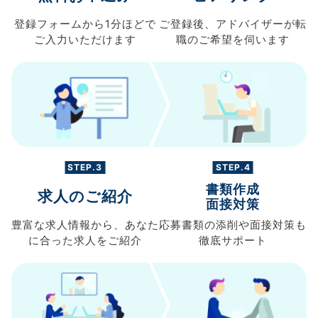
登録フォームから
1分ほどで
ご登録後、
アドバイザーが転
ご入力
いただけます
職の
ご希望を伺います
STEP.3
STEP.4
書類作成
求人のご紹介
面接対策
豊富な求人情報から、
あなた
応募書類の
添削や面接対策も
に合った求人を
ご紹介
徹底サポート