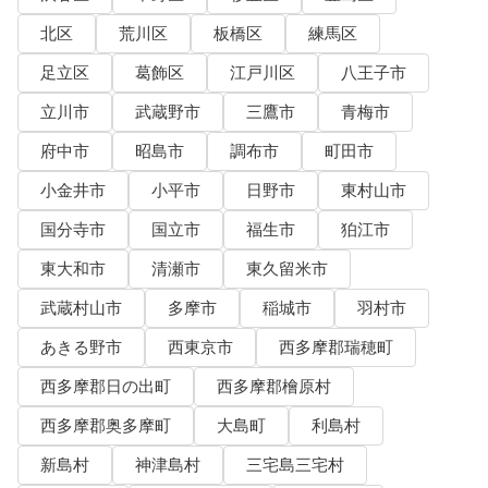
北区
荒川区
板橋区
練馬区
足立区
葛飾区
江戸川区
八王子市
立川市
武蔵野市
三鷹市
青梅市
府中市
昭島市
調布市
町田市
小金井市
小平市
日野市
東村山市
国分寺市
国立市
福生市
狛江市
東大和市
清瀬市
東久留米市
武蔵村山市
多摩市
稲城市
羽村市
あきる野市
西東京市
西多摩郡瑞穂町
西多摩郡日の出町
西多摩郡檜原村
西多摩郡奥多摩町
大島町
利島村
新島村
神津島村
三宅島三宅村