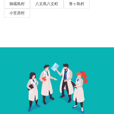
御蔵島村
八丈島八丈町
青ヶ島村
小笠原村