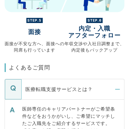
STEP.5
STEP.6
内定・入職
面接
アフターフォロー
面接が不安な方へ、
面接への
年収交渉や
入社日調整まで、
同席も
行っています
内定後もバックアップ
よくあるご質問
医療転職支援サービスとは？
医師専任のキャリアパートナーがご希望条
件などをおうかがいし、ご希望にマッチし
たご入職先をご紹介するサービスです。