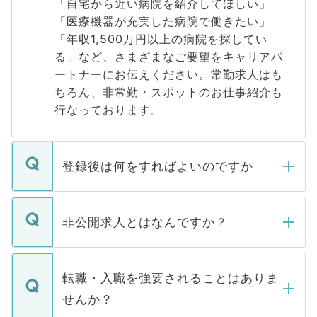
「自宅から近い病院を紹介してほしい」
「医療機器が充実した病院で働きたい」
「年収1,500万円以上の病院を探してい
る」など、さまざまなご要望をキャリアパ
ートナーにお伝えください。常勤求人はも
ちろん、非常勤・スポットのお仕事紹介も
行なっております。
登録後は何をすればよいのですか
ご登録いただきましたら、弊社担当者がご
登録内容を確認し、その後メールもしくは
非公開求人とはなんですか？
お電話にて次のステップのご案内をいたし
ます。通常、5営業日以内にはご連絡をせて
マイナビDOCTORで取り扱っている求人の
いただきますので、しばらくお待ちくださ
うち約3割は、Webサイトからご覧いただ
転職・入職を強要されることはありま
い。
けない「非公開求人」です。非公開求人は
せんか？
下記の理由によって、一般には公開してい