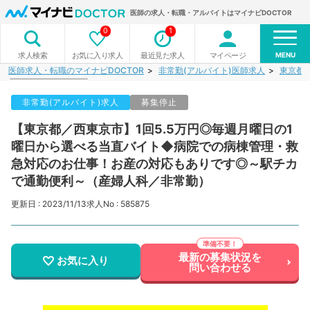
医師の求人・転職・アルバイトはマイナビDOCTOR
0
1
MENU
お気に入り求人
最近見た求人
マイページ
求人検索
医師求人・転職のマイナビDOCTOR
非常勤(アルバイト)医師求人
東京都
非常勤(アルバイト)求人
募集停止
【東京都／西東京市】1回5.5万円◎毎週月曜日の1
曜日から選べる当直バイト◆病院での病棟管理・救
急対応のお仕事！お産の対応もありです◎～駅チカ
で通勤便利～（産婦人科／非常勤）
更新日 : 2023/11/13
求人No : 585875
最新の募集状況を
お気に入り
問い合わせる