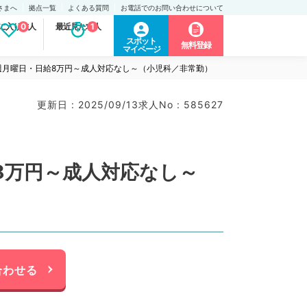
さまへ
拠点一覧
よくある質問
お電話でのお問い合わせについて
に入り求人
0
最近見た求人
1
スポット
無料登録
マイページ
週月曜日・日給8万円～成人対応なし～（小児科／非常勤）
更新日 : 2025/09/13
求人No : 585627
8万円～成人対応なし～
合わせる