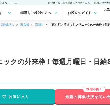
【東京都／清瀬市】クリニックの外来枠！毎週月曜日・日給8万円～成人対応なし～（小児科／非常勤）非常勤(アルバイト)の求人｜医師の求人・転職・アルバイトは【マイナビDOCTOR】
自治体・公共団体採用ご担当者さまへ
採用ご担当者
お気
す
転職をご検討の方へ
お役立ちガイド
ト)医師求人
東京都
清瀬市
【東京都／清瀬市】クリニックの外来枠！毎
ニックの外来枠！毎週月曜日・日給
お気に入り
最新の募集状況を問い