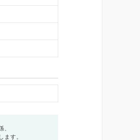
係、
します。