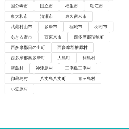
国分寺市
国立市
福生市
狛江市
東大和市
清瀬市
東久留米市
武蔵村山市
多摩市
稲城市
羽村市
あきる野市
西東京市
西多摩郡瑞穂町
西多摩郡日の出町
西多摩郡檜原村
西多摩郡奥多摩町
大島町
利島村
新島村
神津島村
三宅島三宅村
御蔵島村
八丈島八丈町
青ヶ島村
小笠原村