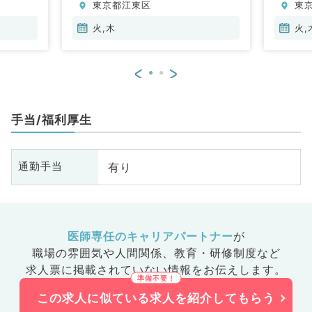
東京都江東区
東
火,木
火,
<
>
手当/福利厚生
有り
通勤手当
医師専任のキャリアパートナー
が
職場の雰囲気や人間関係、
教育・研修制度など
求人票に掲載されていない情報をお伝えします。
この求人に似ている求人を紹介してもらう