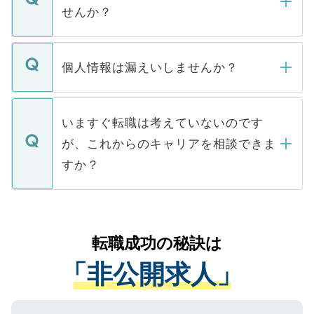
い。
けない「非公開求人」です。非公開求人は
せんか？
下記の理由によって、一般には公開してい
ません。
転職・入職を強要することは一切ありませ
ん。また、仮に応募先から内定をいただい
個人情報は漏えいしませんか？
■応募殺到を避けるため 人気のある医療機
たとしても、ご本人が納得しない限り、内
関を公にしてしまうと、応募が殺到する場
定を承諾する必要はありません。内定先へ
個人情報が漏えいすることはありませんの
合があります。 選考を効率よく行うため
の辞退の連絡はキャリアパートナーが行い
で、ご安心ください。当サイトからの登録
いますぐ転職は考えていないのです
に、医療機関が求める条件に合った人材の
ますので、ご安心ください。
などで収集したご登録者様の個人情報は、
が、これからのキャリアを相談できま
みを人材紹介会社に依頼するケースが増え
ご本人のキャリアアップおよび転職活動の
ています。
すか？
支援を目的に使用いたします。お預かりし
ているすべての個人データはご本人の許可
お気軽にご相談ください。先生専任のキャ
なく、医療機関側に開示したり、第三者に
リアパートナーが将来のご希望などをおう
提供することは一切ありません。また弊社
かがいして、現在の医療機関の状況や紹介
転職成功の秘訣は
は、個人情報の取り扱いについての厳密な
経験をまじえながら、適切なアドバイスを
管理基準を満たした事業者のみに付与され
「非公開求人」
させていただきます。すぐにご転職をされ
る、プライバシーマークを取得済みです。
ない方には、長期的なサポートが可能です
ご登録いただいた個人情報は、SSL（デー
ので、まずはご登録ください。
タ暗号化）によって保護されていますの