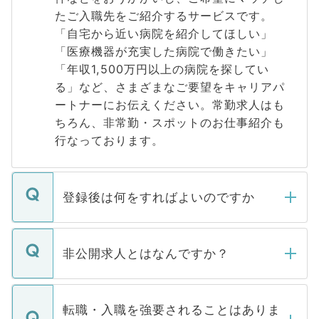
たご入職先をご紹介するサービスです。
「自宅から近い病院を紹介してほしい」
「医療機器が充実した病院で働きたい」
「年収1,500万円以上の病院を探してい
る」など、さまざまなご要望をキャリアパ
ートナーにお伝えください。常勤求人はも
ちろん、非常勤・スポットのお仕事紹介も
行なっております。
登録後は何をすればよいのですか
ご登録いただきましたら、弊社担当者がご
登録内容を確認し、その後メールもしくは
非公開求人とはなんですか？
お電話にて次のステップのご案内をいたし
ます。通常、5営業日以内にはご連絡をせて
マイナビDOCTORで取り扱っている求人の
いただきますので、しばらくお待ちくださ
うち約3割は、Webサイトからご覧いただ
転職・入職を強要されることはありま