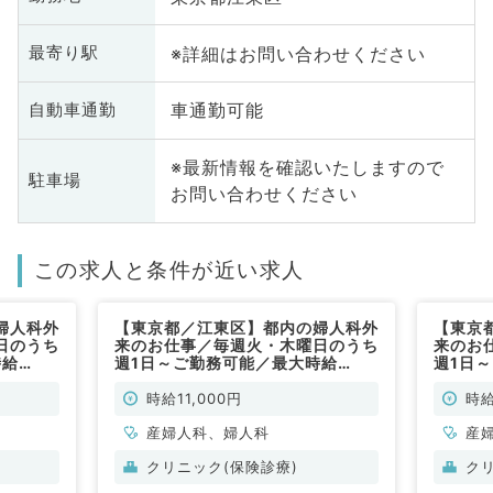
※詳細はお問い合わせください
最寄り駅
車通勤可能
自動車通勤
※最新情報を確認いたしますので
駐車場
お問い合わせください
この求人と条件が近い求人
婦人科外
【東京都／江東区】都内の婦人科外
【東京
日のうち
来のお仕事／毎週火・木曜日のうち
来のお
時給
週1日～ご勤務可能／最大時給
週1日
務です
15,000円／午後のみの勤務です
15,0
勤）
（産婦人科・婦人科／非常勤）
（産婦
時給11,000円
時給
産婦人科、婦人科
産
クリニック(保険診療)
ク