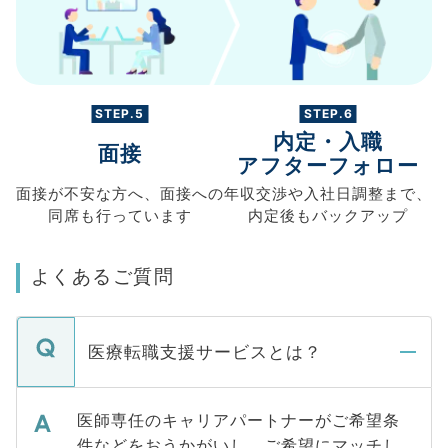
STEP.5
STEP.6
内定・入職
面接
アフターフォロー
面接が不安な方へ、
面接への
年収交渉や
入社日調整まで、
同席も
行っています
内定後もバックアップ
よくあるご質問
医療転職支援サービスとは？
医師専任のキャリアパートナーがご希望条
件などをおうかがいし、ご希望にマッチし