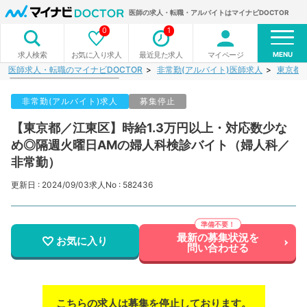
医師の求人・転職・アルバイトはマイナビDOCTOR
0
1
MENU
お気に入り求人
最近見た求人
マイページ
求人検索
医師求人・転職のマイナビDOCTOR
非常勤(アルバイト)医師求人
東京都
非常勤(アルバイト)求人
募集停止
【東京都／江東区】時給1.3万円以上・対応数少な
め◎隔週火曜日AMの婦人科検診バイト（婦人科／
非常勤）
更新日 : 2024/09/03
求人No : 582436
最新の募集状況を
お気に入り
問い合わせる
こちらの求人は募集を停止しております。