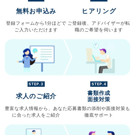
無料お申込み
ヒアリング
登録フォームから
1分ほどで
ご登録後、
アドバイザーが転
ご入力
いただけます
職の
ご希望を伺います
STEP.3
STEP.4
書類作成
求人のご紹介
面接対策
豊富な求人情報から、
あなた
応募書類の
添削や面接対策も
に合った求人を
ご紹介
徹底サポート