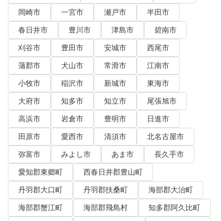
岡崎市
一宮市
瀬戸市
半田市
春日井市
豊川市
津島市
碧南市
刈谷市
豊田市
安城市
西尾市
蒲郡市
犬山市
常滑市
江南市
小牧市
稲沢市
新城市
東海市
大府市
知多市
知立市
尾張旭市
高浜市
岩倉市
豊明市
日進市
田原市
愛西市
清須市
北名古屋市
弥富市
みよし市
あま市
長久手市
愛知郡東郷町
西春日井郡豊山町
丹羽郡大口町
丹羽郡扶桑町
海部郡大治町
海部郡蟹江町
海部郡飛島村
知多郡阿久比町