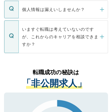
転職・入職を強要することは一切ありませ
ん。また、仮に応募先から内定をいただい
個人情報は漏えいしませんか？
■応募殺到を避けるため 人気のある医療機
たとしても、ご本人が納得しない限り、内
関を公にしてしまうと、応募が殺到する場
定を承諾する必要はありません。内定先へ
個人情報が漏えいすることはありませんの
合があります。 選考を効率よく行うため
の辞退の連絡はキャリアパートナーが行い
で、ご安心ください。当サイトからの登録
いますぐ転職は考えていないのです
に、医療機関が求める条件に合った人材の
ますので、ご安心ください。
などで収集したご登録者様の個人情報は、
が、これからのキャリアを相談できま
みを人材紹介会社に依頼するケースが増え
ご本人のキャリアアップおよび転職活動の
ています。
すか？
支援を目的に使用いたします。お預かりし
ているすべての個人データはご本人の許可
お気軽にご相談ください。先生専任のキャ
なく、医療機関側に開示したり、第三者に
リアパートナーが将来のご希望などをおう
提供することは一切ありません。また弊社
かがいして、現在の医療機関の状況や紹介
転職成功の秘訣は
は、個人情報の取り扱いについての厳密な
経験をまじえながら、適切なアドバイスを
管理基準を満たした事業者のみに付与され
「非公開求人」
させていただきます。すぐにご転職をされ
る、プライバシーマークを取得済みです。
ない方には、長期的なサポートが可能です
ご登録いただいた個人情報は、SSL（デー
ので、まずはご登録ください。
タ暗号化）によって保護されていますの
で、機密保持に関してもご安心ください。