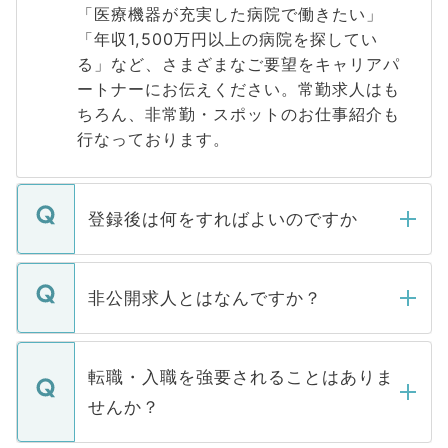
「医療機器が充実した病院で働きたい」
「年収1,500万円以上の病院を探してい
る」など、さまざまなご要望をキャリアパ
ートナーにお伝えください。常勤求人はも
ちろん、非常勤・スポットのお仕事紹介も
行なっております。
登録後は何をすればよいのですか
ご登録いただきましたら、弊社担当者がご
登録内容を確認し、その後メールもしくは
非公開求人とはなんですか？
お電話にて次のステップのご案内をいたし
ます。通常、5営業日以内にはご連絡をせて
マイナビDOCTORで取り扱っている求人の
いただきますので、しばらくお待ちくださ
うち約3割は、Webサイトからご覧いただ
転職・入職を強要されることはありま
い。
けない「非公開求人」です。非公開求人は
せんか？
下記の理由によって、一般には公開してい
ません。