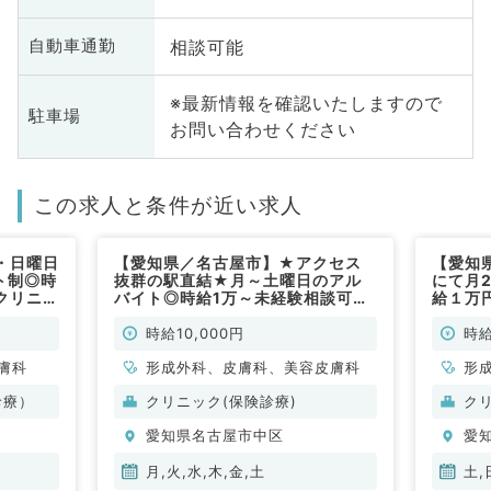
相談可能
自動車通勤
※最新情報を確認いたしますので
駐車場
お問い合わせください
この求人と条件が近い求人
・日曜日
【愛知県／名古屋市】★アクセス
【愛知
ト制◎時
抜群の駅直結★月～土曜日のアル
にて月
クリニッ
バイト◎時給1万～未経験相談可能
給１万
非常勤）
◎（形成外科・皮膚科／非常勤）
クでの
時給10,000円
時給
膚科
形成外科、皮膚科、美容皮膚科
形
診療）
クリニック(保険診療)
ク
愛知県名古屋市中区
愛
月,火,水,木,金,土
土,