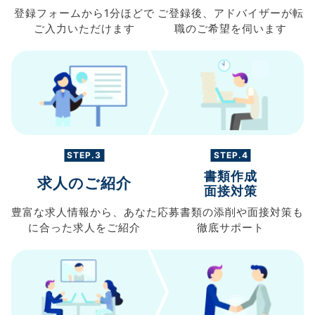
登録フォームから
1分ほどで
ご登録後、
アドバイザーが転
ご入力
いただけます
職の
ご希望を伺います
STEP.3
STEP.4
書類作成
求人のご紹介
面接対策
豊富な求人情報から、
あなた
応募書類の
添削や面接対策も
に合った求人を
ご紹介
徹底サポート