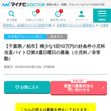
医師の求人・転職・アルバイトはマイナビDOCTOR
0
1
MENU
お気に入り求人
最近見た求人
マイページ
求人検索
医師求人・転職のマイナビDOCTOR
非常勤(アルバイト)医師求人
千葉県
非常勤(アルバイト)求人
募集停止
【千葉県／柏市】稀少な1回10万円の好条件小児科
当直バイト◎第3週日曜日の募集（小児科／非常
勤）
更新日 : 2025/12/04
求人No : 578608
最新の募集状況を
お気に入り
問い合わせる
こちらの求人は募集を停止しております。