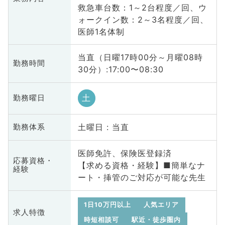
救急車台数：1～2台程度／回、ウ
ォークイン数：2～3名程度／回、
医師1名体制
当直（日曜17時00分～月曜08時
勤務時間
30分）:17:00〜08:30
土
勤務曜日
土曜日 : 当直
勤務体系
医師免許、保険医登録済
応募資格・
【求める資格・経験】■簡単なナ
経験
ート・挿管のご対応が可能な先生
1日10万円以上
人気エリア
求人特徴
時短相談可
駅近・徒歩圏内