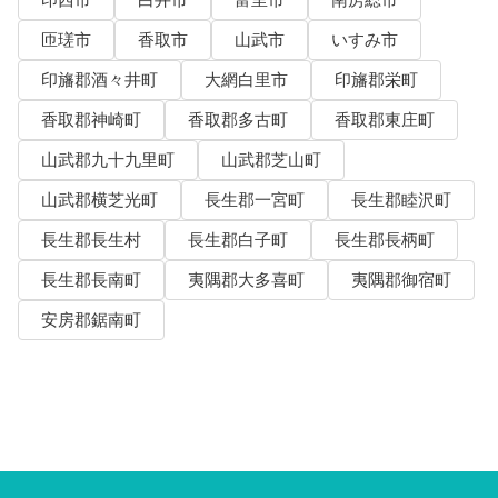
印西市
白井市
富里市
南房総市
匝瑳市
香取市
山武市
いすみ市
印旛郡酒々井町
大網白里市
印旛郡栄町
香取郡神崎町
香取郡多古町
香取郡東庄町
山武郡九十九里町
山武郡芝山町
山武郡横芝光町
長生郡一宮町
長生郡睦沢町
長生郡長生村
長生郡白子町
長生郡長柄町
長生郡長南町
夷隅郡大多喜町
夷隅郡御宿町
安房郡鋸南町