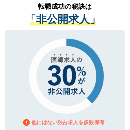
かがいして、現在の医療機関の状況や紹介
転職成功の秘訣は
は、個人情報の取り扱いについての厳密な
経験をまじえながら、適切なアドバイスを
管理基準を満たした事業者のみに付与され
「非公開求人」
させていただきます。すぐにご転職をされ
る、プライバシーマークを取得済みです。
ない方には、長期的なサポートが可能です
ご登録いただいた個人情報は、SSL（デー
ので、まずはご登録ください。
タ暗号化）によって保護されていますの
で、機密保持に関してもご安心ください。
他にはない独占求人を多数保有