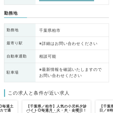
勤務地
千葉県柏市
勤務地
※詳細はお問い合わせください
最寄り駅
相談可能
自動車通勤
※最新情報を確認いたしますので
駐車場
お問い合わせください
この求人と条件が近い求人
◎毎週土
【千葉県／柏市】人気の小児科夕診
【千葉
チカで通
バイト◎毎週月・火・木・金曜日！
日／8時