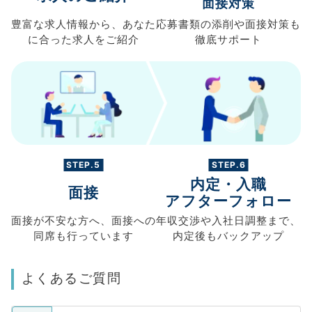
面接対策
豊富な求人情報から、
あなた
応募書類の
添削や面接対策も
に合った求人を
ご紹介
徹底サポート
STEP.5
STEP.6
内定・入職
面接
アフターフォロー
面接が不安な方へ、
面接への
年収交渉や
入社日調整まで、
同席も
行っています
内定後もバックアップ
よくあるご質問