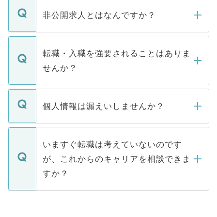
ご登録いただきましたら、弊社担当者がご
登録内容を確認し、その後メールもしくは
非公開求人とはなんですか？
お電話にて次のステップのご案内をいたし
ます。通常、5営業日以内にはご連絡をせて
マイナビDOCTORで取り扱っている求人の
いただきますので、しばらくお待ちくださ
うち約3割は、Webサイトからご覧いただ
転職・入職を強要されることはありま
い。
けない「非公開求人」です。非公開求人は
せんか？
下記の理由によって、一般には公開してい
ません。
転職・入職を強要することは一切ありませ
ん。また、仮に応募先から内定をいただい
個人情報は漏えいしませんか？
■応募殺到を避けるため 人気のある医療機
たとしても、ご本人が納得しない限り、内
関を公にしてしまうと、応募が殺到する場
定を承諾する必要はありません。内定先へ
個人情報が漏えいすることはありませんの
合があります。 選考を効率よく行うため
の辞退の連絡はキャリアパートナーが行い
で、ご安心ください。当サイトからの登録
いますぐ転職は考えていないのです
に、医療機関が求める条件に合った人材の
ますので、ご安心ください。
などで収集したご登録者様の個人情報は、
が、これからのキャリアを相談できま
みを人材紹介会社に依頼するケースが増え
ご本人のキャリアアップおよび転職活動の
ています。
すか？
支援を目的に使用いたします。お預かりし
ているすべての個人データはご本人の許可
お気軽にご相談ください。先生専任のキャ
なく、医療機関側に開示したり、第三者に
リアパートナーが将来のご希望などをおう
提供することは一切ありません。また弊社