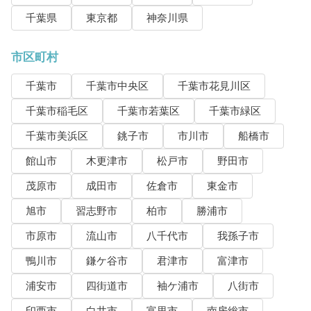
千葉県
東京都
神奈川県
市区町村
千葉市
千葉市中央区
千葉市花見川区
千葉市稲毛区
千葉市若葉区
千葉市緑区
千葉市美浜区
銚子市
市川市
船橋市
館山市
木更津市
松戸市
野田市
茂原市
成田市
佐倉市
東金市
旭市
習志野市
柏市
勝浦市
市原市
流山市
八千代市
我孫子市
鴨川市
鎌ケ谷市
君津市
富津市
浦安市
四街道市
袖ケ浦市
八街市