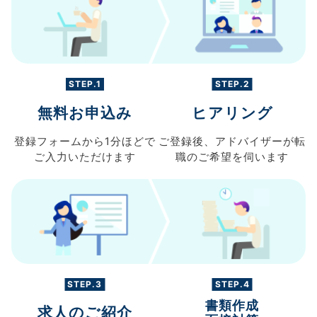
STEP.1
STEP.2
無料お申込み
ヒアリング
登録フォームから
1分ほどで
ご登録後、
アドバイザーが転
ご入力
いただけます
職の
ご希望を伺います
STEP.3
STEP.4
書類作成
求人のご紹介