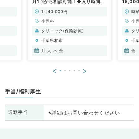
）
月1回から相談可能！◆入り時間調
15,0
整可！17時～20時で1回4万円と高
す（小
給与◆最寄り駅からのタクシー代
1回40,000円
時給
支給も可能なクリニックでの外来求
人です（小児科／非常勤）
小児科
小
クリニック(保険診療)
ク
千葉県柏市
千
月,火,木,金
金
<
>
手当/福利厚生
※詳細はお問い合わせください
通勤手当