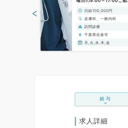
内科未経験、他
曜日の9:00～17:00ご
お持ちの先生も
可能！最寄り駅徒歩圏内
<
00円
日給100,000円
クリニック（内科系／非
勤）
心療内科、皮膚
皮膚科、一般内科
科、眼科、一般内
(保険診療)
訪問診療
倉市
千葉県佐倉市
月,火,水,木,金
給与
求人詳細