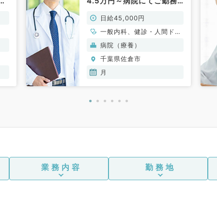
勤務
4.5万円～病院にてご勤務
の
（健診・人間ドック／非常
日給45,000円
常
勤）
一般内科、健診・人間ドッ
ク
病院（療養）
千葉県佐倉市
月
業務内容
勤務地