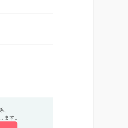
係、
します。