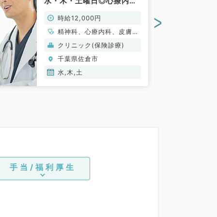
水・木・土曜日◎心療内科
未経験、他専門科目をお持
>
時給12,000円
ちの先生も歓迎～（心療内
科／非常勤）
精神科、心療内科、皮膚
科、婦人科、眼科、一般内
クリニック(保険診療)
科
千葉県佐倉市
水,木,土
手当/福利厚生