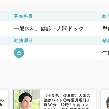
募集科目
給
一般内科、健診・人間ドック
単
勤務曜日
勤
午前
金
【千葉県／佐倉市】人気の
ンの
健診バイト◎毎週月曜日8
金
時30分～12時！午前コマ