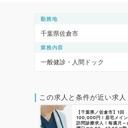
勤務地
千葉県佐倉市
業務内容
一般健診・人間ドック
この求人と条件が近い求人
内科の夜診バイ
【千葉県／佐倉市】1回
2万円！第2・4
100,000円！居宅メイ
診のみのご勤務
訪問診療求人！毎週月～