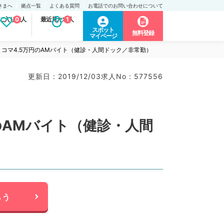
さまへ
拠点一覧
よくある質問
お電話でのお問い合わせについて
に入り求人
0
最近見た求人
1
スポット
無料登録
マイページ
コマ4.5万円のAMバイト（健診・人間ドック／非常勤）
更新日 : 2019/12/03
求人No : 577556
のAMバイト（健診・人間
らう