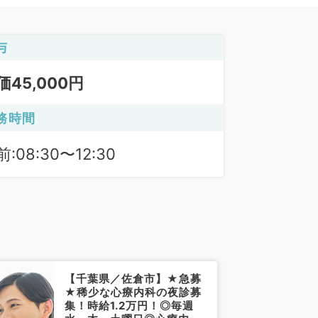
与
価45,000円
務時間
:08:30〜12:30
【千葉県／佐倉市】★急募
★稀少な心療内科の夜診募
集！時給1.2万円！◎毎週