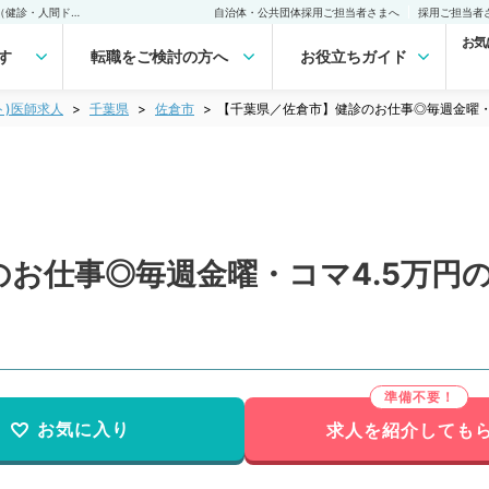
【千葉県／佐倉市】健診のお仕事◎毎週金曜・コマ4.5万円のAMバイト（健診・人間ドック／非常勤）非常勤(アルバイト)の求人｜医師の求人・転職・アルバイトは【マイナビDOCTOR】
自治体・公共団体採用ご担当者さまへ
採用ご担当者
お気
す
転職をご検討の方へ
お役立ちガイド
ト)医師求人
千葉県
佐倉市
【千葉県／佐倉市】健診のお仕事◎毎週金曜・
お仕事◎毎週金曜・コマ4.5万円
お気に入り
求人を紹介しても