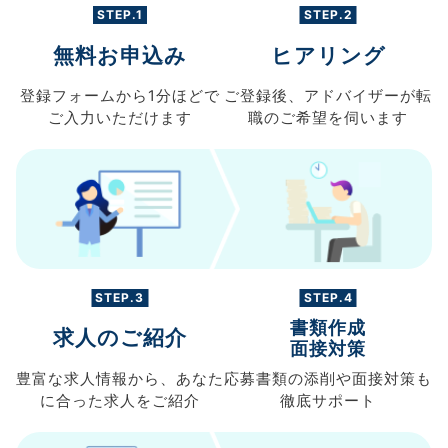
STEP.1
STEP.2
無料お申込み
ヒアリング
登録フォームから
1分ほどで
ご登録後、
アドバイザーが転
ご入力
いただけます
職の
ご希望を伺います
STEP.3
STEP.4
書類作成
求人のご紹介
面接対策
豊富な求人情報から、
あなた
応募書類の
添削や面接対策も
に合った求人を
ご紹介
徹底サポート