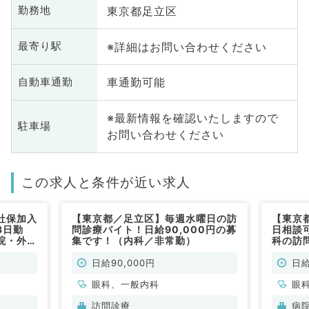
東京都足立区
勤務地
※詳細はお問い合わせください
最寄り駅
車通勤可能
自動車通勤
※最新情報を確認いたしますので
駐車場
お問い合わせください
この求人と条件が近い求人
社保加入
【東京都／足立区】毎週水曜日の訪
【東京
3日勤
問診療バイト！日給90,000円の募
日相談可
院・外来
集です！（内科／非常勤）
科の訪
非常勤）
院です
日給90,000円
日給
眼科、一般内科
眼
訪問診療
病