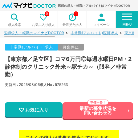
医師の求人・転職・アルバイトはマイナビDOCTOR
0
1
MENU
お気に入り求人
最近見た求人
マイページ
求人検索
医師求人・転職のマイナビDOCTOR
非常勤(アルバイト)医師求人
東京都
非常勤(アルバイト)求人
募集停止
【東京都／足立区】コマ6万円◎毎週水曜日PM・2
診体制のクリニック外来～駅チカ～（眼科／非常
勤）
更新日 : 2025/03/06
求人No : 575263
最新の募集状況を
お気に入り
問い合わせる
こちらの求人は募集を停止しております。