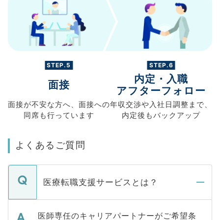
STEP.5
STEP.6
内定・入職
面接
アフターフォロー
面接が不安な方へ、
面接への
年収交渉や
入社日調整まで、
同席も
行っています
内定後もバックアップ
よくあるご質問
医療転職支援サービスとは？
医師専任のキャリアパートナーがご希望条