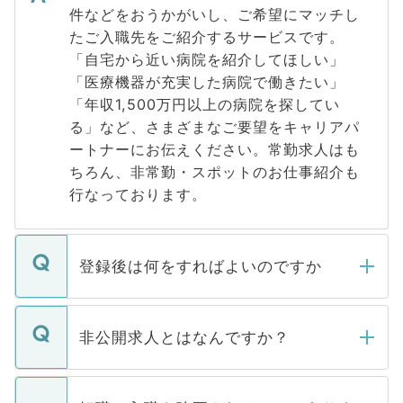
件などをおうかがいし、ご希望にマッチし
たご入職先をご紹介するサービスです。
「自宅から近い病院を紹介してほしい」
「医療機器が充実した病院で働きたい」
「年収1,500万円以上の病院を探してい
る」など、さまざまなご要望をキャリアパ
ートナーにお伝えください。常勤求人はも
ちろん、非常勤・スポットのお仕事紹介も
行なっております。
登録後は何をすればよいのですか
ご登録いただきましたら、弊社担当者がご
登録内容を確認し、その後メールもしくは
非公開求人とはなんですか？
お電話にて次のステップのご案内をいたし
ます。通常、5営業日以内にはご連絡をせて
マイナビDOCTORで取り扱っている求人の
いただきますので、しばらくお待ちくださ