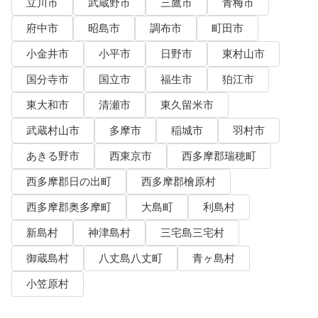
立川市
武蔵野市
三鷹市
青梅市
府中市
昭島市
調布市
町田市
小金井市
小平市
日野市
東村山市
国分寺市
国立市
福生市
狛江市
東大和市
清瀬市
東久留米市
武蔵村山市
多摩市
稲城市
羽村市
あきる野市
西東京市
西多摩郡瑞穂町
西多摩郡日の出町
西多摩郡檜原村
西多摩郡奥多摩町
大島町
利島村
新島村
神津島村
三宅島三宅村
御蔵島村
八丈島八丈町
青ヶ島村
小笠原村