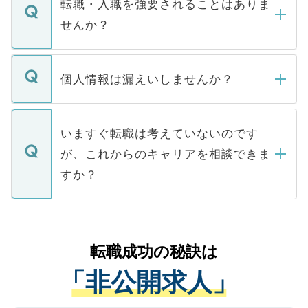
うち約3割は、Webサイトからご覧いただ
転職・入職を強要されることはありま
い。
けない「非公開求人」です。非公開求人は
せんか？
下記の理由によって、一般には公開してい
ません。
転職・入職を強要することは一切ありませ
ん。また、仮に応募先から内定をいただい
個人情報は漏えいしませんか？
■応募殺到を避けるため 人気のある医療機
たとしても、ご本人が納得しない限り、内
関を公にしてしまうと、応募が殺到する場
定を承諾する必要はありません。内定先へ
個人情報が漏えいすることはありませんの
合があります。 選考を効率よく行うため
の辞退の連絡はキャリアパートナーが行い
で、ご安心ください。当サイトからの登録
いますぐ転職は考えていないのです
に、医療機関が求める条件に合った人材の
ますので、ご安心ください。
などで収集したご登録者様の個人情報は、
が、これからのキャリアを相談できま
みを人材紹介会社に依頼するケースが増え
ご本人のキャリアアップおよび転職活動の
ています。
すか？
支援を目的に使用いたします。お預かりし
ているすべての個人データはご本人の許可
お気軽にご相談ください。先生専任のキャ
なく、医療機関側に開示したり、第三者に
リアパートナーが将来のご希望などをおう
提供することは一切ありません。また弊社
かがいして、現在の医療機関の状況や紹介
転職成功の秘訣は
は、個人情報の取り扱いについての厳密な
経験をまじえながら、適切なアドバイスを
管理基準を満たした事業者のみに付与され
「非公開求人」
させていただきます。すぐにご転職をされ
る、プライバシーマークを取得済みです。
ない方には、長期的なサポートが可能です
ご登録いただいた個人情報は、SSL（デー