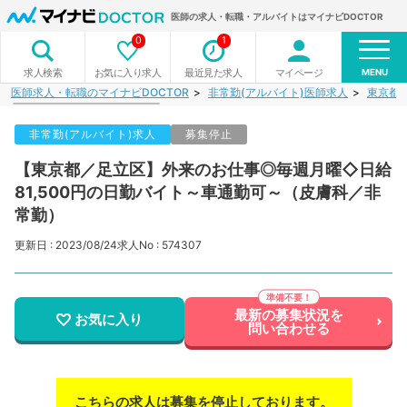
医師の求人・転職・アルバイトはマイナビDOCTOR
0
1
MENU
お気に入り求人
最近見た求人
マイページ
求人検索
医師求人・転職のマイナビDOCTOR
非常勤(アルバイト)医師求人
東京都
非常勤(アルバイト)求人
募集停止
【東京都／足立区】外来のお仕事◎毎週月曜◇日給
81,500円の日勤バイト～車通勤可～（皮膚科／非
常勤）
更新日 : 2023/08/24
求人No : 574307
最新の募集状況を
お気に入り
問い合わせる
こちらの求人は募集を停止しております。