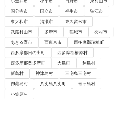
小金井市
小平市
日野市
東村山市
国分寺市
国立市
福生市
狛江市
東大和市
清瀬市
東久留米市
武蔵村山市
多摩市
稲城市
羽村市
あきる野市
西東京市
西多摩郡瑞穂町
西多摩郡日の出町
西多摩郡檜原村
西多摩郡奥多摩町
大島町
利島村
新島村
神津島村
三宅島三宅村
御蔵島村
八丈島八丈町
青ヶ島村
小笠原村