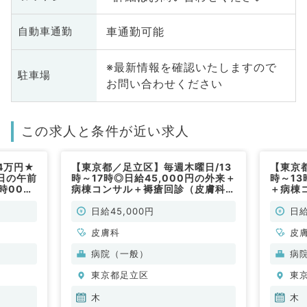
車通勤可能
自動車通勤
※最新情報を確認いたしますので
駐車場
お問い合わせください
この求人と条件が近い求人
4万円★
【東京都／足立区】毎週木曜日/13
【東京
日の午前
時～17時◎日給45,000円の外来＋
時～13
時00分
病棟コンサル＋褥瘡回診（皮膚科／
＋病棟
ニック
非常勤）
／非常
科／非常
日給45,000円
日給
皮膚科
皮
病院（一般）
病
東京都足立区
東
木
木