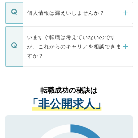
ません。
転職・入職を強要することは一切ありませ
ん。また、仮に応募先から内定をいただい
個人情報は漏えいしませんか？
■応募殺到を避けるため 人気のある医療機
たとしても、ご本人が納得しない限り、内
関を公にしてしまうと、応募が殺到する場
定を承諾する必要はありません。内定先へ
個人情報が漏えいすることはありませんの
合があります。 選考を効率よく行うため
の辞退の連絡はキャリアパートナーが行い
で、ご安心ください。当サイトからの登録
いますぐ転職は考えていないのです
に、医療機関が求める条件に合った人材の
ますので、ご安心ください。
などで収集したご登録者様の個人情報は、
が、これからのキャリアを相談できま
みを人材紹介会社に依頼するケースが増え
ご本人のキャリアアップおよび転職活動の
ています。
すか？
支援を目的に使用いたします。お預かりし
ているすべての個人データはご本人の許可
お気軽にご相談ください。先生専任のキャ
なく、医療機関側に開示したり、第三者に
リアパートナーが将来のご希望などをおう
提供することは一切ありません。また弊社
かがいして、現在の医療機関の状況や紹介
転職成功の秘訣は
は、個人情報の取り扱いについての厳密な
経験をまじえながら、適切なアドバイスを
管理基準を満たした事業者のみに付与され
「非公開求人」
させていただきます。すぐにご転職をされ
る、プライバシーマークを取得済みです。
ない方には、長期的なサポートが可能です
ご登録いただいた個人情報は、SSL（デー
ので、まずはご登録ください。
タ暗号化）によって保護されていますの
で、機密保持に関してもご安心ください。