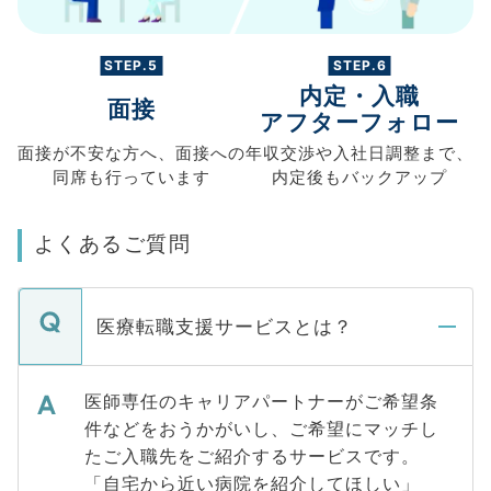
STEP.5
STEP.6
内定・入職
面接
アフターフォロー
面接が不安な方へ、
面接への
年収交渉や
入社日調整まで、
同席も
行っています
内定後もバックアップ
よくあるご質問
医療転職支援サービスとは？
医師専任のキャリアパートナーがご希望条
件などをおうかがいし、ご希望にマッチし
たご入職先をご紹介するサービスです。
「自宅から近い病院を紹介してほしい」