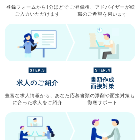
登録フォームから
1分ほどで
ご登録後、
アドバイザーが転
ご入力
いただけます
職の
ご希望を伺います
STEP.3
STEP.4
書類作成
求人のご紹介
面接対策
豊富な求人情報から、
あなた
応募書類の
添削や面接対策も
に合った求人を
ご紹介
徹底サポート