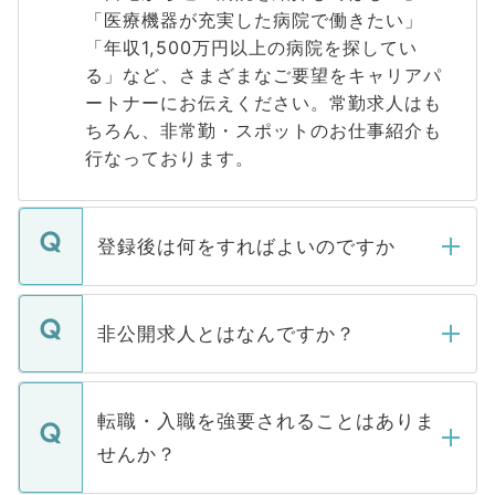
「医療機器が充実した病院で働きたい」
「年収1,500万円以上の病院を探してい
る」など、さまざまなご要望をキャリアパ
ートナーにお伝えください。常勤求人はも
ちろん、非常勤・スポットのお仕事紹介も
行なっております。
登録後は何をすればよいのですか
ご登録いただきましたら、弊社担当者がご
登録内容を確認し、その後メールもしくは
非公開求人とはなんですか？
お電話にて次のステップのご案内をいたし
ます。通常、5営業日以内にはご連絡をせて
マイナビDOCTORで取り扱っている求人の
いただきますので、しばらくお待ちくださ
うち約3割は、Webサイトからご覧いただ
転職・入職を強要されることはありま
い。
けない「非公開求人」です。非公開求人は
せんか？
下記の理由によって、一般には公開してい