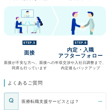
STEP.5
STEP.6
内定・入職
面接
アフターフォロー
面接が不安な方へ、
面接への
年収交渉や
入社日調整まで、
同席も
行っています
内定後もバックアップ
よくあるご質問
医療転職支援サービスとは？