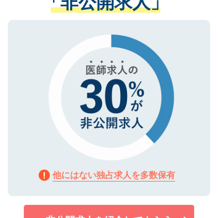
「非公開求人」
る、プライバシーマークを取得済みです。
ない方には、長期的なサポートが可能です
ご登録いただいた個人情報は、SSL（デー
ので、まずはご登録ください。
タ暗号化）によって保護されていますの
で、機密保持に関してもご安心ください。
他にはない独占求人を多数保有