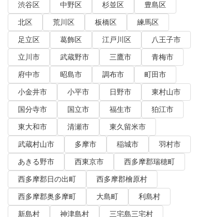
渋谷区
中野区
杉並区
豊島区
北区
荒川区
板橋区
練馬区
足立区
葛飾区
江戸川区
八王子市
立川市
武蔵野市
三鷹市
青梅市
府中市
昭島市
調布市
町田市
小金井市
小平市
日野市
東村山市
国分寺市
国立市
福生市
狛江市
東大和市
清瀬市
東久留米市
武蔵村山市
多摩市
稲城市
羽村市
あきる野市
西東京市
西多摩郡瑞穂町
西多摩郡日の出町
西多摩郡檜原村
西多摩郡奥多摩町
大島町
利島村
新島村
神津島村
三宅島三宅村