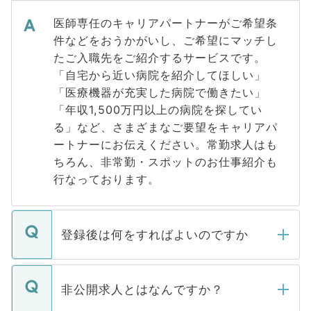
医師専任のキャリアパートナーがご希望条
件などをおうかがいし、ご希望にマッチし
たご入職先をご紹介するサービスです。
「自宅から近い病院を紹介してほしい」
「医療機器が充実した病院で働きたい」
「年収1,500万円以上の病院を探してい
る」など、さまざまなご要望をキャリアパ
ートナーにお伝えください。常勤求人はも
ちろん、非常勤・スポットのお仕事紹介も
行なっております。
登録後は何をすればよいのですか
ご登録いただきましたら、弊社担当者がご
登録内容を確認し、その後メールもしくは
非公開求人とはなんですか？
お電話にて次のステップのご案内をいたし