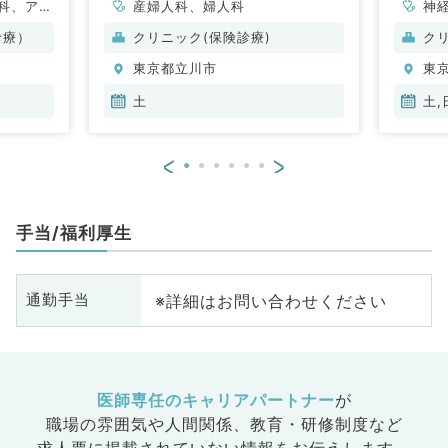
科、アレ
産婦人科、婦人科
神
小児科、
ル
診療）
クリニック(保険診療)
ク
容外科、
整
東京都立川市
東
、心臓血
脳
科、泌尿
管
土
土,
婦人科、
器
食道科、
眼
<
>
ション
放
ニック、
科
、一般内
人
手当/福利厚生
内科、消
科
内科、腎
化
内科、外
臓
※詳細はお問い合わせください
通勤手当
化器外
科
科、美容
科
ク、救急
皮
礎医学
科
整形外
系
医師専任のキャリアパートナー
が
業医、脊
科
職場の雰囲気や人間関係、
教育・研修制度など
目