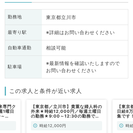
東京都立川市
勤務地
※詳細はお問い合わせください
最寄り駅
相談可能
自動車通勤
※最新情報を確認いたしますので
駐車場
お問い合わせください
この求人と条件が近い求人
来専門ク
【東京都／立川市】貴重な婦人科の
【東京
週1曜日
外来★時給12,000円／毎週土曜日
日給8
◎～
の勤務★9:00～12:30の勤務で
集です
～（科目
す！(非常勤／産婦人科・婦人科)
駅から
不問／
時給12,000円
時給