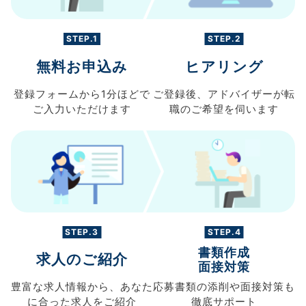
STEP.1
STEP.2
無料お申込み
ヒアリング
登録フォームから
1分ほどで
ご登録後、
アドバイザーが転
ご入力
いただけます
職の
ご希望を伺います
STEP.3
STEP.4
書類作成
求人のご紹介
面接対策
豊富な求人情報から、
あなた
応募書類の
添削や面接対策も
に合った求人を
ご紹介
徹底サポート