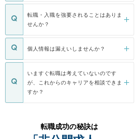
ます。通常、5営業日以内にはご連絡をせて
マイナビDOCTORで取り扱っている求人の
いただきますので、しばらくお待ちくださ
うち約3割は、Webサイトからご覧いただ
転職・入職を強要されることはありま
い。
けない「非公開求人」です。非公開求人は
せんか？
下記の理由によって、一般には公開してい
ません。
転職・入職を強要することは一切ありませ
ん。また、仮に応募先から内定をいただい
個人情報は漏えいしませんか？
■応募殺到を避けるため 人気のある医療機
たとしても、ご本人が納得しない限り、内
関を公にしてしまうと、応募が殺到する場
定を承諾する必要はありません。内定先へ
個人情報が漏えいすることはありませんの
合があります。 選考を効率よく行うため
の辞退の連絡はキャリアパートナーが行い
で、ご安心ください。当サイトからの登録
いますぐ転職は考えていないのです
に、医療機関が求める条件に合った人材の
ますので、ご安心ください。
などで収集したご登録者様の個人情報は、
が、これからのキャリアを相談できま
みを人材紹介会社に依頼するケースが増え
ご本人のキャリアアップおよび転職活動の
ています。
すか？
支援を目的に使用いたします。お預かりし
ているすべての個人データはご本人の許可
お気軽にご相談ください。先生専任のキャ
なく、医療機関側に開示したり、第三者に
リアパートナーが将来のご希望などをおう
提供することは一切ありません。また弊社
かがいして、現在の医療機関の状況や紹介
転職成功の秘訣は
は、個人情報の取り扱いについての厳密な
経験をまじえながら、適切なアドバイスを
管理基準を満たした事業者のみに付与され
させていただきます。すぐにご転職をされ