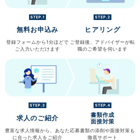
STEP.1
STEP.2
無料お申込み
ヒアリング
登録フォームから
1分ほどで
ご登録後、
アドバイザーが転
ご入力
いただけます
職の
ご希望を伺います
STEP.3
STEP.4
書類作成
求人のご紹介
面接対策
豊富な求人情報から、
あなた
応募書類の
添削や面接対策も
に合った求人を
ご紹介
徹底サポート