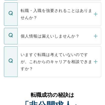
ます。通常、5営業日以内にはご連絡をせて
マイナビDOCTORで取り扱っている求人の
いただきますので、しばらくお待ちくださ
うち約3割は、Webサイトからご覧いただ
転職・入職を強要されることはありま
い。
けない「非公開求人」です。非公開求人は
せんか？
下記の理由によって、一般には公開してい
ません。
転職・入職を強要することは一切ありませ
ん。また、仮に応募先から内定をいただい
個人情報は漏えいしませんか？
■応募殺到を避けるため 人気のある医療機
たとしても、ご本人が納得しない限り、内
関を公にしてしまうと、応募が殺到する場
定を承諾する必要はありません。内定先へ
個人情報が漏えいすることはありませんの
合があります。 選考を効率よく行うため
の辞退の連絡はキャリアパートナーが行い
で、ご安心ください。当サイトからの登録
いますぐ転職は考えていないのです
に、医療機関が求める条件に合った人材の
ますので、ご安心ください。
などで収集したご登録者様の個人情報は、
が、これからのキャリアを相談できま
みを人材紹介会社に依頼するケースが増え
ご本人のキャリアアップおよび転職活動の
ています。
すか？
支援を目的に使用いたします。お預かりし
ているすべての個人データはご本人の許可
お気軽にご相談ください。先生専任のキャ
なく、医療機関側に開示したり、第三者に
リアパートナーが将来のご希望などをおう
提供することは一切ありません。また弊社
かがいして、現在の医療機関の状況や紹介
転職成功の秘訣は
は、個人情報の取り扱いについての厳密な
経験をまじえながら、適切なアドバイスを
管理基準を満たした事業者のみに付与され
させていただきます。すぐにご転職をされ