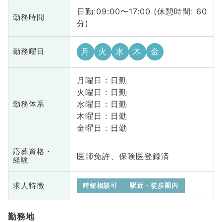
日勤:09:00〜17:00 (休憩時間: 60
勤務時間
分)
月
火
水
木
金
勤務曜日
月曜日 : 日勤
火曜日 : 日勤
水曜日 : 日勤
勤務体系
木曜日 : 日勤
金曜日 : 日勤
応募資格・
医師免許、保険医登録済
経験
求人特徴
時短相談可
駅近・徒歩圏内
勤務地