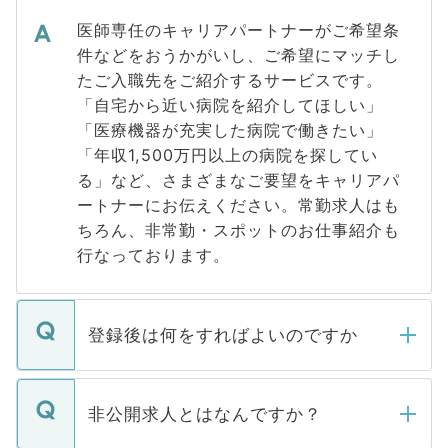
医師専任のキャリアパートナーがご希望条
件などをおうかがいし、ご希望にマッチし
たご入職先をご紹介するサービスです。
「自宅から近い病院を紹介してほしい」
「医療機器が充実した病院で働きたい」
「年収1,500万円以上の病院を探してい
る」など、さまざまなご要望をキャリアパ
ートナーにお伝えください。常勤求人はも
ちろん、非常勤・スポットのお仕事紹介も
行なっております。
登録後は何をすればよいのですか
ご登録いただきましたら、弊社担当者がご
登録内容を確認し、その後メールもしくは
非公開求人とはなんですか？
お電話にて次のステップのご案内をいたし