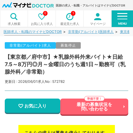
医師の求人・転職・アルバイトはマイナビDOCTOR
0
1
MENU
お気に入り求人
最近見た求人
マイページ
求人検索
医師求人・転職のマイナビDOCTOR
非常勤(アルバイト)医師求人
東京都
非常勤(アルバイト)求人
募集停止
【東京都／府中市】★乳腺外科外来バイト★日給
7.5～8万円◎月～金曜日のうち週1日～勤務可（乳
腺外科／非常勤）
更新日 : 2026/06/01
求人No : 572782
最新の募集状況を
お気に入り
問い合わせる
こちらの求人は募集を停止しております。