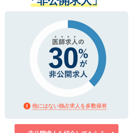
「非公開求人」
る、プライバシーマークを取得済みです。
ない方には、長期的なサポートが可能です
ご登録いただいた個人情報は、SSL（デー
ので、まずはご登録ください。
タ暗号化）によって保護されていますの
で、機密保持に関してもご安心ください。
他にはない独占求人を多数保有