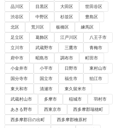
品川区
目黒区
大田区
世田谷区
渋谷区
中野区
杉並区
豊島区
北区
荒川区
板橋区
練馬区
足立区
葛飾区
江戸川区
八王子市
立川市
武蔵野市
三鷹市
青梅市
府中市
昭島市
調布市
町田市
小金井市
小平市
日野市
東村山市
国分寺市
国立市
福生市
狛江市
東大和市
清瀬市
東久留米市
武蔵村山市
多摩市
稲城市
羽村市
あきる野市
西東京市
西多摩郡瑞穂町
西多摩郡日の出町
西多摩郡檜原村