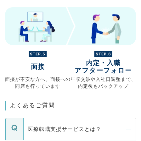
STEP.5
STEP.6
内定・入職
面接
アフターフォロー
面接が不安な方へ、
面接への
年収交渉や
入社日調整まで、
同席も
行っています
内定後もバックアップ
よくあるご質問
医療転職支援サービスとは？