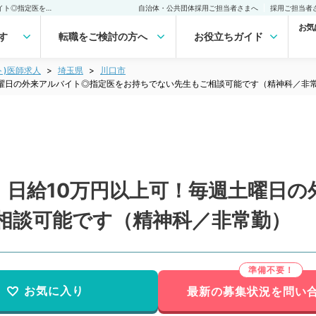
【埼玉県／川口市】高給！日給10万円以上可！毎週土曜日の外来アルバイト◎指定医をお持ちでない先生もご相談可能です（精神科／非常勤）非常勤(アルバイト)の求人｜医師の求人・転職・アルバイトは【マイナビDOCTOR】
自治体・公共団体採用ご担当者さまへ
採用ご担当者
お気
す
転職をご検討の方へ
お役立ちガイド
ト)医師求人
埼玉県
川口市
土曜日の外来アルバイト◎指定医をお持ちでない先生もご相談可能です（精神科／非
！日給10万円以上可！毎週土曜日の
相談可能です（精神科／非常勤）
お気に入り
最新の募集状況を問い