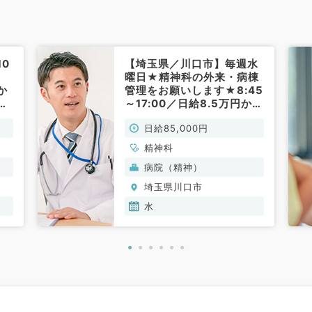
0
【埼玉県／川口市】毎週水
曜日★精神科の外来・病棟
か
管理をお願いします★8:45
医
～17:00／日給8.5万円から
談
相談可能◎(非常勤／精神
日給85,000円
）
科)
精神科
病院（精神）
埼玉県川口市
水