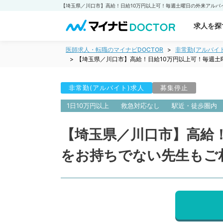
求人を探
医師求人・転職のマイナビDOCTOR
非常勤(アルバイ
【埼玉県／川口市】高給！日給10万円以上可！毎週
非常勤(アルバイト)求人
募集停止
1日10万円以上
救急対応なし
駅近・徒歩圏内
【埼玉県／川口市】高給
をお持ちでない先生もご