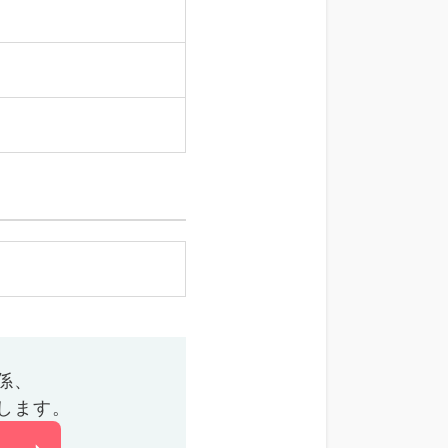
係、
します。