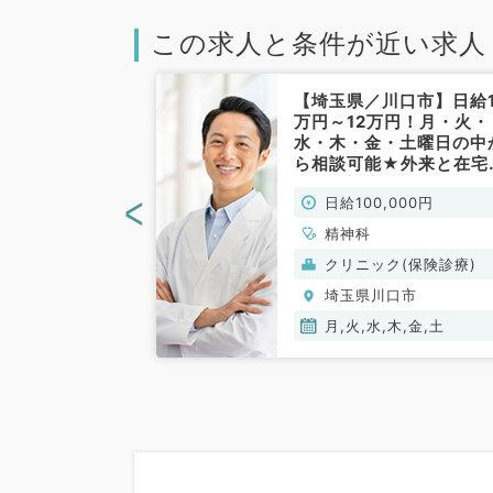
この求人と条件が近い求人
川口市】曜日が
【埼玉県／川口市】日給1
マのご勤務◎1
万円～12万円！月・火・
求人です。（精
水・木・金・土曜日の中
勤）
ら相談可能★外来と在宅
療のご対応です◎隔週相
<
00円
日給100,000円
OK！（精神科／非常勤
精神科
(保険診療)
クリニック(保険診療)
口市
埼玉県川口市
金
月,火,水,木,金,土