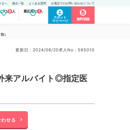
さまへ
拠点一覧
よくある質問
お電話でのお問い合わせについて
に入り求人
0
最近見た求人
1
スポット
無料登録
マイページ
常勤）
更新日 : 2024/08/20
求人No : 565010
外来アルバイト◎指定医
合わせる