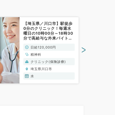
【埼玉県／川口市】駅徒歩
0分のクリニック！毎週水
曜日の10時00分～18時30
分で高給与な外来バイト◎
日給12万円◎専門医＆指定
>
日給120,000円
医歓迎★後期研修医相談可
能（精神科／非常勤）
精神科
クリニック(保険診療)
埼玉県川口市
水