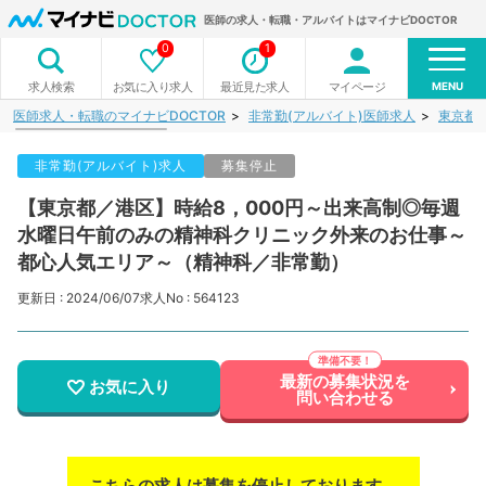
医師の求人・転職・アルバイトはマイナビDOCTOR
0
1
MENU
お気に入り求人
最近見た求人
マイページ
求人検索
医師求人・転職のマイナビDOCTOR
非常勤(アルバイト)医師求人
東京都
非常勤(アルバイト)求人
募集停止
【東京都／港区】時給8，000円～出来高制◎毎週
水曜日午前のみの精神科クリニック外来のお仕事～
都心人気エリア～（精神科／非常勤）
更新日 : 2024/06/07
求人No : 564123
最新の募集状況を
お気に入り
問い合わせる
こちらの求人は募集を停止しております。