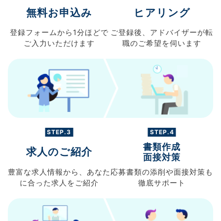
無料お申込み
ヒアリング
登録フォームから
1分ほどで
ご登録後、
アドバイザーが転
ご入力
いただけます
職の
ご希望を伺います
STEP.3
STEP.4
書類作成
求人のご紹介
面接対策
豊富な求人情報から、
あなた
応募書類の
添削や面接対策も
に合った求人を
ご紹介
徹底サポート