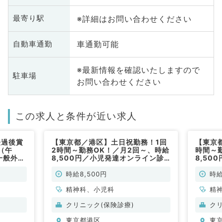
※詳細はお問い合わせください
最寄り駅
車通勤可能
自動車通勤
※最新情報を確認いたしますので
駐車場
お問い合わせください
この求人と条件が近い求人
経過後賞
【東京都／港区】土日祝勤務！1回
【東京
（午
2時間～勤務OK！／月2回～、時給
時間～
一般外来
8,500円／小児発達オンライン診
8,50
勤）
療／（精神科・小児科／非常勤）
療／（
時給8,500円
時給
精神科、小児科
精
クリニック(保険診療)
ク
東京都港区
東