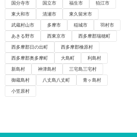
国分寺市
国立市
福生市
狛江市
東大和市
清瀬市
東久留米市
武蔵村山市
多摩市
稲城市
羽村市
あきる野市
西東京市
西多摩郡瑞穂町
西多摩郡日の出町
西多摩郡檜原村
西多摩郡奥多摩町
大島町
利島村
新島村
神津島村
三宅島三宅村
御蔵島村
八丈島八丈町
青ヶ島村
小笠原村