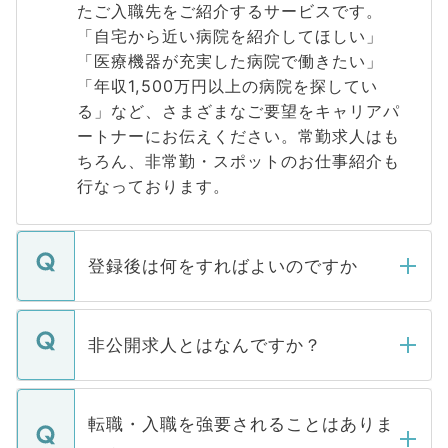
たご入職先をご紹介するサービスです。
「自宅から近い病院を紹介してほしい」
「医療機器が充実した病院で働きたい」
「年収1,500万円以上の病院を探してい
る」など、さまざまなご要望をキャリアパ
ートナーにお伝えください。常勤求人はも
ちろん、非常勤・スポットのお仕事紹介も
行なっております。
登録後は何をすればよいのですか
ご登録いただきましたら、弊社担当者がご
登録内容を確認し、その後メールもしくは
非公開求人とはなんですか？
お電話にて次のステップのご案内をいたし
ます。通常、5営業日以内にはご連絡をせて
マイナビDOCTORで取り扱っている求人の
いただきますので、しばらくお待ちくださ
うち約3割は、Webサイトからご覧いただ
転職・入職を強要されることはありま
い。
けない「非公開求人」です。非公開求人は