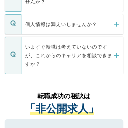
せんか？
下記の理由によって、一般には公開してい
ません。
転職・入職を強要することは一切ありませ
ん。また、仮に応募先から内定をいただい
個人情報は漏えいしませんか？
■応募殺到を避けるため 人気のある医療機
たとしても、ご本人が納得しない限り、内
関を公にしてしまうと、応募が殺到する場
定を承諾する必要はありません。内定先へ
個人情報が漏えいすることはありませんの
合があります。 選考を効率よく行うため
の辞退の連絡はキャリアパートナーが行い
で、ご安心ください。当サイトからの登録
いますぐ転職は考えていないのです
に、医療機関が求める条件に合った人材の
ますので、ご安心ください。
などで収集したご登録者様の個人情報は、
が、これからのキャリアを相談できま
みを人材紹介会社に依頼するケースが増え
ご本人のキャリアアップおよび転職活動の
ています。
すか？
支援を目的に使用いたします。お預かりし
ているすべての個人データはご本人の許可
お気軽にご相談ください。先生専任のキャ
なく、医療機関側に開示したり、第三者に
リアパートナーが将来のご希望などをおう
提供することは一切ありません。また弊社
かがいして、現在の医療機関の状況や紹介
転職成功の秘訣は
は、個人情報の取り扱いについての厳密な
経験をまじえながら、適切なアドバイスを
管理基準を満たした事業者のみに付与され
「非公開求人」
させていただきます。すぐにご転職をされ
る、プライバシーマークを取得済みです。
ない方には、長期的なサポートが可能です
ご登録いただいた個人情報は、SSL（デー
ので、まずはご登録ください。
タ暗号化）によって保護されていますの