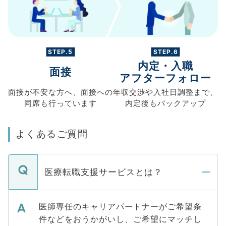
STEP.5
STEP.6
内定・入職
面接
アフターフォロー
面接が不安な方へ、
面接への
年収交渉や
入社日調整まで、
同席も
行っています
内定後もバックアップ
よくあるご質問
医療転職支援サービスとは？
医師専任のキャリアパートナーがご希望条
件などをおうかがいし、ご希望にマッチし