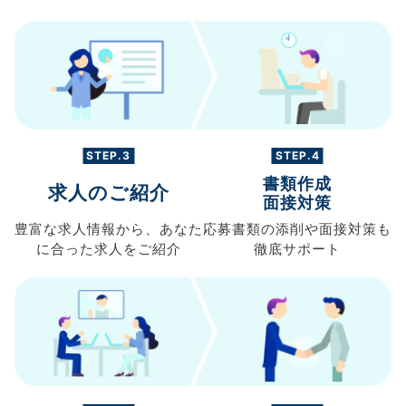
STEP.3
STEP.4
書類作成
求人のご紹介
面接対策
豊富な求人情報から、
あなた
応募書類の
添削や面接対策も
に合った求人を
ご紹介
徹底サポート