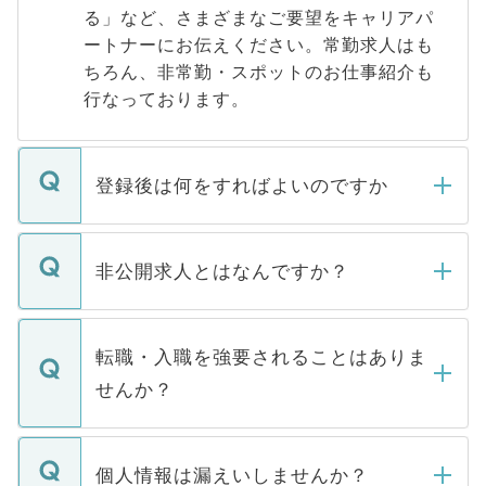
る」など、さまざまなご要望をキャリアパ
ートナーにお伝えください。常勤求人はも
ちろん、非常勤・スポットのお仕事紹介も
行なっております。
登録後は何をすればよいのですか
ご登録いただきましたら、弊社担当者がご
登録内容を確認し、その後メールもしくは
非公開求人とはなんですか？
お電話にて次のステップのご案内をいたし
ます。通常、5営業日以内にはご連絡をせて
マイナビDOCTORで取り扱っている求人の
いただきますので、しばらくお待ちくださ
うち約3割は、Webサイトからご覧いただ
転職・入職を強要されることはありま
い。
けない「非公開求人」です。非公開求人は
せんか？
下記の理由によって、一般には公開してい
ません。
転職・入職を強要することは一切ありませ
ん。また、仮に応募先から内定をいただい
個人情報は漏えいしませんか？