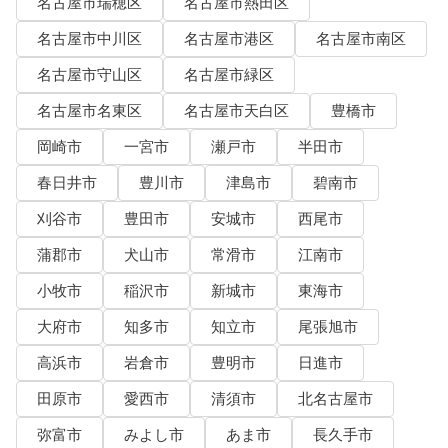
名古屋市瑞穂区
名古屋市熱田区
名古屋市中川区
名古屋市港区
名古屋市南区
名古屋市守山区
名古屋市緑区
名古屋市名東区
名古屋市天白区
豊橋市
岡崎市
一宮市
瀬戸市
半田市
春日井市
豊川市
津島市
碧南市
刈谷市
豊田市
安城市
西尾市
蒲郡市
犬山市
常滑市
江南市
小牧市
稲沢市
新城市
東海市
大府市
知多市
知立市
尾張旭市
高浜市
岩倉市
豊明市
日進市
田原市
愛西市
清須市
北名古屋市
弥富市
みよし市
あま市
長久手市