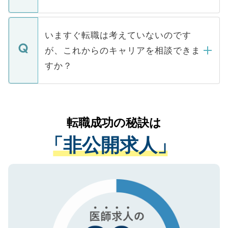
■応募殺到を避けるため 人気のある医療機
たとしても、ご本人が納得しない限り、内
関を公にしてしまうと、応募が殺到する場
定を承諾する必要はありません。内定先へ
個人情報が漏えいすることはありませんの
合があります。 選考を効率よく行うため
の辞退の連絡はキャリアパートナーが行い
で、ご安心ください。当サイトからの登録
いますぐ転職は考えていないのです
に、医療機関が求める条件に合った人材の
ますので、ご安心ください。
などで収集したご登録者様の個人情報は、
が、これからのキャリアを相談できま
みを人材紹介会社に依頼するケースが増え
ご本人のキャリアアップおよび転職活動の
ています。
すか？
支援を目的に使用いたします。お預かりし
ているすべての個人データはご本人の許可
お気軽にご相談ください。先生専任のキャ
なく、医療機関側に開示したり、第三者に
リアパートナーが将来のご希望などをおう
提供することは一切ありません。また弊社
かがいして、現在の医療機関の状況や紹介
転職成功の秘訣は
は、個人情報の取り扱いについての厳密な
経験をまじえながら、適切なアドバイスを
管理基準を満たした事業者のみに付与され
「非公開求人」
させていただきます。すぐにご転職をされ
る、プライバシーマークを取得済みです。
ない方には、長期的なサポートが可能です
ご登録いただいた個人情報は、SSL（デー
ので、まずはご登録ください。
タ暗号化）によって保護されていますの
で、機密保持に関してもご安心ください。