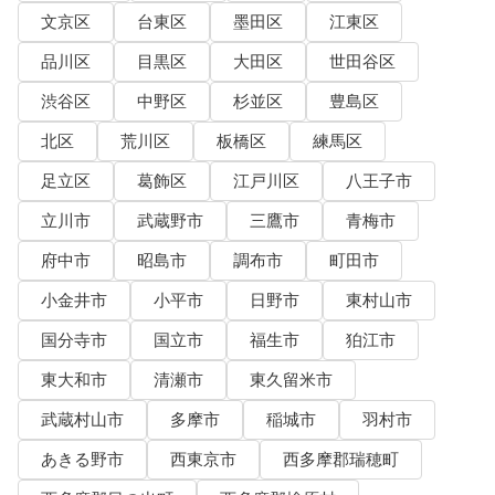
文京区
台東区
墨田区
江東区
品川区
目黒区
大田区
世田谷区
渋谷区
中野区
杉並区
豊島区
北区
荒川区
板橋区
練馬区
足立区
葛飾区
江戸川区
八王子市
立川市
武蔵野市
三鷹市
青梅市
府中市
昭島市
調布市
町田市
小金井市
小平市
日野市
東村山市
国分寺市
国立市
福生市
狛江市
東大和市
清瀬市
東久留米市
武蔵村山市
多摩市
稲城市
羽村市
あきる野市
西東京市
西多摩郡瑞穂町