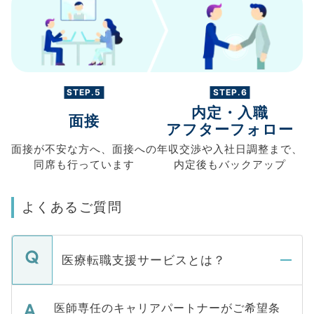
STEP.5
STEP.6
内定・入職
面接
アフターフォロー
面接が不安な方へ、
面接への
年収交渉や
入社日調整まで、
同席も
行っています
内定後もバックアップ
よくあるご質問
医療転職支援サービスとは？
医師専任のキャリアパートナーがご希望条