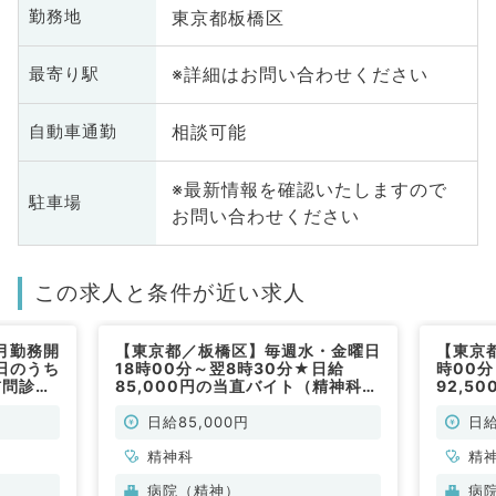
東京都板橋区
勤務地
※詳細はお問い合わせください
最寄り駅
相談可能
自動車通勤
※最新情報を確認いたしますので
駐車場
お問い合わせください
この求人と条件が近い求人
月勤務開
【東京都／板橋区】毎週水・金曜日
【東京
日のうち
18時00分～翌8時30分★日給
時00分
訪問診療
85,000円の当直バイト（精神科／
92,5
◎～駅
非常勤）
非常勤
／非常
日給85,000円
日給
精神科
精
病院（精神）
病