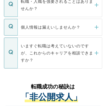
うち約3割は、Webサイトからご覧いただ
転職・入職を強要されることはありま
い。
けない「非公開求人」です。非公開求人は
せんか？
下記の理由によって、一般には公開してい
ません。
転職・入職を強要することは一切ありませ
ん。また、仮に応募先から内定をいただい
個人情報は漏えいしませんか？
■応募殺到を避けるため 人気のある医療機
たとしても、ご本人が納得しない限り、内
関を公にしてしまうと、応募が殺到する場
定を承諾する必要はありません。内定先へ
個人情報が漏えいすることはありませんの
合があります。 選考を効率よく行うため
の辞退の連絡はキャリアパートナーが行い
で、ご安心ください。当サイトからの登録
いますぐ転職は考えていないのです
に、医療機関が求める条件に合った人材の
ますので、ご安心ください。
などで収集したご登録者様の個人情報は、
が、これからのキャリアを相談できま
みを人材紹介会社に依頼するケースが増え
ご本人のキャリアアップおよび転職活動の
ています。
すか？
支援を目的に使用いたします。お預かりし
ているすべての個人データはご本人の許可
お気軽にご相談ください。先生専任のキャ
なく、医療機関側に開示したり、第三者に
リアパートナーが将来のご希望などをおう
提供することは一切ありません。また弊社
かがいして、現在の医療機関の状況や紹介
転職成功の秘訣は
は、個人情報の取り扱いについての厳密な
経験をまじえながら、適切なアドバイスを
管理基準を満たした事業者のみに付与され
「非公開求人」
させていただきます。すぐにご転職をされ
る、プライバシーマークを取得済みです。
ない方には、長期的なサポートが可能です
ご登録いただいた個人情報は、SSL（デー