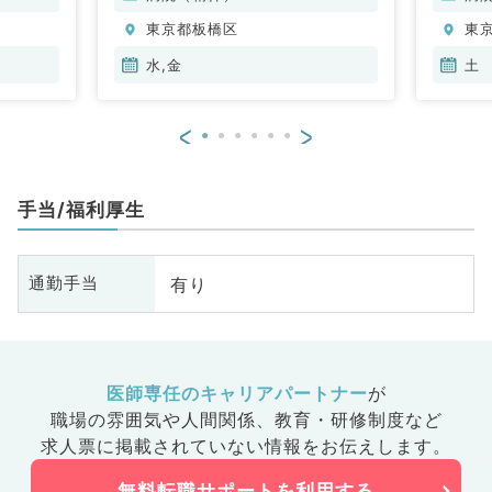
東京都板橋区
東
水,金
土
<
>
手当/福利厚生
有り
通勤手当
医師専任のキャリアパートナー
が
職場の雰囲気や人間関係、
教育・研修制度など
求人票に掲載されていない情報をお伝えします。
無料転職サポートを利用する