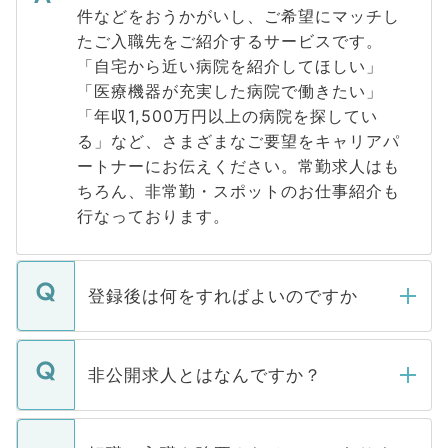
件などをおうかがいし、ご希望にマッチし
たご入職先をご紹介するサービスです。
「自宅から近い病院を紹介してほしい」
「医療機器が充実した病院で働きたい」
「年収1,500万円以上の病院を探してい
る」など、さまざまなご要望をキャリアパ
ートナーにお伝えください。常勤求人はも
ちろん、非常勤・スポットのお仕事紹介も
行なっております。
登録後は何をすればよいのですか
ご登録いただきましたら、弊社担当者がご
登録内容を確認し、その後メールもしくは
非公開求人とはなんですか？
お電話にて次のステップのご案内をいたし
ます。通常、5営業日以内にはご連絡をせて
マイナビDOCTORで取り扱っている求人の
いただきますので、しばらくお待ちくださ