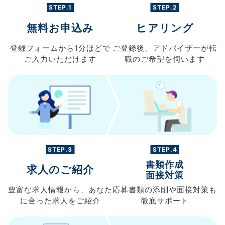
STEP.1
STEP.2
無料お申込み
ヒアリング
登録フォームから
1分ほどで
ご登録後、
アドバイザーが転
ご入力
いただけます
職の
ご希望を伺います
STEP.3
STEP.4
書類作成
求人のご紹介
面接対策
豊富な求人情報から、
あなた
応募書類の
添削や面接対策も
に合った求人を
ご紹介
徹底サポート