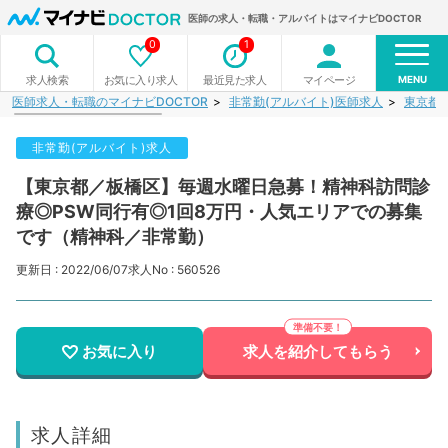
医師の求人・転職・アルバイトはマイナビDOCTOR
0
1
MENU
お気に入り求人
最近見た求人
マイページ
求人検索
医師求人・転職のマイナビDOCTOR
非常勤(アルバイト)医師求人
東京都
非常勤(アルバイト)求人
【東京都／板橋区】毎週水曜日急募！精神科訪問診
療◎PSW同行有◎1回8万円・人気エリアでの募集
です（精神科／非常勤）
更新日 : 2022/06/07
求人No : 560526
お気に入り
求人を紹介してもらう
求人詳細