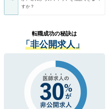
ご本人のキャリアアップおよび転職活動の
ています。
すか？
支援を目的に使用いたします。お預かりし
ているすべての個人データはご本人の許可
お気軽にご相談ください。先生専任のキャ
なく、医療機関側に開示したり、第三者に
リアパートナーが将来のご希望などをおう
提供することは一切ありません。また弊社
かがいして、現在の医療機関の状況や紹介
転職成功の秘訣は
は、個人情報の取り扱いについての厳密な
経験をまじえながら、適切なアドバイスを
管理基準を満たした事業者のみに付与され
「非公開求人」
させていただきます。すぐにご転職をされ
る、プライバシーマークを取得済みです。
ない方には、長期的なサポートが可能です
ご登録いただいた個人情報は、SSL（デー
ので、まずはご登録ください。
タ暗号化）によって保護されていますの
で、機密保持に関してもご安心ください。