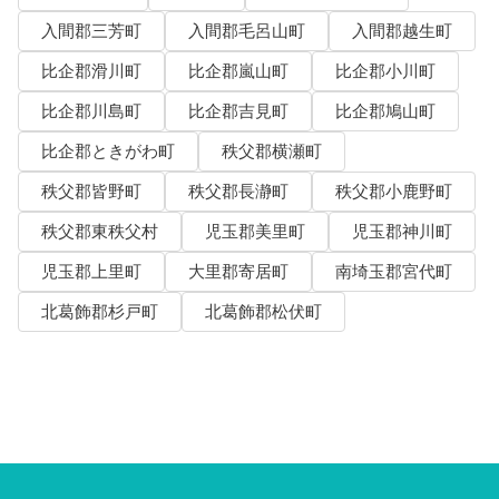
入間郡三芳町
入間郡毛呂山町
入間郡越生町
比企郡滑川町
比企郡嵐山町
比企郡小川町
比企郡川島町
比企郡吉見町
比企郡鳩山町
比企郡ときがわ町
秩父郡横瀬町
秩父郡皆野町
秩父郡長瀞町
秩父郡小鹿野町
秩父郡東秩父村
児玉郡美里町
児玉郡神川町
児玉郡上里町
大里郡寄居町
南埼玉郡宮代町
北葛飾郡杉戸町
北葛飾郡松伏町