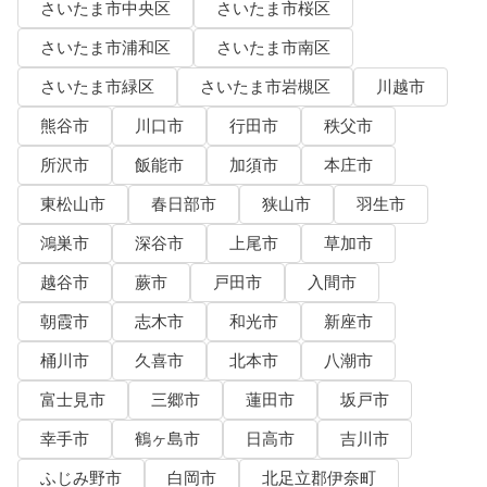
さいたま市中央区
さいたま市桜区
さいたま市浦和区
さいたま市南区
さいたま市緑区
さいたま市岩槻区
川越市
熊谷市
川口市
行田市
秩父市
所沢市
飯能市
加須市
本庄市
東松山市
春日部市
狭山市
羽生市
鴻巣市
深谷市
上尾市
草加市
越谷市
蕨市
戸田市
入間市
朝霞市
志木市
和光市
新座市
桶川市
久喜市
北本市
八潮市
富士見市
三郷市
蓮田市
坂戸市
幸手市
鶴ヶ島市
日高市
吉川市
ふじみ野市
白岡市
北足立郡伊奈町