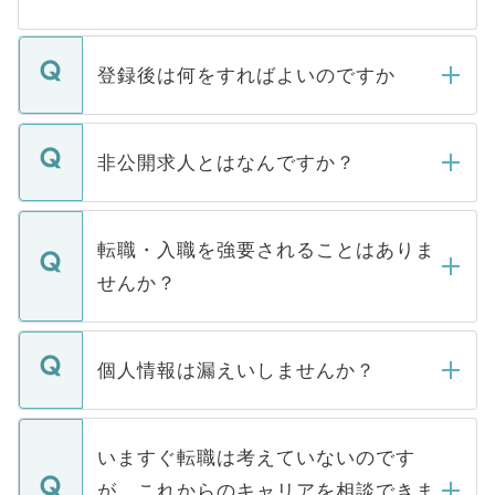
登録後は何をすればよいのですか
ご登録いただきましたら、弊社担当者がご
登録内容を確認し、その後メールもしくは
非公開求人とはなんですか？
お電話にて次のステップのご案内をいたし
ます。通常、5営業日以内にはご連絡をせて
マイナビDOCTORで取り扱っている求人の
いただきますので、しばらくお待ちくださ
うち約3割は、Webサイトからご覧いただ
転職・入職を強要されることはありま
い。
けない「非公開求人」です。非公開求人は
せんか？
下記の理由によって、一般には公開してい
ません。
転職・入職を強要することは一切ありませ
ん。また、仮に応募先から内定をいただい
個人情報は漏えいしませんか？
■応募殺到を避けるため 人気のある医療機
たとしても、ご本人が納得しない限り、内
関を公にしてしまうと、応募が殺到する場
定を承諾する必要はありません。内定先へ
個人情報が漏えいすることはありませんの
合があります。 選考を効率よく行うため
の辞退の連絡はキャリアパートナーが行い
で、ご安心ください。当サイトからの登録
いますぐ転職は考えていないのです
に、医療機関が求める条件に合った人材の
ますので、ご安心ください。
などで収集したご登録者様の個人情報は、
が、これからのキャリアを相談できま
みを人材紹介会社に依頼するケースが増え