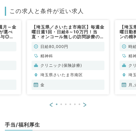
この求人と条件が近い求人
週月～金
【埼玉県／さいたま市南区】毎週金
【埼玉
が選べ
曜日週1回・日給8～10万円！当
曜日勤
給与◎再
直・オンコール無しの訪問診療のお
ンの精
仕事◎安
仕事です（精神科／非常勤）
診体制
クリニッ
勤もラ
日給80,000円
時給
勤務も相
♪（精
内科／非
精神科
精
クリニック(保険診療)
ク
埼玉県さいたま市南区
埼
金
月,
<
>
手当/福利厚生