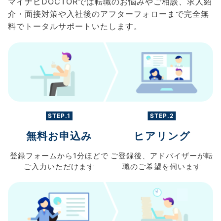
マイナビDOCTORでは転職のお悩みやご相談、求人紹
介・面接対策や入社後のアフターフォローまで完全無
料でトータルサポートいたします。
STEP.1
STEP.2
無料お申込み
ヒアリング
登録フォームから
1分ほどで
ご登録後、
アドバイザーが転
ご入力
いただけます
職の
ご希望を伺います