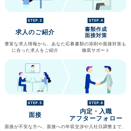
STEP.3
STEP.4
書類作成
求人のご紹介
面接対策
豊富な求人情報から、
あなた
応募書類の
添削や面接対策も
に合った求人を
ご紹介
徹底サポート
STEP.5
STEP.6
内定・入職
面接
アフターフォロー
面接が不安な方へ、
面接への
年収交渉や
入社日調整まで、