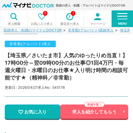
医師の求人・転職・アルバイトはマイナビDOCTOR
0
1
MENU
お気に入り求人
最近見た求人
マイページ
求人検索
医師求人・転職のマイナビDOCTOR
非常勤(アルバイト)医師求人
埼玉県
非常勤(アルバイト)求人
【埼玉県／さいたま市】人気のゆったりめ当直！】
17時00分～翌09時00分のお仕事◎1回4万円・毎
週火曜日・水曜日のお仕事★入り明け時間の相談可
能です★（精神科／非常勤）
更新日 : 2026/04/21
求人No : 545178
お気に入り
求人を紹介してもらう