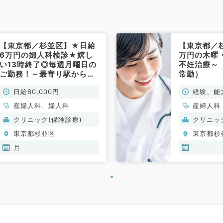
【東京都／杉並区】★日給
【東京都／
6万円の婦人科検診★嬉し
万円の木曜
い13時終了◎毎週月曜日の
不妊治療～
ご勤務！～最寄り駅から徒
常勤）
歩圏内です～（産婦人科、
日給60,000円
経験、能
婦人科／非常勤）
規定によ
産婦人科、婦人科
産婦人科
クリニック(保険診療)
クリニッ
東京都杉並区
東京都杉
月