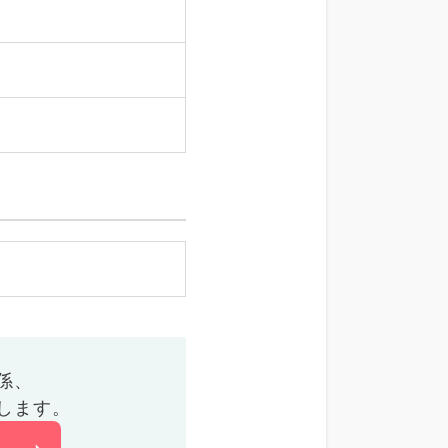
係、
します。