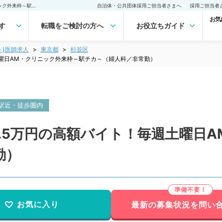
【東京都／杉並区】時給1.5万円の高額バイト！毎週土曜日AM・クリニック外来枠～駅チカ～（婦人科／非常勤）非常勤(アルバイト)の求人｜医師の求人・転職・アルバイトは【マイナビDOCTOR】
自治体・公共団体採用ご担当者さまへ
採用ご担当者
お気
す
転職をご検討の方へ
お役立ちガイド
ト)医師求人
東京都
杉並区
土曜日AM・クリニック外来枠～駅チカ～（婦人科／非常勤）
駅近・徒歩圏内
.5万円の高額バイト！毎週土曜日
勤）
お気に入り
最新の募集状況を問い