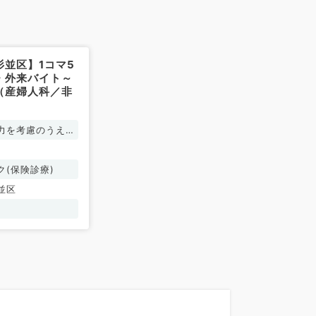
杉並区】1コマ5
・外来バイト～
（産婦人科／非
力を考慮のうえ、
り決定
ク(保険診療)
並区