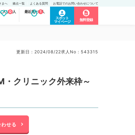
さまへ
拠点一覧
よくある質問
お電話でのお問い合わせについて
に入り求人
0
最近見た求人
1
スポット
無料登録
マイページ
更新日 : 2024/08/22
求人No : 543315
AM・クリニック外来枠～
合わせる