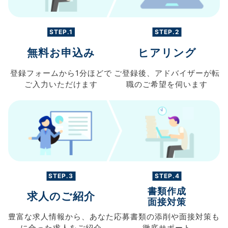
STEP.1
STEP.2
無料お申込み
ヒアリング
登録フォームから
1分ほどで
ご登録後、
アドバイザーが転
ご入力
いただけます
職の
ご希望を伺います
STEP.3
STEP.4
書類作成
求人のご紹介
面接対策
豊富な求人情報から、
あなた
応募書類の
添削や面接対策も