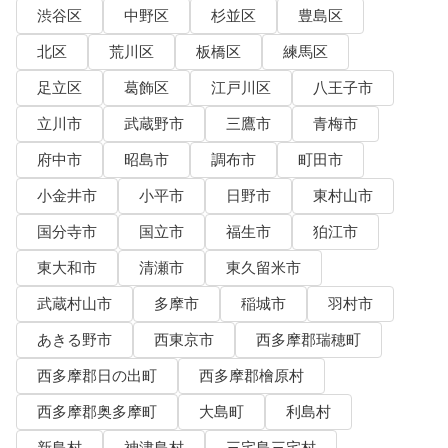
渋谷区
中野区
杉並区
豊島区
北区
荒川区
板橋区
練馬区
足立区
葛飾区
江戸川区
八王子市
立川市
武蔵野市
三鷹市
青梅市
府中市
昭島市
調布市
町田市
小金井市
小平市
日野市
東村山市
国分寺市
国立市
福生市
狛江市
東大和市
清瀬市
東久留米市
武蔵村山市
多摩市
稲城市
羽村市
あきる野市
西東京市
西多摩郡瑞穂町
西多摩郡日の出町
西多摩郡檜原村
西多摩郡奥多摩町
大島町
利島村
新島村
神津島村
三宅島三宅村