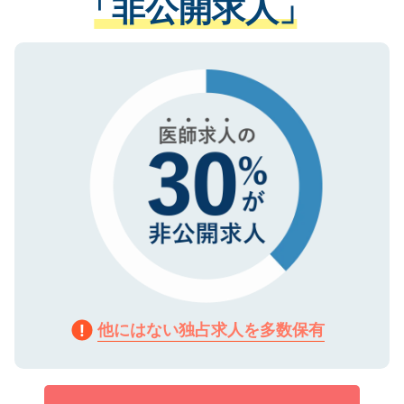
「非公開求人」
させていただきます。すぐにご転職をされ
る、プライバシーマークを取得済みです。
ない方には、長期的なサポートが可能です
ご登録いただいた個人情報は、SSL（デー
ので、まずはご登録ください。
タ暗号化）によって保護されていますの
で、機密保持に関してもご安心ください。
他にはない独占求人を多数保有