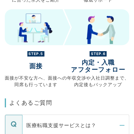
に合った求人を
ご紹介
徹底サポート
STEP.5
STEP.6
内定・入職
面接
アフターフォロー
面接が不安な方へ、
面接への
年収交渉や
入社日調整まで、
同席も
行っています
内定後もバックアップ
よくあるご質問
医療転職支援サービスとは？