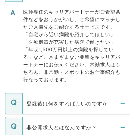
医師専任のキャリアパートナーがご希望条
件などをおうかがいし、ご希望にマッチし
たご入職先をご紹介するサービスです。
「自宅から近い病院を紹介してほしい」
「医療機器が充実した病院で働きたい」
「年収1,500万円以上の病院を探してい
る」など、さまざまなご要望をキャリアパ
ートナーにお伝えください。常勤求人はも
ちろん、非常勤・スポットのお仕事紹介も
行なっております。
登録後は何をすればよいのですか
ご登録いただきましたら、弊社担当者がご
登録内容を確認し、その後メールもしくは
非公開求人とはなんですか？
お電話にて次のステップのご案内をいたし