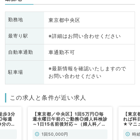
東京都中央区
勤務地
※詳細はお問い合わせください
最寄り駅
車通勤不可
自動車通勤
※最新情報を確認いたしますので
駐車場
お問い合わせください
この求人と条件が近い求人
徒歩3分
【東京都／中央区】1回5万円◎毎
【東京
◎毎週
週水曜日午前のご勤務◎婦人科検診
れば科
0分の勤
～1日15名前後対応～（婦人科／非
★マニ
（婦人科
常勤）
来案件
時給1
1回50,000円
時給