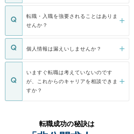
ます。通常、5営業日以内にはご連絡をせて
マイナビDOCTORで取り扱っている求人の
いただきますので、しばらくお待ちくださ
うち約3割は、Webサイトからご覧いただ
転職・入職を強要されることはありま
い。
けない「非公開求人」です。非公開求人は
せんか？
下記の理由によって、一般には公開してい
ません。
転職・入職を強要することは一切ありませ
ん。また、仮に応募先から内定をいただい
個人情報は漏えいしませんか？
■応募殺到を避けるため 人気のある医療機
たとしても、ご本人が納得しない限り、内
関を公にしてしまうと、応募が殺到する場
定を承諾する必要はありません。内定先へ
個人情報が漏えいすることはありませんの
合があります。 選考を効率よく行うため
の辞退の連絡はキャリアパートナーが行い
で、ご安心ください。当サイトからの登録
いますぐ転職は考えていないのです
に、医療機関が求める条件に合った人材の
ますので、ご安心ください。
などで収集したご登録者様の個人情報は、
が、これからのキャリアを相談できま
みを人材紹介会社に依頼するケースが増え
ご本人のキャリアアップおよび転職活動の
ています。
すか？
支援を目的に使用いたします。お預かりし
ているすべての個人データはご本人の許可
お気軽にご相談ください。先生専任のキャ
なく、医療機関側に開示したり、第三者に
リアパートナーが将来のご希望などをおう
提供することは一切ありません。また弊社
かがいして、現在の医療機関の状況や紹介
転職成功の秘訣は
は、個人情報の取り扱いについての厳密な
経験をまじえながら、適切なアドバイスを
管理基準を満たした事業者のみに付与され