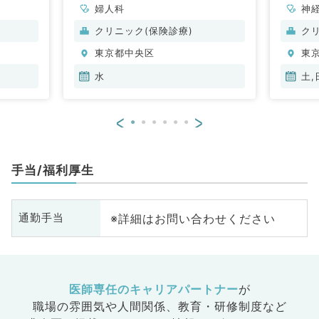
婦人科
神
ル
クリニック(保険診療)
ク
整
東京都中央区
東
脳
管
水
土,
器
眼
<
>
放
科
人
手当/福利厚生
科
化
臓
※詳細はお問い合わせください
通勤手当
科
科
皮
科
系
医師専任のキャリアパートナー
が
科
職場の雰囲気や人間関係、
教育・研修制度など