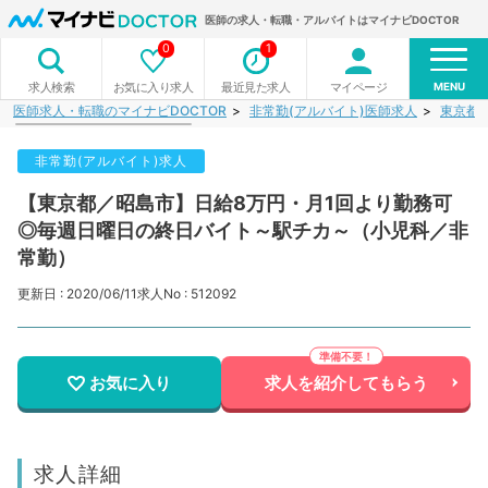
医師の求人・転職・アルバイトはマイナビDOCTOR
0
1
MENU
お気に入り求人
最近見た求人
マイページ
求人検索
医師求人・転職のマイナビDOCTOR
非常勤(アルバイト)医師求人
東京都
非常勤(アルバイト)求人
【東京都／昭島市】日給8万円・月1回より勤務可
◎毎週日曜日の終日バイト～駅チカ～（小児科／非
常勤）
更新日 : 2020/06/11
求人No : 512092
お気に入り
求人を紹介してもらう
求人詳細