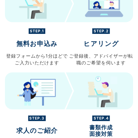
STEP.1
STEP.2
無料お申込み
ヒアリング
登録フォームから
1分ほどで
ご登録後、
アドバイザーが転
ご入力
いただけます
職の
ご希望を伺います
STEP.3
STEP.4
書類作成
求人のご紹介
面接対策