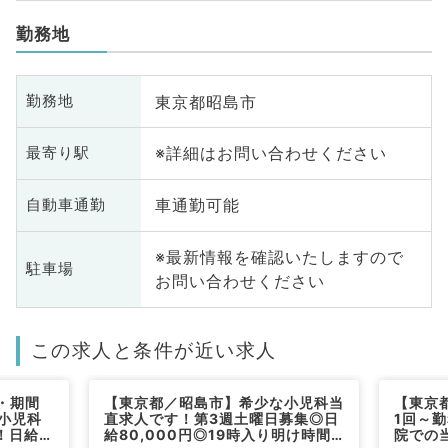
勤務地
東京都昭島市
勤務地
※詳細はお問い合わせください
最寄り駅
車通勤可能
自動車通勤
※最新情報を確認いたしますので
駐車場
お問い合わせください
この求人と条件が近い求人
・期間
【東京都／昭島市】希少な小児科当
【東京
小児科
直求人です！第3週土曜日募集◎日
1回～
！日給
給80,000円◎19時入り明け時間9
院での