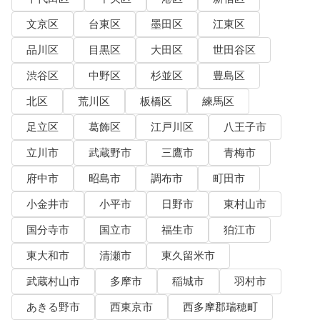
文京区
台東区
墨田区
江東区
品川区
目黒区
大田区
世田谷区
渋谷区
中野区
杉並区
豊島区
北区
荒川区
板橋区
練馬区
足立区
葛飾区
江戸川区
八王子市
立川市
武蔵野市
三鷹市
青梅市
府中市
昭島市
調布市
町田市
小金井市
小平市
日野市
東村山市
国分寺市
国立市
福生市
狛江市
東大和市
清瀬市
東久留米市
武蔵村山市
多摩市
稲城市
羽村市
あきる野市
西東京市
西多摩郡瑞穂町