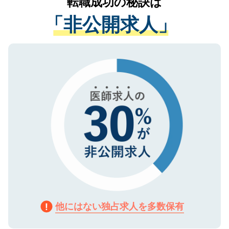
転職成功の秘訣は
は、個人情報の取り扱いについての厳密な
経験をまじえながら、適切なアドバイスを
管理基準を満たした事業者のみに付与され
「非公開求人」
させていただきます。すぐにご転職をされ
る、プライバシーマークを取得済みです。
ない方には、長期的なサポートが可能です
ご登録いただいた個人情報は、SSL（デー
ので、まずはご登録ください。
タ暗号化）によって保護されていますの
で、機密保持に関してもご安心ください。
他にはない独占求人を多数保有