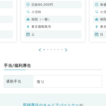
す！～駅
時まで◆調整可能（小児科／非常
日・祝
科／非常
勤）
整可能
日給80,000円
単価
小児科
小
病院（一般）
病
東京都昭島市
東
土
日
<
>
手当/福利厚生
有り
通勤手当
医師専任のキャリアパートナー
が