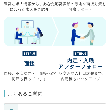
豊富な求人情報から、
あなた
応募書類の
添削や面接対策も
に合った求人を
ご紹介
徹底サポート
STEP.5
STEP.6
内定・入職
面接
アフターフォロー
面接が不安な方へ、
面接への
年収交渉や
入社日調整まで、
同席も
行っています
内定後もバックアップ
よくあるご質問