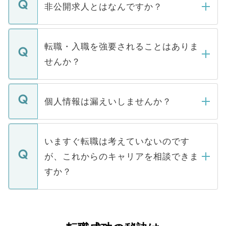
登録内容を確認し、その後メールもしくは
非公開求人とはなんですか？
お電話にて次のステップのご案内をいたし
ます。通常、5営業日以内にはご連絡をせて
マイナビDOCTORで取り扱っている求人の
いただきますので、しばらくお待ちくださ
うち約3割は、Webサイトからご覧いただ
転職・入職を強要されることはありま
い。
けない「非公開求人」です。非公開求人は
せんか？
下記の理由によって、一般には公開してい
ません。
転職・入職を強要することは一切ありませ
ん。また、仮に応募先から内定をいただい
個人情報は漏えいしませんか？
■応募殺到を避けるため 人気のある医療機
たとしても、ご本人が納得しない限り、内
関を公にしてしまうと、応募が殺到する場
定を承諾する必要はありません。内定先へ
個人情報が漏えいすることはありませんの
合があります。 選考を効率よく行うため
の辞退の連絡はキャリアパートナーが行い
で、ご安心ください。当サイトからの登録
いますぐ転職は考えていないのです
に、医療機関が求める条件に合った人材の
ますので、ご安心ください。
などで収集したご登録者様の個人情報は、
が、これからのキャリアを相談できま
みを人材紹介会社に依頼するケースが増え
ご本人のキャリアアップおよび転職活動の
ています。
すか？
支援を目的に使用いたします。お預かりし
ているすべての個人データはご本人の許可
お気軽にご相談ください。先生専任のキャ
なく、医療機関側に開示したり、第三者に
リアパートナーが将来のご希望などをおう
提供することは一切ありません。また弊社
かがいして、現在の医療機関の状況や紹介