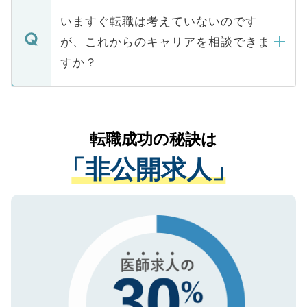
個人情報が漏えいすることはありませんの
合があります。 選考を効率よく行うため
の辞退の連絡はキャリアパートナーが行い
で、ご安心ください。当サイトからの登録
いますぐ転職は考えていないのです
に、医療機関が求める条件に合った人材の
ますので、ご安心ください。
などで収集したご登録者様の個人情報は、
が、これからのキャリアを相談できま
みを人材紹介会社に依頼するケースが増え
ご本人のキャリアアップおよび転職活動の
ています。
すか？
支援を目的に使用いたします。お預かりし
ているすべての個人データはご本人の許可
お気軽にご相談ください。先生専任のキャ
なく、医療機関側に開示したり、第三者に
リアパートナーが将来のご希望などをおう
提供することは一切ありません。また弊社
かがいして、現在の医療機関の状況や紹介
転職成功の秘訣は
は、個人情報の取り扱いについての厳密な
経験をまじえながら、適切なアドバイスを
管理基準を満たした事業者のみに付与され
「非公開求人」
させていただきます。すぐにご転職をされ
る、プライバシーマークを取得済みです。
ない方には、長期的なサポートが可能です
ご登録いただいた個人情報は、SSL（デー
ので、まずはご登録ください。
タ暗号化）によって保護されていますの
で、機密保持に関してもご安心ください。