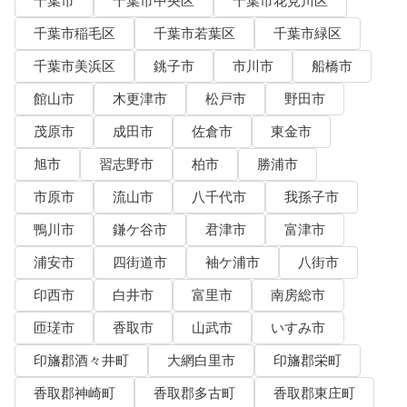
千葉市
千葉市中央区
千葉市花見川区
千葉市稲毛区
千葉市若葉区
千葉市緑区
千葉市美浜区
銚子市
市川市
船橋市
館山市
木更津市
松戸市
野田市
茂原市
成田市
佐倉市
東金市
旭市
習志野市
柏市
勝浦市
市原市
流山市
八千代市
我孫子市
鴨川市
鎌ケ谷市
君津市
富津市
浦安市
四街道市
袖ケ浦市
八街市
印西市
白井市
富里市
南房総市
匝瑳市
香取市
山武市
いすみ市
印旛郡酒々井町
大網白里市
印旛郡栄町
香取郡神崎町
香取郡多古町
香取郡東庄町