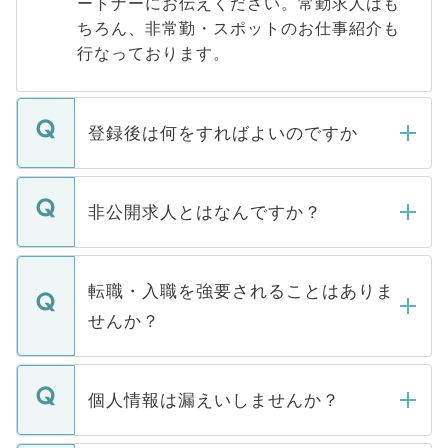
ートナーにお伝えください。常勤求人はも
ちろん、非常勤・スポットのお仕事紹介も
行なっております。
登録後は何をすればよいのですか
ご登録いただきましたら、弊社担当者がご
登録内容を確認し、その後メールもしくは
非公開求人とはなんですか？
お電話にて次のステップのご案内をいたし
ます。通常、5営業日以内にはご連絡をせて
マイナビDOCTORで取り扱っている求人の
いただきますので、しばらくお待ちくださ
うち約3割は、Webサイトからご覧いただ
転職・入職を強要されることはありま
い。
けない「非公開求人」です。非公開求人は
せんか？
下記の理由によって、一般には公開してい
ません。
転職・入職を強要することは一切ありませ
ん。また、仮に応募先から内定をいただい
個人情報は漏えいしませんか？
■応募殺到を避けるため 人気のある医療機
たとしても、ご本人が納得しない限り、内
関を公にしてしまうと、応募が殺到する場
定を承諾する必要はありません。内定先へ