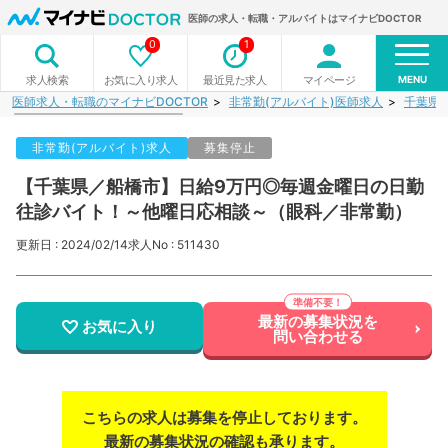
医師の求人・転職・アルバイトはマイナビDOCTOR
0
1
MENU
お気に入り求人
最近見た求人
マイページ
求人検索
医師求人・転職のマイナビDOCTOR
非常勤(アルバイト)医師求人
千葉県
非常勤(アルバイト)求人
募集停止
【千葉県／船橋市】日給9万円◎毎週金曜日の日勤
往診バイト！～他曜日応相談～（眼科／非常勤）
更新日 : 2024/02/14
求人No : 511430
最新の募集状況を
お気に入り
問い合わせる
こちらの求人は募集を停止しております。
最新の募集状況の確認も承ります。