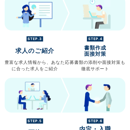
STEP.3
STEP.4
書類作成
求人のご紹介
面接対策
豊富な求人情報から、
あなた
応募書類の
添削や面接対策も
に合った求人を
ご紹介
徹底サポート
STEP.5
STEP.6
内定・入職