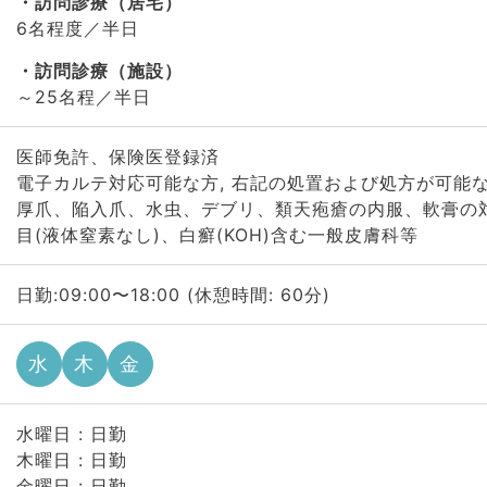
訪問診療（居宅）
6名程度／半日
訪問診療（施設）
～25名程／半日
医師免許、保険医登録済
電子カルテ対応可能な方, 右記の処置および処方が可能
厚爪、陥入爪、水虫、デブリ、類天疱瘡の内服、軟膏の
目(液体窒素なし)、白癬(KOH)含む一般皮膚科等
日勤:09:00〜18:00 (休憩時間: 60分)
水
木
金
水曜日 : 日勤
木曜日 : 日勤
金曜日 : 日勤