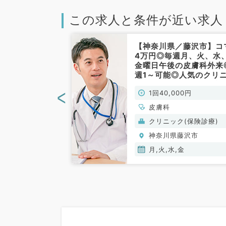
この求人と条件が近い求人
／藤沢市】希少
【神奈川県／藤沢市】コ
募集◎日給5万
4万円◎毎週月、火、水
曜日～人気エリ
金曜日午後の皮膚科外来
クリニック（皮
週1～可能◎人気のクリ
勤）
クでの勤務～駅チカ・通
<
00円
1回40,000円
便利～（皮膚科／非常勤
皮膚科
(保険診療)
クリニック(保険診療)
藤沢市
神奈川県藤沢市
月,火,水,金