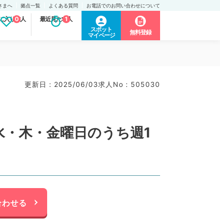
さまへ
拠点一覧
よくある質問
お電話でのお問い合わせについて
に入り求人
0
最近見た求人
1
スポット
無料登録
マイページ
更新日 : 2025/06/03
求人No : 505030
水・木・金曜日のうち週1
合わせる