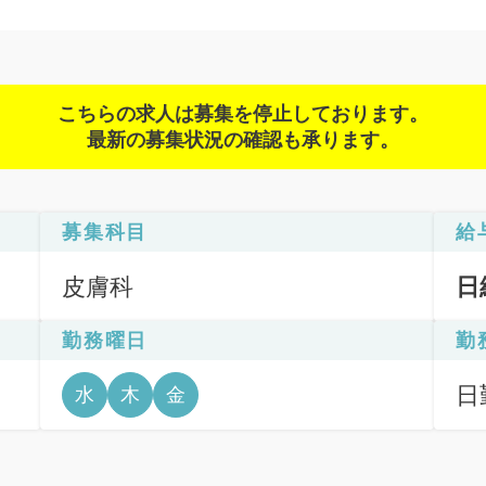
こちらの求人は募集を停止しております。
最新の募集状況の確認も承ります。
募集科目
給
皮膚科
日
勤務曜日
勤
日
水
木
金
6