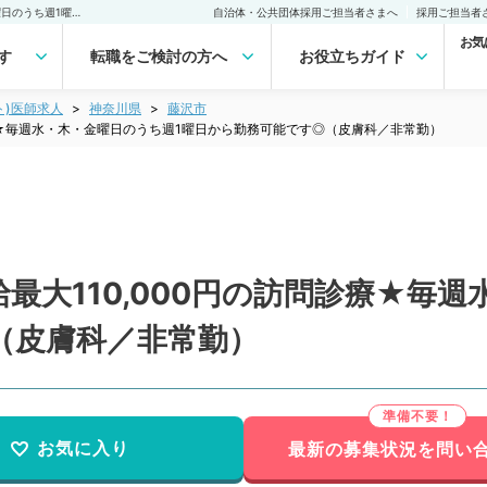
【神奈川県／藤沢市】日給最大110,000円の訪問診療★毎週水・木・金曜日のうち週1曜日から勤務可能です◎（皮膚科／非常勤）非常勤(アルバイト)の求人｜医師の求人・転職・アルバイトは【マイナビDOCTOR】
自治体・公共団体採用ご担当者さまへ
採用ご担当者
お気
す
転職をご検討の方へ
お役立ちガイド
ト)医師求人
神奈川県
藤沢市
療★毎週水・木・金曜日のうち週1曜日から勤務可能です◎（皮膚科／非常勤）
最大110,000円の訪問診療★毎週
（皮膚科／非常勤）
お気に入り
最新の募集状況を問い