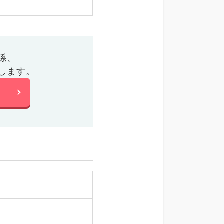
係、
します。