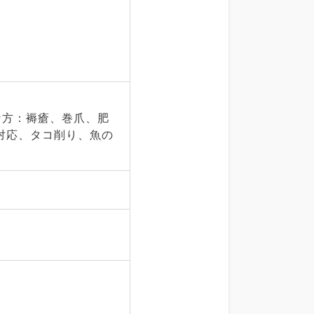
な方：褥瘡、巻爪、肥
対応、タコ削り、魚の