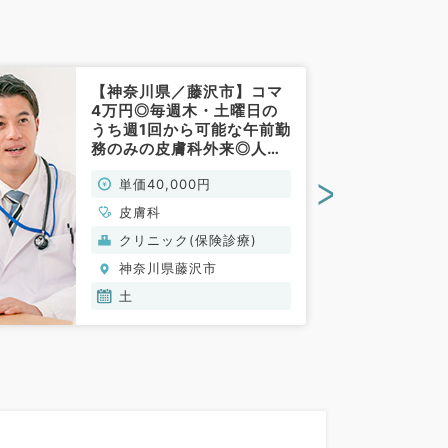
【神奈川県／藤沢市】コマ
4万円◎毎週木・土曜日の
うち週1回から可能な午前勤
務のみの皮膚科外来◎人気
のクリニックでの勤務～駅
>
単価40,000円
チカ・通勤便利～（皮膚科
／非常勤）
皮膚科
クリニック(保険診療)
神奈川県藤沢市
土