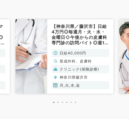
マ
【神奈川県／藤沢市】日給
、
4万円◎毎週月・火・水・
◎
金曜日◇午後からの皮膚科
ニッ
専門診の訪問バイト◎週1～
勤
可能◎人気のクリニックで
日給40,000円
の勤務～駅チカ・通勤便利
～（皮膚科・形成外科／非
形成外科、皮膚科
常勤）
クリニック(保険診療)
神奈川県藤沢市
月,火,水,金