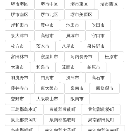
堺市堺区
堺市中区
堺市東区
堺市西区
堺市南区
堺市北区
堺市美原区
岸和田市
豊中市
池田市
吹田市
泉大津市
高槻市
貝塚市
守口市
枚方市
茨木市
八尾市
泉佐野市
富田林市
寝屋川市
河内長野市
松原市
大東市
和泉市
箕面市
柏原市
羽曳野市
門真市
摂津市
高石市
藤井寺市
東大阪市
泉南市
四條畷市
交野市
大阪狭山市
阪南市
三島郡島本町
豊能郡豊能町
豊能郡能勢町
泉北郡忠岡町
泉南郡熊取町
泉南郡田尻町
泉南郡岬町
南河内郡太子町
南河内郡河南町