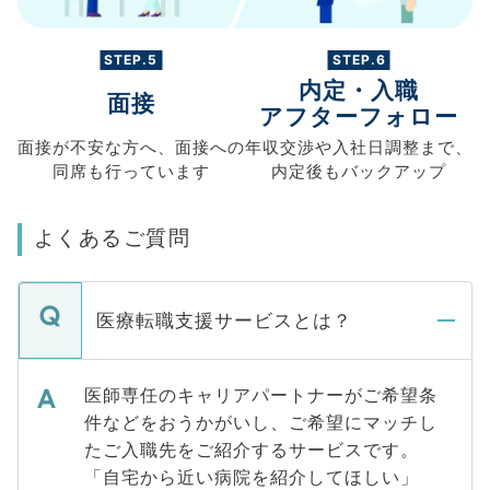
STEP.5
STEP.6
内定・入職
面接
アフターフォロー
面接が不安な方へ、
面接への
年収交渉や
入社日調整まで、
同席も
行っています
内定後もバックアップ
よくあるご質問
医療転職支援サービスとは？
医師専任のキャリアパートナーがご希望条
件などをおうかがいし、ご希望にマッチし
たご入職先をご紹介するサービスです。
「自宅から近い病院を紹介してほしい」