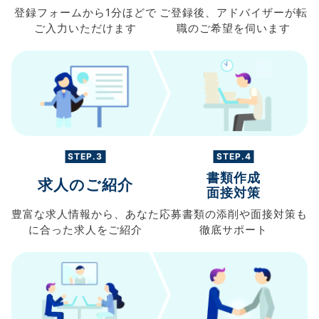
登録フォームから
1分ほどで
ご登録後、
アドバイザーが転
ご入力
いただけます
職の
ご希望を伺います
STEP.3
STEP.4
書類作成
求人のご紹介
面接対策
豊富な求人情報から、
あなた
応募書類の
添削や面接対策も
に合った求人を
ご紹介
徹底サポート