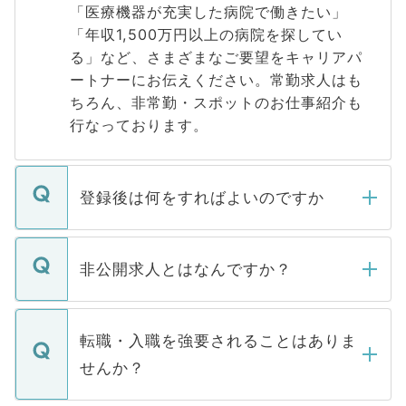
「医療機器が充実した病院で働きたい」
「年収1,500万円以上の病院を探してい
る」など、さまざまなご要望をキャリアパ
ートナーにお伝えください。常勤求人はも
ちろん、非常勤・スポットのお仕事紹介も
行なっております。
登録後は何をすればよいのですか
ご登録いただきましたら、弊社担当者がご
登録内容を確認し、その後メールもしくは
非公開求人とはなんですか？
お電話にて次のステップのご案内をいたし
ます。通常、5営業日以内にはご連絡をせて
マイナビDOCTORで取り扱っている求人の
いただきますので、しばらくお待ちくださ
うち約3割は、Webサイトからご覧いただ
転職・入職を強要されることはありま
い。
けない「非公開求人」です。非公開求人は
せんか？
下記の理由によって、一般には公開してい
ません。