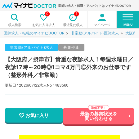
医師の求人・転職・アルバイトはマイナビDOCTOR
0
1
MENU
お気に入り求人
最近見た求人
マイページ
求人検索
医師求人・転職のマイナビDOCTOR
非常勤(アルバイト)医師求人
大阪府
非常勤(アルバイト)求人
募集停止
【大阪府／摂津市】貴重な夜診求人！毎週水曜日／
夜診17時～20時◎1コマ4万円◎外来のお仕事です
（整形外科／非常勤）
更新日 : 2026/07/22
求人No : 483560
最新の募集状況を
お気に入り
問い合わせる