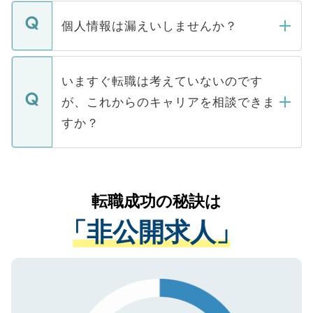
転職・入職を強要することは一切ありませ
ん。また、仮に応募先から内定をいただい
個人情報は漏えいしませんか？
■応募殺到を避けるため 人気のある医療機
たとしても、ご本人が納得しない限り、内
関を公にしてしまうと、応募が殺到する場
定を承諾する必要はありません。内定先へ
個人情報が漏えいすることはありませんの
合があります。 選考を効率よく行うため
の辞退の連絡はキャリアパートナーが行い
で、ご安心ください。当サイトからの登録
いますぐ転職は考えていないのです
に、医療機関が求める条件に合った人材の
ますので、ご安心ください。
などで収集したご登録者様の個人情報は、
が、これからのキャリアを相談できま
みを人材紹介会社に依頼するケースが増え
ご本人のキャリアアップおよび転職活動の
ています。
すか？
支援を目的に使用いたします。お預かりし
ているすべての個人データはご本人の許可
お気軽にご相談ください。先生専任のキャ
なく、医療機関側に開示したり、第三者に
リアパートナーが将来のご希望などをおう
提供することは一切ありません。また弊社
かがいして、現在の医療機関の状況や紹介
転職成功の秘訣は
は、個人情報の取り扱いについての厳密な
経験をまじえながら、適切なアドバイスを
管理基準を満たした事業者のみに付与され
「非公開求人」
させていただきます。すぐにご転職をされ
る、プライバシーマークを取得済みです。
ない方には、長期的なサポートが可能です
ご登録いただいた個人情報は、SSL（デー
ので、まずはご登録ください。
タ暗号化）によって保護されていますの
で、機密保持に関してもご安心ください。