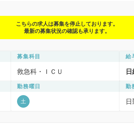
こちらの求人は募集を停止しております。
最新の募集状況の確認も承ります。
募集科目
給
救急科・ＩＣＵ
日
勤務曜日
勤
日
土
6