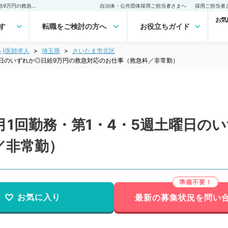
【埼玉県／さいたま市】月1回勤務・第1・4・5週土曜日のいずれか◎日給9万円の救急対応のお仕事（救急科／非常勤）非常勤(アルバイト)の求人｜医師の求人・転職・アルバイトは【マイナビDOCTOR】
自治体・公共団体採用ご担当者さまへ
採用ご担当者
お気
す
転職をご検討の方へ
お役立ちガイド
ト)医師求人
埼玉県
さいたま市北区
曜日のいずれか◎日給9万円の救急対応のお仕事（救急科／非常勤）
1回勤務・第1・4・5週土曜日の
／非常勤）
お気に入り
最新の募集状況を問い