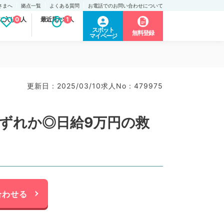
さまへ
拠点一覧
よくある質問
お電話でのお問い合わせについて
に入り求人
0
最近見た求人
1
スポット
無料登録
マイページ
更新日 : 2025/03/10
求人No : 479975
いずれか◎日給9万円の救
合わせる