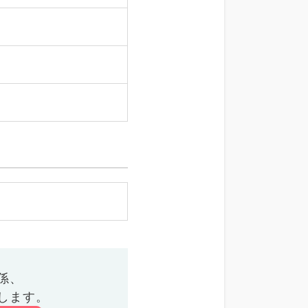
係、
します。