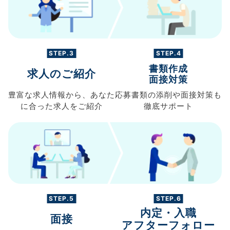
STEP.3
STEP.4
書類作成
求人のご紹介
面接対策
豊富な求人情報から、
あなた
応募書類の
添削や面接対策も
に合った求人を
ご紹介
徹底サポート
STEP.5
STEP.6
内定・入職
面接
アフターフォロー