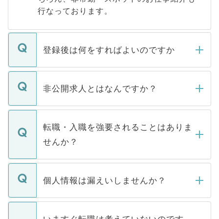
行なっております。
登録後は何をすればよいのですか
ご登録いただきましたら、弊社担当者がご
登録内容を確認し、その後メールもしくは
非公開求人とはなんですか？
お電話にて次のステップのご案内をいたし
ます。通常、5営業日以内にはご連絡をせて
マイナビDOCTORで取り扱っている求人の
いただきますので、しばらくお待ちくださ
うち約3割は、Webサイトからご覧いただ
転職・入職を強要されることはありま
い。
けない「非公開求人」です。非公開求人は
せんか？
下記の理由によって、一般には公開してい
ません。
転職・入職を強要することは一切ありませ
ん。また、仮に応募先から内定をいただい
個人情報は漏えいしませんか？
■応募殺到を避けるため 人気のある医療機
たとしても、ご本人が納得しない限り、内
関を公にしてしまうと、応募が殺到する場
定を承諾する必要はありません。内定先へ
個人情報が漏えいすることはありませんの
合があります。 選考を効率よく行うため
の辞退の連絡はキャリアパートナーが行い
で、ご安心ください。当サイトからの登録