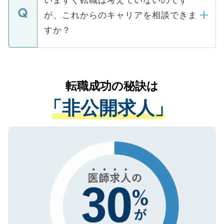
いますぐ転職は考えていないのです
に、医療機関が求める条件に合った人材の
ますので、ご安心ください。
などで収集したご登録者様の個人情報は、
が、これからのキャリアを相談できま
みを人材紹介会社に依頼するケースが増え
ご本人のキャリアアップおよび転職活動の
ています。
すか？
支援を目的に使用いたします。お預かりし
ているすべての個人データはご本人の許可
お気軽にご相談ください。先生専任のキャ
なく、医療機関側に開示したり、第三者に
リアパートナーが将来のご希望などをおう
提供することは一切ありません。また弊社
かがいして、現在の医療機関の状況や紹介
転職成功の秘訣は
は、個人情報の取り扱いについての厳密な
経験をまじえながら、適切なアドバイスを
管理基準を満たした事業者のみに付与され
「非公開求人」
させていただきます。すぐにご転職をされ
る、プライバシーマークを取得済みです。
ない方には、長期的なサポートが可能です
ご登録いただいた個人情報は、SSL（デー
ので、まずはご登録ください。
タ暗号化）によって保護されていますの
で、機密保持に関してもご安心ください。