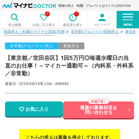
医師の求人・転職・アルバイトはマイナビDOCTOR
0
1
MENU
お気に入り求人
最近見た求人
マイページ
求人検索
医師求人・転職のマイナビDOCTOR
非常勤(アルバイト)医師求人
東京都
非常勤(アルバイト)求人
募集停止
【東京都／世田谷区】1回5万円◎毎週水曜日の当
直のお仕事！～マイカー通勤可～（内科系・外科系
／非常勤）
更新日 : 2024/06/14
求人No : 469484
最新の募集状況を
お気に入り
問い合わせる
こちらの求人は募集を停止しております。