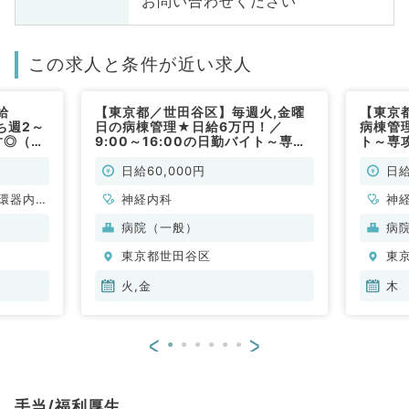
お問い合わせください
この求人と条件が近い求人
給
【東京都／世田谷区】毎週火,金曜
【東京
ち週2～
日の病棟管理★日給6万円！／
病棟管
す◎（内
9:00～16:00の日勤バイト～専攻
ト～専
医の先生も相談可能です～（神経内
時短の
科／非常勤）
常勤）
日給60,000円
日給
環器内
神経内科
神
内科、内
病院（一般）
病
科、老年
東京都世田谷区
東
科
火,金
木
<
>
手当/福利厚生