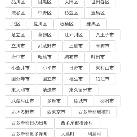
品川区
目黒区
大田区
世田谷区
渋谷区
中野区
杉並区
豊島区
北区
荒川区
板橋区
練馬区
足立区
葛飾区
江戸川区
八王子市
立川市
武蔵野市
三鷹市
青梅市
府中市
昭島市
調布市
町田市
小金井市
小平市
日野市
東村山市
国分寺市
国立市
福生市
狛江市
東大和市
清瀬市
東久留米市
武蔵村山市
多摩市
稲城市
羽村市
あきる野市
西東京市
西多摩郡瑞穂町
西多摩郡日の出町
西多摩郡檜原村
西多摩郡奥多摩町
大島町
利島村