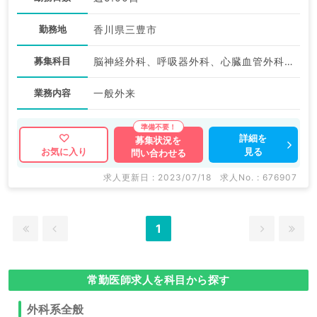
勤務地
香川県三豊市
募集科目
脳神経外科、呼吸器外科、心臓血管外科、外科系全般、一般外科、消化器外科
業務内容
一般外来
詳細を
募集状況を
見る
お気に入り
問い合わせる
求人更新日 : 2023/07/18
求人No. : 676907
1
常勤医師求人を科目から探す
外科系全般