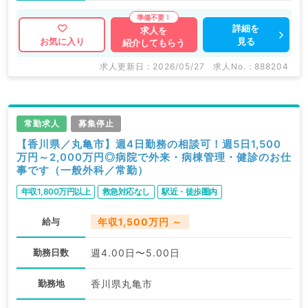
詳細を
求人を
見る
お気に入り
紹介してもらう
求人更新日 : 2026/05/27
求人No. : 888204
常勤求人
募集停止
【香川県／丸亀市】週4日勤務の相談可！週5日1,500
万円～2,000万円◎病院で外来・病棟管理・健診のお仕
事です（一般外科／常勤）
年収1,800万円以上
救急対応なし
駅近・徒歩圏内
給与
年収1,500万円 ～
勤務日数
週4.00日〜5.00日
勤務地
香川県丸亀市