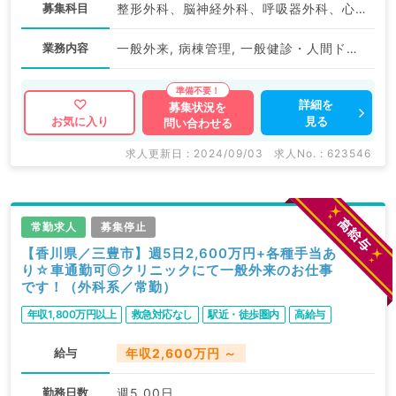
募集科目
整形外科、脳神経外科、呼吸器外科、心臓血管外科、外科系全般、一般外科、消化器外科
業務内容
一般外来, 病棟管理, 一般健診・人間ドック
詳細を
募集状況を
見る
お気に入り
問い合わせる
求人更新日 : 2024/09/03
求人No. : 623546
常勤求人
募集停止
【香川県／三豊市】週5日2,600万円+各種手当あ
り☆車通勤可◎クリニックにて一般外来のお仕事
です！（外科系／常勤）
年収1,800万円以上
救急対応なし
駅近・徒歩圏内
高給与
給与
年収2,600万円 ～
勤務日数
週5.00日