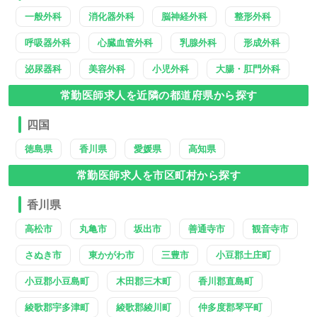
一般外科
消化器外科
脳神経外科
整形外科
呼吸器外科
心臓血管外科
乳腺外科
形成外科
泌尿器科
美容外科
小児外科
大腸・肛門外科
常勤医師求人を近隣の都道府県から探す
四国
徳島県
香川県
愛媛県
高知県
常勤医師求人を市区町村から探す
香川県
高松市
丸亀市
坂出市
善通寺市
観音寺市
さぬき市
東かがわ市
三豊市
小豆郡土庄町
小豆郡小豆島町
木田郡三木町
香川郡直島町
綾歌郡宇多津町
綾歌郡綾川町
仲多度郡琴平町