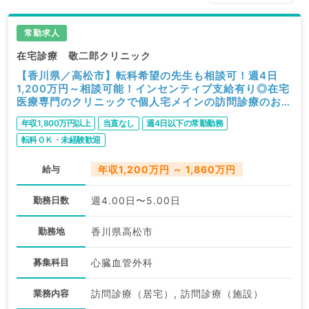
常勤求人
在宅診療 敬二郎クリニック
【香川県／高松市】転科希望の先生も相談可！週4日
1,200万円～相談可能！インセンティブ支給有り◎在宅
医療専門のクリニックで個人宅メインの訪問診療のお仕
事です（心臓血管外科／常勤）
年収1,800万円以上
当直なし
週4日以下の常勤勤務
転科ＯＫ・未経験歓迎
給与
年収1,200万円 ～ 1,860万円
勤務日数
週4.00日〜5.00日
勤務地
香川県高松市
募集科目
心臓血管外科
業務内容
訪問診療（居宅）, 訪問診療（施設）