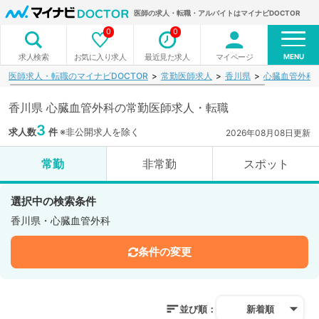
医師の求人・転職・アルバイトはマイナビDOCTOR
0
0
MENU
お気に入り求人
最近見た求人
マイページ
求人検索
医師求人・転職のマイナビDOCTOR
常勤医師求人
香川県
心臓血管外科
香川県 心臓血管外科の常勤医師求人・転職
3
求人数
件
※非公開求人を除く
2026年08月08日更新
常勤
非常勤
スポット
選択中の検索条件
香川県・心臓血管外科
条件の変更
並び順：
新着順